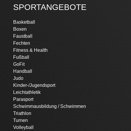
SPORTANGEBOTE
Navigation
Basketball
überspringen
Boxen
Faustball
Fechten
Fitness & Health
Fußball
GoFit
Handball
Judo
Kinder-/Jugendsport
Leichtathletik
Parasport
Schwimmausbildung / Schwimmen
Triathlon
Turnen
Volleyball