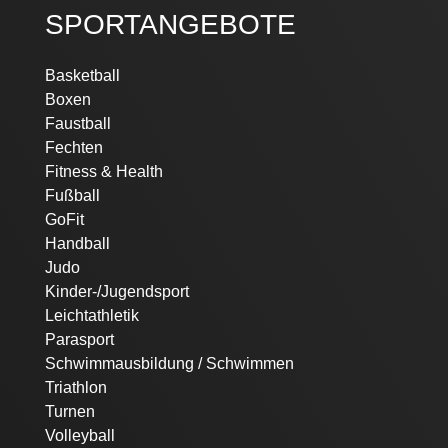
SPORTANGEBOTE
Navigation
Basketball
überspringen
Boxen
Faustball
Fechten
Fitness & Health
Fußball
GoFit
Handball
Judo
Kinder-/Jugendsport
Leichtathletik
Parasport
Schwimmausbildung / Schwimmen
Triathlon
Turnen
Volleyball