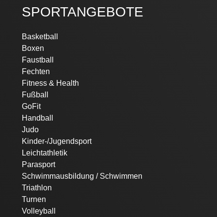
SPORTANGEBOTE
Navigation
Basketball
überspringen
Boxen
Faustball
Fechten
Fitness & Health
Fußball
GoFit
Handball
Judo
Kinder-/Jugendsport
Leichtathletik
Parasport
Schwimmausbildung / Schwimmen
Triathlon
Turnen
Volleyball