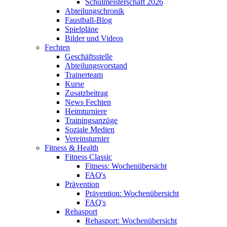
Schulmeisterschaft 2026
Abteilungschronik
Faustball-Blog
Spielpläne
Bilder und Videos
Fechten
Geschäftsstelle
Abteilungsvorstand
Trainerteam
Kurse
Zusatzbeitrag
News Fechten
Heimturniere
Trainingsanzüge
Soziale Medien
Vereinsturnier
Fitness & Health
Fitness Classic
Fitness: Wochenübersicht
FAQ's
Prävention
Prävention: Wochenübersicht
FAQ's
Rehasport
Rehasport: Wochenübersicht