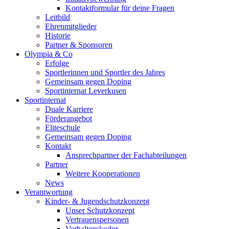
Kontaktformular für deine Fragen
Leitbild
Ehrenmitglieder
Historie
Partner & Sponsoren
Olympia & Co
Erfolge
Sportlerinnen und Sportler des Jahres
Gemeinsam gegen Doping
Sportinternat Leverkusen
Sportinternat
Duale Karriere
Förderangebot
Eliteschule
Gemeinsam gegen Doping
Kontakt
Ansprechpartner der Fachabteilungen
Partner
Weitere Kooperationen
News
Verantwortung
Kinder- & Jugendschutzkonzept
Unser Schutzkonzept
Vertrauenspersonen
Verhaltenskodex