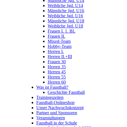
Männliche Jgd. U14
Weibliche Jgd. U14
Männliche Jgd. U16
Weibliche Jgd. U16
Männliche Jgd. U18
Weibliche Jgd. U18
Frauen I. 1. BL
Frauen II.
Mixed-Team
Hobby-Team
Herren I.
Herren II.+III
Frauen 30
Herren 35
Herren 45
Herren 55
Herren 60
Was ist Faustball?
Geschichte Faustball
Trainingszeiten
Faustball-Onlineshop
Unser Nachwuchskonzept
Partner und Sponsoren
Veranstaltungen
Faustball in der Schule