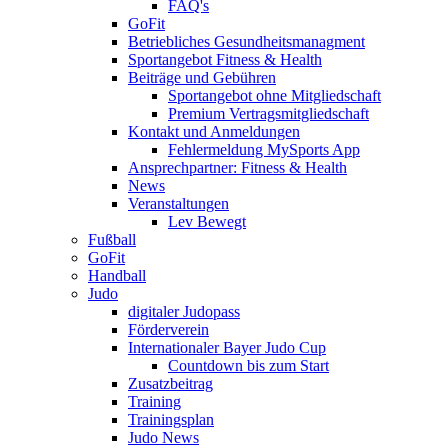
FAQ's
GoFit
Betriebliches Gesundheitsmanagment
Sportangebot Fitness & Health
Beiträge und Gebühren
Sportangebot ohne Mitgliedschaft
Premium Vertragsmitgliedschaft
Kontakt und Anmeldungen
Fehlermeldung MySports App
Ansprechpartner: Fitness & Health
News
Veranstaltungen
Lev Bewegt
Fußball
GoFit
Handball
Judo
digitaler Judopass
Förderverein
Internationaler Bayer Judo Cup
Countdown bis zum Start
Zusatzbeitrag
Training
Trainingsplan
Judo News