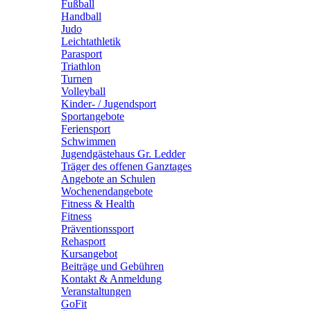
Fußball
Handball
Judo
Leichtathletik
Parasport
Triathlon
Turnen
Volleyball
Kinder- / Jugendsport
Sportangebote
Feriensport
Schwimmen
Jugendgästehaus Gr. Ledder
Träger des offenen Ganztages
Angebote an Schulen
Wochenendangebote
Fitness & Health
Fitness
Präventionssport
Rehasport
Kursangebot
Beiträge und Gebühren
Kontakt & Anmeldung
Veranstaltungen
GoFit