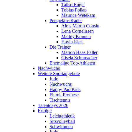
Taliso Engel
Tobias Pollap
Maurice Wetekam
Perspektiv-Kader
Alois Martin Cousin
Lena Cornelissen
Marley Kranich
Havin Islek
Die Trainer
Marion Haas-Faller
Gisela Schumacher
Ehemalige Top-Athleten
Nachwuchs
Weitere Sportangebote
Judo
Nachwuchs
Happy ParaKids
Fit mit Prothese
Tischtennis
Talentdays 2026
Erfolge
Leichtathletik
Sitzvolleyball
Schwimmen
Judo