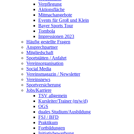
Verpflegung
Aktionsfläche
Mitmachangebote
Events für Groß und Klein
Bayer Sports Tour
Tombola
Impressionen 2023
Häufig gestellte Fragen
Ansprechpartner
Mitgliedschaft
Sportstätten / Anfahrt
Vereinsorganisation
Social Media
Vereinsmagazin / Newsletter
Vereinsnews
Sportversicherung
Jobs/Karriere
TSV allgemein
Kursleiter/Trainer (m/w/d)
OGS
duales Studium/Ausbildung
FSJ / BFD
Praktikum
Fortbildungen
Initiativbewerbung