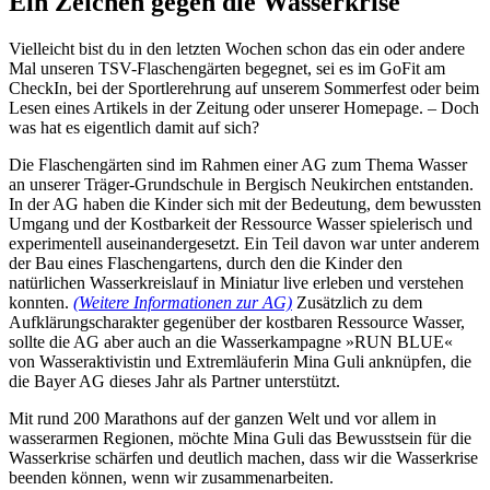
Ein Zeichen gegen die Wasserkrise
Vielleicht bist du in den letzten Wochen schon das ein oder andere
Mal unseren TSV-Flaschengärten begegnet, sei es im GoFit am
CheckIn, bei der Sportlerehrung auf unserem Sommerfest oder beim
Lesen eines Artikels in der Zeitung oder unserer Homepage. – Doch
was hat es eigentlich damit auf sich?
Die Flaschengärten sind im Rahmen einer AG zum Thema Wasser
an unserer Träger-Grundschule in Bergisch Neukirchen entstanden.
In der AG haben die Kinder sich mit der Bedeutung, dem bewussten
Umgang und der Kostbarkeit der Ressource Wasser spielerisch und
experimentell auseinandergesetzt. Ein Teil davon war unter anderem
der Bau eines Flaschengartens, durch den die Kinder den
natürlichen Wasserkreislauf in Miniatur live erleben und verstehen
konnten.
(Weitere Informationen zur AG)
Zusätzlich zu dem
Aufklärungscharakter gegenüber der kostbaren Ressource Wasser,
sollte die AG aber auch an die Wasserkampagne »RUN BLUE«
von Wasseraktivistin und Extremläuferin Mina Guli anknüpfen, die
die Bayer AG dieses Jahr als Partner unterstützt.
Mit rund 200 Marathons auf der ganzen Welt und vor allem in
wasserarmen Regionen, möchte Mina Guli das Bewusstsein für die
Wasserkrise schärfen und deutlich machen, dass wir die Wasserkrise
beenden können, wenn wir zusammenarbeiten.