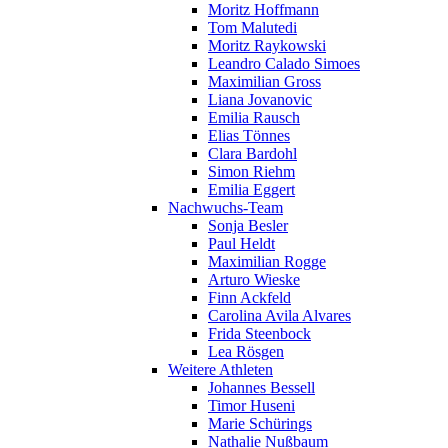
Moritz Hoffmann
Tom Malutedi
Moritz Raykowski
Leandro Calado Simoes
Maximilian Gross
Liana Jovanovic
Emilia Rausch
Elias Tönnes
Clara Bardohl
Simon Riehm
Emilia Eggert
Nachwuchs-Team
Sonja Besler
Paul Heldt
Maximilian Rogge
Arturo Wieske
Finn Ackfeld
Carolina Avila Alvares
Frida Steenbock
Lea Rösgen
Weitere Athleten
Johannes Bessell
Timor Huseni
Marie Schürings
Nathalie Nußbaum