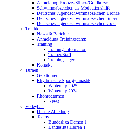
Anmeldung Bronze-/Silber-/Goldkurse
Schwimmabzeichen als Motivationshilfe
Deutsches Jugendschwimmabzeichen Bronze
Deutsches Jugendschwimmabzeichen Silber
Deutsches Jugendschwimmabzeichen Gold
Triathlon
News & Berichte
Anmeldung Trainingscamp
Training
Trainingsinformation
Trainer/Staff
Trainingslager
Kontakt
Turnen
Gerätturnen
Rhythmische Sportgymnastik
Wintercup 2025
Wintercup 2024
Rhönradturnen
News
Volleyball
Unsere Abteilung
Teams
Bundesliga Damen 1
Landesliga Herren 1