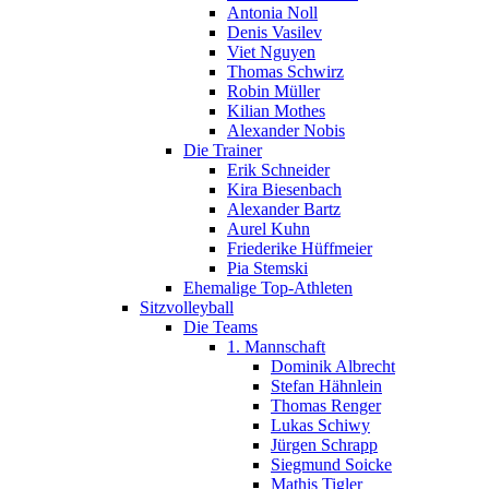
Antonia Noll
Denis Vasilev
Viet Nguyen
Thomas Schwirz
Robin Müller
Kilian Mothes
Alexander Nobis
Die Trainer
Erik Schneider
Kira Biesenbach
Alexander Bartz
Aurel Kuhn
Friederike Hüffmeier
Pia Stemski
Ehemalige Top-Athleten
Sitzvolleyball
Die Teams
1. Mannschaft
Dominik Albrecht
Stefan Hähnlein
Thomas Renger
Lukas Schiwy
Jürgen Schrapp
Siegmund Soicke
Mathis Tigler