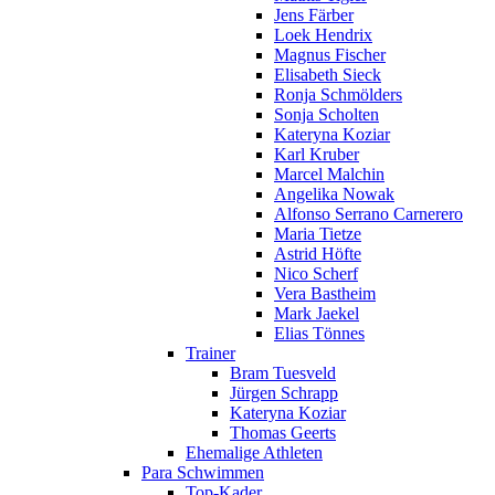
Jens Färber
Loek Hendrix
Magnus Fischer
Elisabeth Sieck
Ronja Schmölders
Sonja Scholten
Kateryna Koziar
Karl Kruber
Marcel Malchin
Angelika Nowak
Alfonso Serrano Carnerero
Maria Tietze
Astrid Höfte
Nico Scherf
Vera Bastheim
Mark Jaekel
Elias Tönnes
Trainer
Bram Tuesveld
Jürgen Schrapp
Kateryna Koziar
Thomas Geerts
Ehemalige Athleten
Para Schwimmen
Top-Kader