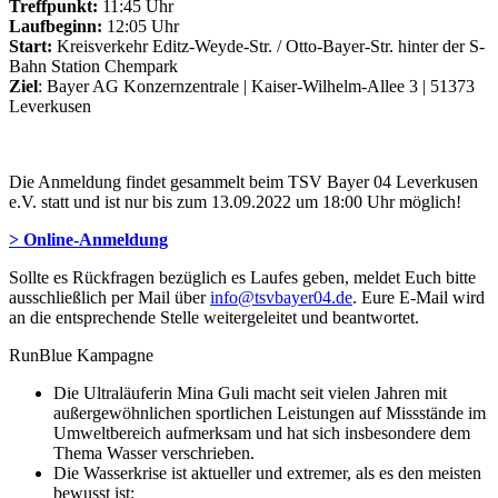
Treffpunkt:
11:45 Uhr
Laufbeginn:
12:05 Uhr
Start:
Kreisverkehr Editz-Weyde-Str. / Otto-Bayer-Str. hinter der S-
Bahn Station Chempark
Ziel
: Bayer AG Konzernzentrale | Kaiser-Wilhelm-Allee 3 | 51373
Leverkusen
Die Anmeldung findet gesammelt beim TSV Bayer 04 Leverkusen
e.V. statt und ist nur bis zum 13.09.2022 um 18:00 Uhr möglich!
> Online-Anmeldung
Sollte es Rückfragen bezüglich es Laufes geben, meldet Euch bitte
ausschließlich per Mail über
info@tsvbayer04.de
. Eure E-Mail wird
an die entsprechende Stelle weitergeleitet und beantwortet.
RunBlue Kampagne
Die Ultraläuferin Mina Guli macht seit vielen Jahren mit
außergewöhnlichen sportlichen Leistungen auf Missstände im
Umweltbereich aufmerksam und hat sich insbesondere dem
Thema Wasser verschrieben.
Die Wasserkrise ist aktueller und extremer, als es den meisten
bewusst ist: