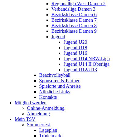
Regionalliga West Damen 2
Verbandsliga Damen 3
Bezirksklasse Damen 6
Bezirksklasse Damen 7
Bezirksklasse Damen 8
Bezirksklasse Damen 9
Jugend
Jugend U20
Jugend U18
Jugend U16
Jugend U14 NRW-Liga
Jugend U14 II Oberliga
Jugend U12/U13
Beachvolleyball
Sponsoren & Partner
Spielorte und Anreise
Nützliche Links
Kontakte
Mitglied werden
Online-Anmeldung
Abmeldung
Mein TSV
Sommerfest
Lageplan
Trödelmarkt