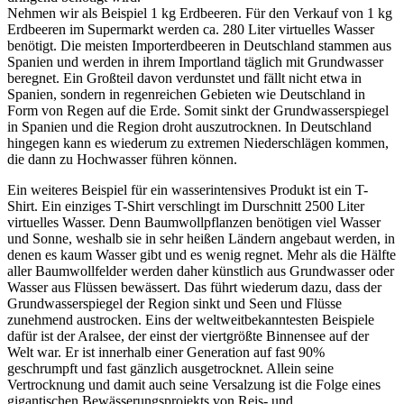
Nehmen wir als Beispiel 1 kg Erdbeeren. Für den Verkauf von 1 kg
Erdbeeren im Supermarkt werden ca. 280 Liter virtuelles Wasser
benötigt. Die meisten Importerdbeeren in Deutschland stammen aus
Spanien und werden in ihrem Importland täglich mit Grundwasser
beregnet. Ein Großteil davon verdunstet und fällt nicht etwa in
Spanien, sondern in regenreichen Gebieten wie Deutschland in
Form von Regen auf die Erde. Somit sinkt der Grundwasserspiegel
in Spanien und die Region droht auszutrocknen. In Deutschland
hingegen kann es wiederum zu extremen Niederschlägen kommen,
die dann zu Hochwasser führen können.
Ein weiteres Beispiel für ein wasserintensives Produkt ist ein T-
Shirt. Ein einziges T-Shirt verschlingt im Durschnitt 2500 Liter
virtuelles Wasser. Denn Baumwollpflanzen benötigen viel Wasser
und Sonne, weshalb sie in sehr heißen Ländern angebaut werden, in
denen es kaum Wasser gibt und es wenig regnet. Mehr als die Hälfte
aller Baumwollfelder werden daher künstlich aus Grundwasser oder
Wasser aus Flüssen bewässert. Das führt wiederum dazu, dass der
Grundwasserspiegel der Region sinkt und Seen und Flüsse
zunehmend austrocken. Eins der weltweitbekanntesten Beispiele
dafür ist der Aralsee, der einst der viertgrößte Binnensee auf der
Welt war. Er ist innerhalb einer Generation auf fast 90%
geschrumpft und fast gänzlich ausgetrocknet. Allein seine
Vertrocknung und damit auch seine Versalzung ist die Folge eines
gigantischen Bewässerungsprojekts von Reis- und