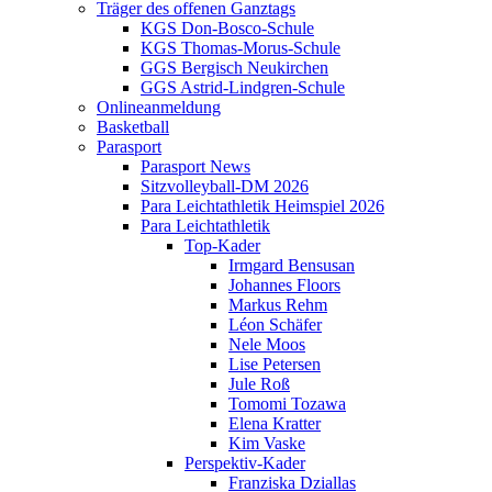
Träger des offenen Ganztags
KGS Don-Bosco-Schule
KGS Thomas-Morus-Schule
GGS Bergisch Neukirchen
GGS Astrid-Lindgren-Schule
Onlineanmeldung
Basketball
Parasport
Parasport News
Sitzvolleyball-DM 2026
Para Leichtathletik Heimspiel 2026
Para Leichtathletik
Top-Kader
Irmgard Bensusan
Johannes Floors
Markus Rehm
Léon Schäfer
Nele Moos
Lise Petersen
Jule Roß
Tomomi Tozawa
Elena Kratter
Kim Vaske
Perspektiv-Kader
Franziska Dziallas