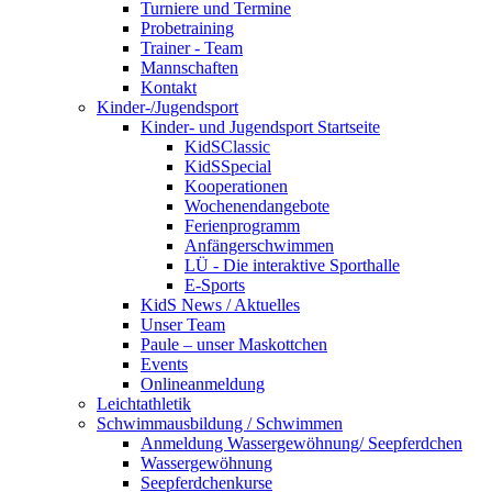
Turniere und Termine
Probetraining
Trainer - Team
Mannschaften
Kontakt
Kinder-/Jugendsport
Kinder- und Jugendsport Startseite
KidSClassic
KidSSpecial
Kooperationen
Wochenendangebote
Ferienprogramm
Anfängerschwimmen
LÜ - Die interaktive Sporthalle
E-Sports
KidS News / Aktuelles
Unser Team
Paule – unser Maskottchen
Events
Onlineanmeldung
Leichtathletik
Schwimmausbildung / Schwimmen
Anmeldung Wassergewöhnung/ Seepferdchen
Wassergewöhnung
Seepferdchenkurse