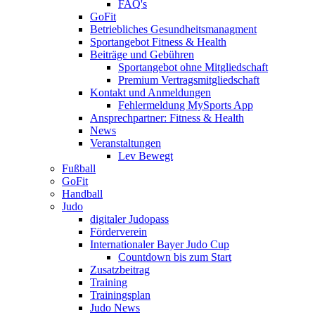
FAQ's
GoFit
Betriebliches Gesundheitsmanagment
Sportangebot Fitness & Health
Beiträge und Gebühren
Sportangebot ohne Mitgliedschaft
Premium Vertragsmitgliedschaft
Kontakt und Anmeldungen
Fehlermeldung MySports App
Ansprechpartner: Fitness & Health
News
Veranstaltungen
Lev Bewegt
Fußball
GoFit
Handball
Judo
digitaler Judopass
Förderverein
Internationaler Bayer Judo Cup
Countdown bis zum Start
Zusatzbeitrag
Training
Trainingsplan
Judo News