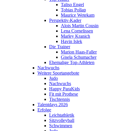
Taliso Engel
Tobias Pollap
Maurice Wetekam
Perspektiv-Kader
Alois Martin Cousin
Lena Cornelissen
Marley Kranich
Havin Islek
Die Trainer
Marion Haas-Faller
Gisela Schumacher
Ehemalige Top-Athleten
Nachwuchs
Weitere Sportangebote
Judo
Nachwuchs
Happy ParaKids
Fit mit Prothese
Tischtennis
Talentdays 2026
Erfolge
Leichtathletik
Sitzvolleyball
Schwimmen
Judo