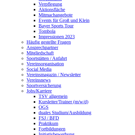
Verpflegung
Aktionsfläche
Mitmachangebote
Events für Groß und Klein
Bayer Sports Tour
Tombola
Impressionen 2023
Häufig gestellte Fragen
Ansprechpartner
Mitgliedschaft
Sportstätten / Anfahrt
Vereinsorganisation
Social Media
Vereinsmagazin / Newsletter
Vereinsnews
Sportversicherung
Jobs/Karriere
TSV allgemein
Kursleiter/Trainer (m/w/d)
OGS
duales Studium/Ausbildung
FSJ / BFD
Praktikum
Fortbildungen
Initiativbewerbung