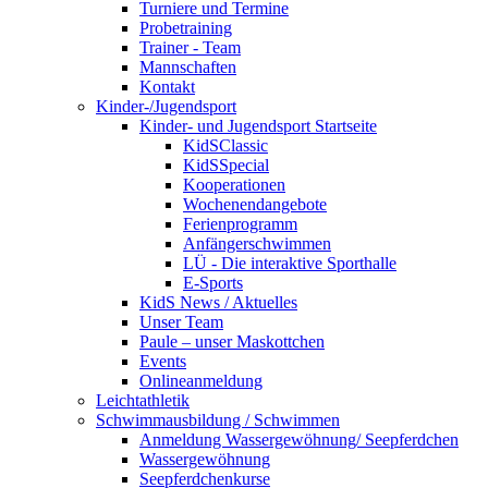
Turniere und Termine
Probetraining
Trainer - Team
Mannschaften
Kontakt
Kinder-/Jugendsport
Kinder- und Jugendsport Startseite
KidSClassic
KidSSpecial
Kooperationen
Wochenendangebote
Ferienprogramm
Anfängerschwimmen
LÜ - Die interaktive Sporthalle
E-Sports
KidS News / Aktuelles
Unser Team
Paule – unser Maskottchen
Events
Onlineanmeldung
Leichtathletik
Schwimmausbildung / Schwimmen
Anmeldung Wassergewöhnung/ Seepferdchen
Wassergewöhnung
Seepferdchenkurse