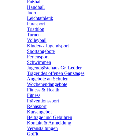
Fußball
Handball
Judo
Leichtathletik
Parasport
Triathlon
Turnen
Volleyball
Kinder- / Jugendsport
Sportangebote
Feriensport
Schwimmen
Jugendgästehaus Gr. Ledder
Träger des offenen Ganztages
Angebote an Schulen
Wochenendangebote
Fitness & Health
Fitness
Präventionssport
Rehasport
Kursangebot
Beiträge und Gebühren
Kontakt & Anmeldung
Veranstaltungen
GoFit