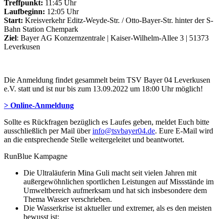
Treffpunkt:
11:45 Uhr
Laufbeginn:
12:05 Uhr
Start:
Kreisverkehr Editz-Weyde-Str. / Otto-Bayer-Str. hinter der S-
Bahn Station Chempark
Ziel
: Bayer AG Konzernzentrale | Kaiser-Wilhelm-Allee 3 | 51373
Leverkusen
Die Anmeldung findet gesammelt beim TSV Bayer 04 Leverkusen
e.V. statt und ist nur bis zum 13.09.2022 um 18:00 Uhr möglich!
> Online-Anmeldung
Sollte es Rückfragen bezüglich es Laufes geben, meldet Euch bitte
ausschließlich per Mail über
info@tsvbayer04.de
. Eure E-Mail wird
an die entsprechende Stelle weitergeleitet und beantwortet.
RunBlue Kampagne
Die Ultraläuferin Mina Guli macht seit vielen Jahren mit
außergewöhnlichen sportlichen Leistungen auf Missstände im
Umweltbereich aufmerksam und hat sich insbesondere dem
Thema Wasser verschrieben.
Die Wasserkrise ist aktueller und extremer, als es den meisten
bewusst ist: