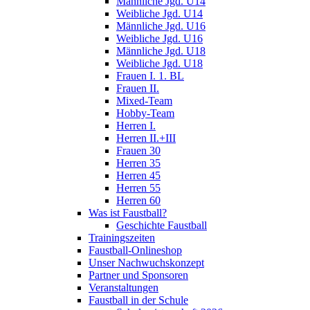
Männliche Jgd. U14
Weibliche Jgd. U14
Männliche Jgd. U16
Weibliche Jgd. U16
Männliche Jgd. U18
Weibliche Jgd. U18
Frauen I. 1. BL
Frauen II.
Mixed-Team
Hobby-Team
Herren I.
Herren II.+III
Frauen 30
Herren 35
Herren 45
Herren 55
Herren 60
Was ist Faustball?
Geschichte Faustball
Trainingszeiten
Faustball-Onlineshop
Unser Nachwuchskonzept
Partner und Sponsoren
Veranstaltungen
Faustball in der Schule