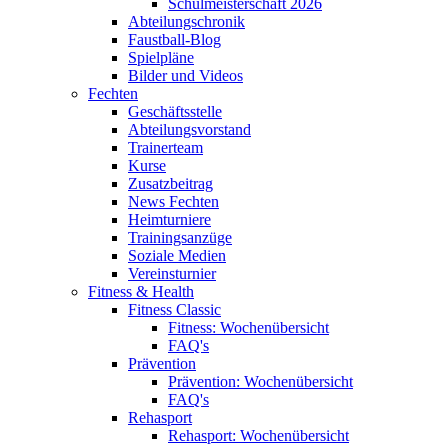
Schulmeisterschaft 2026
Abteilungschronik
Faustball-Blog
Spielpläne
Bilder und Videos
Fechten
Geschäftsstelle
Abteilungsvorstand
Trainerteam
Kurse
Zusatzbeitrag
News Fechten
Heimturniere
Trainingsanzüge
Soziale Medien
Vereinsturnier
Fitness & Health
Fitness Classic
Fitness: Wochenübersicht
FAQ's
Prävention
Prävention: Wochenübersicht
FAQ's
Rehasport
Rehasport: Wochenübersicht