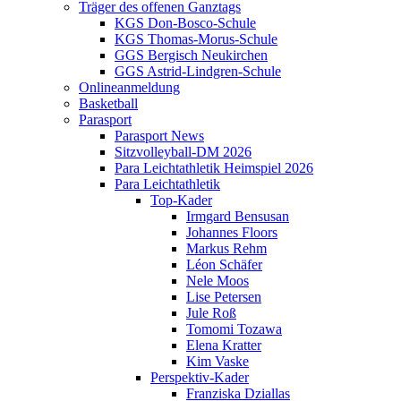
Träger des offenen Ganztags
KGS Don-Bosco-Schule
KGS Thomas-Morus-Schule
GGS Bergisch Neukirchen
GGS Astrid-Lindgren-Schule
Onlineanmeldung
Basketball
Parasport
Parasport News
Sitzvolleyball-DM 2026
Para Leichtathletik Heimspiel 2026
Para Leichtathletik
Top-Kader
Irmgard Bensusan
Johannes Floors
Markus Rehm
Léon Schäfer
Nele Moos
Lise Petersen
Jule Roß
Tomomi Tozawa
Elena Kratter
Kim Vaske
Perspektiv-Kader
Franziska Dziallas