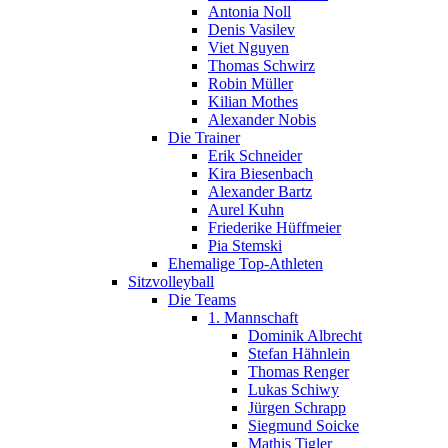
Antonia Noll
Denis Vasilev
Viet Nguyen
Thomas Schwirz
Robin Müller
Kilian Mothes
Alexander Nobis
Die Trainer
Erik Schneider
Kira Biesenbach
Alexander Bartz
Aurel Kuhn
Friederike Hüffmeier
Pia Stemski
Ehemalige Top-Athleten
Sitzvolleyball
Die Teams
1. Mannschaft
Dominik Albrecht
Stefan Hähnlein
Thomas Renger
Lukas Schiwy
Jürgen Schrapp
Siegmund Soicke
Mathis Tigler