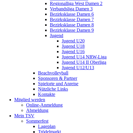
Regionalliga West Damen 2
Verbandsliga Damen 3
Bezirksklasse Damen 6
Bezirksklasse Damen 7
Bezirksklasse Damen 8
Bezirksklasse Damen 9
Jugend
Jugend U20
Jugend U18
Jugend U16
Jugend U14 NRW-Liga
Jugend U14 II Oberliga
Jugend U12/U13
Beachvolleyball
Sponsoren & Partner
Spielorte und Anreise
Nützliche Links
Kontakte
Mitglied werden
Online-Anmeldung
Abmeldung
Mein TSV
Sommerfest
Lageplan
Trödelmarkt