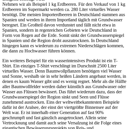
Nehmen wir als Beispiel 1 kg Erdbeeren. Für den Verkauf von 1 kg
Erdbeeren im Supermarkt werden ca. 280 Liter virtuelles Wasser
benötigt. Die meisten Importerdbeeren in Deutschland stammen aus
Spanien und werden in ihrem Importland täglich mit Grundwasser
beregnet. Ein Großteil davon verdunstet und fällt nicht etwa in
Spanien, sondern in regenreichen Gebieten wie Deutschland in
Form von Regen auf die Erde. Somit sinkt der Grundwasserspiegel
in Spanien und die Region droht auszutrocknen. In Deutschland
hingegen kann es wiederum zu extremen Niederschlägen kommen,
die dann zu Hochwasser führen können.
Ein weiteres Beispiel für ein wasserintensives Produkt ist ein T-
Shirt. Ein einziges T-Shirt verschlingt im Durschnitt 2500 Liter
virtuelles Wasser. Denn Baumwollpflanzen benötigen viel Wasser
und Sonne, weshalb sie in sehr heißen Ländern angebaut werden, in
denen es kaum Wasser gibt und es wenig regnet. Mehr als die Hälfte
aller Baumwollfelder werden daher künstlich aus Grundwasser oder
Wasser aus Flüssen bewässert. Das führt wiederum dazu, dass der
Grundwasserspiegel der Region sinkt und Seen und Flüsse
zunehmend austrocken. Eins der weltweitbekanntesten Beispiele
dafür ist der Aralsee, der einst der viertgrößte Binnensee auf der
Welt war. Er ist innerhalb einer Generation auf fast 90%
geschrumpft und fast gänzlich ausgetrocknet. Allein seine
Vertrocknung und damit auch seine Versalzung ist die Folge eines
gigantischen Bewässerungsprojekts von Reis- und