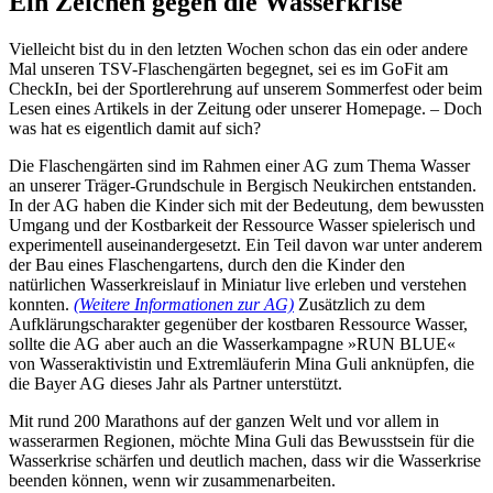
Ein Zeichen gegen die Wasserkrise
Vielleicht bist du in den letzten Wochen schon das ein oder andere
Mal unseren TSV-Flaschengärten begegnet, sei es im GoFit am
CheckIn, bei der Sportlerehrung auf unserem Sommerfest oder beim
Lesen eines Artikels in der Zeitung oder unserer Homepage. – Doch
was hat es eigentlich damit auf sich?
Die Flaschengärten sind im Rahmen einer AG zum Thema Wasser
an unserer Träger-Grundschule in Bergisch Neukirchen entstanden.
In der AG haben die Kinder sich mit der Bedeutung, dem bewussten
Umgang und der Kostbarkeit der Ressource Wasser spielerisch und
experimentell auseinandergesetzt. Ein Teil davon war unter anderem
der Bau eines Flaschengartens, durch den die Kinder den
natürlichen Wasserkreislauf in Miniatur live erleben und verstehen
konnten.
(Weitere Informationen zur AG)
Zusätzlich zu dem
Aufklärungscharakter gegenüber der kostbaren Ressource Wasser,
sollte die AG aber auch an die Wasserkampagne »RUN BLUE«
von Wasseraktivistin und Extremläuferin Mina Guli anknüpfen, die
die Bayer AG dieses Jahr als Partner unterstützt.
Mit rund 200 Marathons auf der ganzen Welt und vor allem in
wasserarmen Regionen, möchte Mina Guli das Bewusstsein für die
Wasserkrise schärfen und deutlich machen, dass wir die Wasserkrise
beenden können, wenn wir zusammenarbeiten.