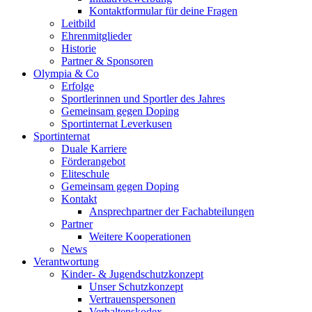
Kontaktformular für deine Fragen
Leitbild
Ehrenmitglieder
Historie
Partner & Sponsoren
Olympia & Co
Erfolge
Sportlerinnen und Sportler des Jahres
Gemeinsam gegen Doping
Sportinternat Leverkusen
Sportinternat
Duale Karriere
Förderangebot
Eliteschule
Gemeinsam gegen Doping
Kontakt
Ansprechpartner der Fachabteilungen
Partner
Weitere Kooperationen
News
Verantwortung
Kinder- & Jugendschutzkonzept
Unser Schutzkonzept
Vertrauenspersonen
Verhaltenskodex