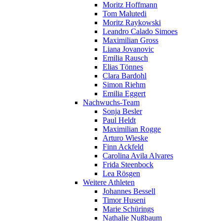
Moritz Hoffmann
Tom Malutedi
Moritz Raykowski
Leandro Calado Simoes
Maximilian Gross
Liana Jovanovic
Emilia Rausch
Elias Tönnes
Clara Bardohl
Simon Riehm
Emilia Eggert
Nachwuchs-Team
Sonja Besler
Paul Heldt
Maximilian Rogge
Arturo Wieske
Finn Ackfeld
Carolina Avila Alvares
Frida Steenbock
Lea Rösgen
Weitere Athleten
Johannes Bessell
Timor Huseni
Marie Schürings
Nathalie Nußbaum