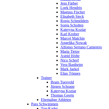
Jens Färber
Loek Hendrix
Magnus Fischer
Elisabeth Sieck
Ronja Schmölders
Sonja Scholten
Kateryna Koziar
Karl Kruber
Marcel Malchin
Angelika Nowak
Alfonso Serrano Carnerero
Maria Tietze
Astrid Höfte
Nico Scherf
Vera Bastheim
Mark Jaekel
Elias Tönnes
Trainer
Bram Tuesveld
Jürgen Schrapp
Kateryna Koziar
Thomas Geerts
Ehemalige Athleten
Para Schwimmen
Top-Kader