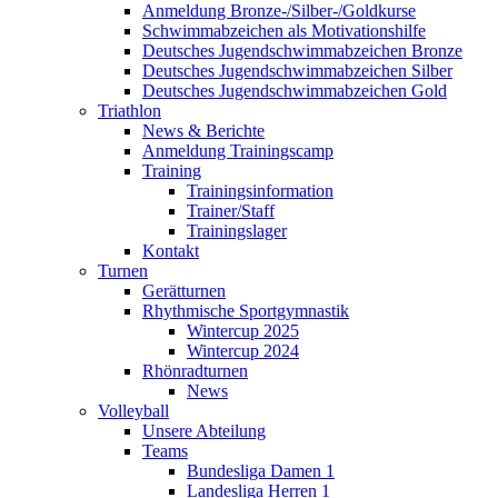
Anmeldung Bronze-/Silber-/Goldkurse
Schwimmabzeichen als Motivationshilfe
Deutsches Jugendschwimmabzeichen Bronze
Deutsches Jugendschwimmabzeichen Silber
Deutsches Jugendschwimmabzeichen Gold
Triathlon
News & Berichte
Anmeldung Trainingscamp
Training
Trainingsinformation
Trainer/Staff
Trainingslager
Kontakt
Turnen
Gerätturnen
Rhythmische Sportgymnastik
Wintercup 2025
Wintercup 2024
Rhönradturnen
News
Volleyball
Unsere Abteilung
Teams
Bundesliga Damen 1
Landesliga Herren 1