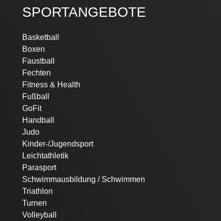
SPORTANGEBOTE
Navigation
Basketball
überspringen
Boxen
Faustball
Fechten
Fitness & Health
Fußball
GoFit
Handball
Judo
Kinder-/Jugendsport
Leichtathletik
Parasport
Schwimmausbildung / Schwimmen
Triathlon
Turnen
Volleyball