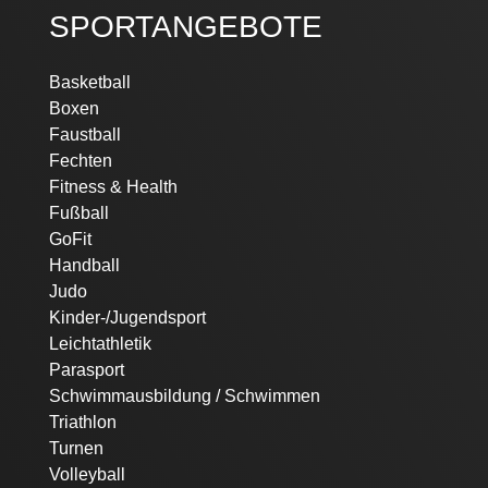
SPORTANGEBOTE
Navigation
Basketball
überspringen
Boxen
Faustball
Fechten
Fitness & Health
Fußball
GoFit
Handball
Judo
Kinder-/Jugendsport
Leichtathletik
Parasport
Schwimmausbildung / Schwimmen
Triathlon
Turnen
Volleyball