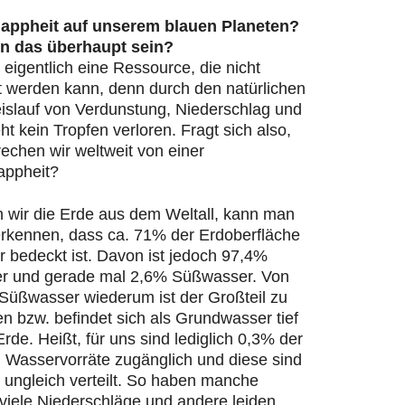
appheit auf unserem blauen Planeten?
n das überhaupt sein?
 eigentlich eine Ressource, die nicht
t werden kann, denn durch den natürlichen
islauf von Verdunstung, Niederschlag und
ht kein Tropfen verloren. Fragt sich also,
echen wir weltweit von einer
appheit?
n wir die Erde aus dem Weltall, kann man
 erkennen, dass ca. 71% der Erdoberfläche
 bedeckt ist. Davon ist jedoch 97,4%
r und gerade mal 2,6% Süßwasser. Von
Süßwasser wiederum ist der Großteil zu
en bzw. befindet sich als Grundwasser tief
Erde. Heißt, für uns sind lediglich 0,3% der
n Wasservorräte zugänglich und diese sind
 ungleich verteilt. So haben manche
viele Niederschläge und andere leiden