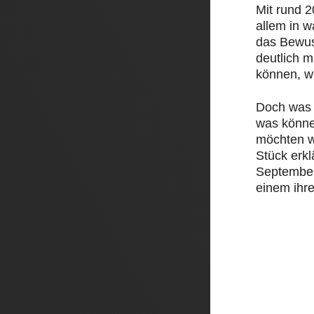
Mit rund 
allem in 
das Bewus
deutlich 
können, w
Doch was 
was könne
möchten w
Stück erk
September 
einem ihre