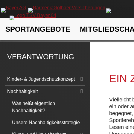
Navigation
SPORTANGEBOTE
MITGLIEDSCH
überspringen
TSV Bayer 04 Leverkusen e.V.
Verantwortung
Nachhaltigk
VERANTWORTUNG
EIN
Navigation
Kinder- & Jugendschutzkonzept
überspringen
Nachhaltigkeit
Vielleicht
Was heißt eigentlich
ein oder 
Nachhaltigkeit?
begegnet, 
Sportlere
Unsere Nachhaltigkeitsstrategie
Lesen eine