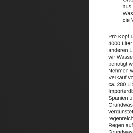
aus 
Wass
die
Pro Kopf 
4000 Liter
anderen L
wir Wasse
benötigt w
Nehmen wi
Verkauf v
ca. 280 Li
Importerd
Spanien un
Grundwass
verdunstet
regenreic
Regen auf 
Grundwass