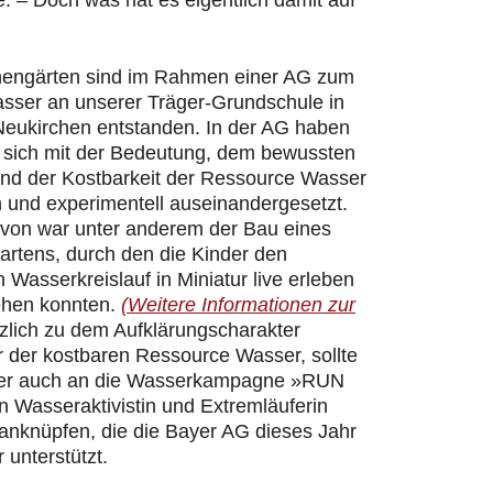
 – Doch was hat es eigentlich damit auf
hengärten sind im Rahmen einer AG zum
ser an unserer Träger-Grundschule in
Neukirchen entstanden. In der AG haben
r sich mit der Bedeutung, dem bewussten
d der Kostbarkeit der Ressource Wasser
h und experimentell auseinandergesetzt.
davon war unter anderem der Bau eines
artens, durch den die Kinder den
n Wasserkreislauf in Miniatur live erleben
ehen konnten.
(Weitere Informationen zur
zlich zu dem Aufklärungscharakter
 der kostbaren Ressource Wasser, sollte
er auch an die Wasserkampagne »RUN
 Wasseraktivistin und Extremläuferin
 anknüpfen, die die Bayer AG dieses Jahr
 unterstützt.