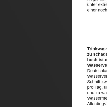
unter ext
einer noch
Trinkwass
zu schad
hoch ist 
Wasserve
Deutschlan
Wasserver
Schnitt zw
pro Tag, 
und zu was
Wassermen
Allerding