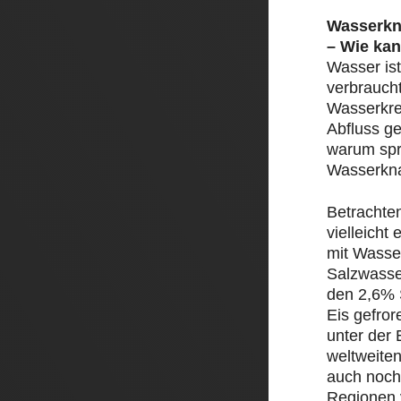
Wasserkn
– Wie kan
Wasser ist
verbrauch
Wasserkre
Abfluss ge
warum spr
Wasserkn
Betrachte
vielleicht
mit Wasser
Salzwasse
den 2,6% 
Eis gefror
unter der 
weltweite
auch noch
Regionen 