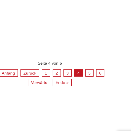
Seite 4 von 6
« Anfang
Zurück
1
2
3
4
5
6
Vorwärts
Ende »