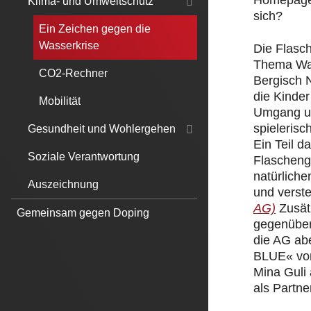
Homepage.
Klima- und Umweltschutz
sich?
Ein Zeichen gegen die
Wasserkrise
Die Flasc
Thema Was
CO2-Rechner
Bergisch 
die Kinde
Mobilität
Umgang un
spielerisc
Gesundheit und Wohlergehen
Ein Teil 
Soziale Verantwortung
Flascheng
natürliche
Auszeichnung
und verst
AG)
Zusät
Gemeinsam gegen Doping
gegenüber
die AG ab
BLUE« von
Mina Guli
als Partner