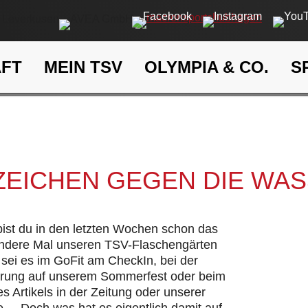
AFT
MEIN TSV
OLYMPIA & CO.
S
Ein Zeichen gegen die Wasse
eit
Klima- und Umweltschutz
 ZEICHEN GEGEN DIE WA
 bist du in den letzten Wochen schon das
andere Mal unseren TSV-Flaschengärten
sei es im GoFit am CheckIn, bei der
hrung auf unserem Sommerfest oder beim
s Artikels in der Zeitung oder unserer