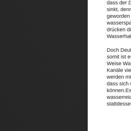
dass der D
sinkt, den
geworden 
wasserspa
drücken d
Wasserha
Doch Deut
somit ist e
Weise Was
Kanäle vi
werden mü
dass sich
können.Es
wasserrei
stattdesse