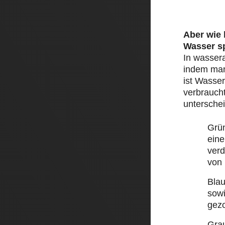
Aber wie
Wasser s
In wasser
indem man 
ist Wasser
verbraucht
unterschei
Grü
eine
ver
von
Bla
sow
gez
Gra