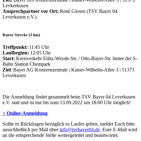
Levkerkusen
Ansprechpartner vor Ort:
René Giesen (TSV Bayer 04
Leverkusen e.V.)
Kurze Strecke (3 km)
Treffpunkt:
11:45 Uhr
Laufbeginn:
12:05 Uhr
Start:
Kreisverkehr Editz-Weyde-Str. / Otto-Bayer-Str. hinter der S-
Bahn Station Chempark
Ziel
: Bayer AG Konzernzentrale | Kaiser-Wilhelm-Allee 3 | 51373
Leverkusen
Die Anmeldung findet gesammelt beim TSV Bayer 04 Leverkusen
e.V. statt und ist nur bis zum 13.09.2022 um 18:00 Uhr möglich!
> Online-Anmeldung
Sollte es Rückfragen bezüglich es Laufes geben, meldet Euch bitte
ausschließlich per Mail über
info@tsvbayer04.de
. Eure E-Mail wird
an die entsprechende Stelle weitergeleitet und beantwortet.