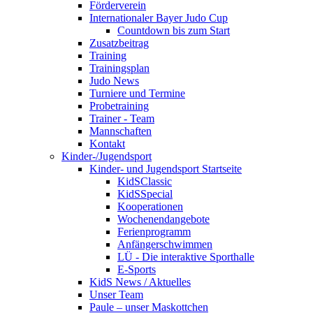
Förderverein
Internationaler Bayer Judo Cup
Countdown bis zum Start
Zusatzbeitrag
Training
Trainingsplan
Judo News
Turniere und Termine
Probetraining
Trainer - Team
Mannschaften
Kontakt
Kinder-/Jugendsport
Kinder- und Jugendsport Startseite
KidSClassic
KidSSpecial
Kooperationen
Wochenendangebote
Ferienprogramm
Anfängerschwimmen
LÜ - Die interaktive Sporthalle
E-Sports
KidS News / Aktuelles
Unser Team
Paule – unser Maskottchen