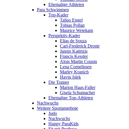
Ehemalige Athleten
Para Schwimmen
Top-Kader
Taliso Engel
Tobias Pollap
Maurice Wetekam
Perspektiv-Kader
Elias de Souza
Carl-Frederick Droste
Jannis Katirtzis
Francis Kessler
Alois Martin Cousin
Lena Cornelissen
Marley Kranich
Havin Islek
Die Trainer
Marion Haas-Faller
Gisela Schumacher
Ehemalige Top-Athleten
Nachwuchs
Weitere Sportangebote
Judo
Nachwuchs
Happy ParaKids
Fit mit Prothese