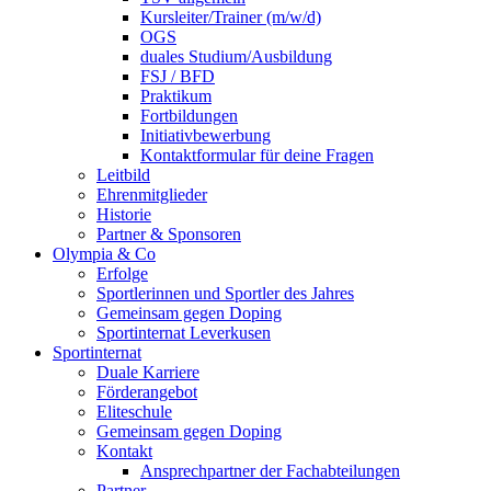
Kursleiter/Trainer (m/w/d)
OGS
duales Studium/Ausbildung
FSJ / BFD
Praktikum
Fortbildungen
Initiativbewerbung
Kontaktformular für deine Fragen
Leitbild
Ehrenmitglieder
Historie
Partner & Sponsoren
Olympia & Co
Erfolge
Sportlerinnen und Sportler des Jahres
Gemeinsam gegen Doping
Sportinternat Leverkusen
Sportinternat
Duale Karriere
Förderangebot
Eliteschule
Gemeinsam gegen Doping
Kontakt
Ansprechpartner der Fachabteilungen
Partner