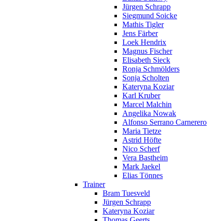
Jürgen Schrapp
Siegmund Soicke
Mathis Tigler
Jens Färber
Loek Hendrix
Magnus Fischer
Elisabeth Sieck
Ronja Schmölders
Sonja Scholten
Kateryna Koziar
Karl Kruber
Marcel Malchin
Angelika Nowak
Alfonso Serrano Carnerero
Maria Tietze
Astrid Höfte
Nico Scherf
Vera Bastheim
Mark Jaekel
Elias Tönnes
Trainer
Bram Tuesveld
Jürgen Schrapp
Kateryna Koziar
Thomas Geerts