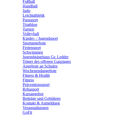
Fußball
Handball
Judo
Leichtathletik
Parasport
Triathlon
Turnen
Volleyball
Kinder- / Jugendsport
Sportangebote
Feriensport
Schwimmen
Jugendgästehaus Gr. Ledder
Träger des offenen Ganztages
Angebote an Schulen
Wochenendangebote
Fitness & Health
Fitness
Präventionssport
Rehasport
Kursangebot
Beiträge und Gebühren
Kontakt & Anmeldung
Veranstaltungen
GoFit