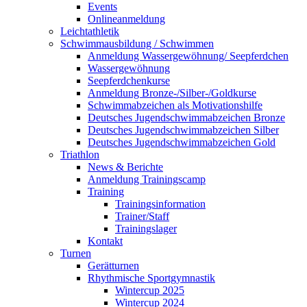
Events
Onlineanmeldung
Leichtathletik
Schwimmausbildung / Schwimmen
Anmeldung Wassergewöhnung/ Seepferdchen
Wassergewöhnung
Seepferdchenkurse
Anmeldung Bronze-/Silber-/Goldkurse
Schwimmabzeichen als Motivationshilfe
Deutsches Jugendschwimmabzeichen Bronze
Deutsches Jugendschwimmabzeichen Silber
Deutsches Jugendschwimmabzeichen Gold
Triathlon
News & Berichte
Anmeldung Trainingscamp
Training
Trainingsinformation
Trainer/Staff
Trainingslager
Kontakt
Turnen
Gerätturnen
Rhythmische Sportgymnastik
Wintercup 2025
Wintercup 2024