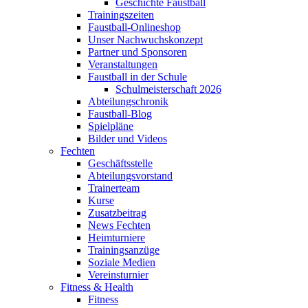
Geschichte Faustball
Trainingszeiten
Faustball-Onlineshop
Unser Nachwuchskonzept
Partner und Sponsoren
Veranstaltungen
Faustball in der Schule
Schulmeisterschaft 2026
Abteilungschronik
Faustball-Blog
Spielpläne
Bilder und Videos
Fechten
Geschäftsstelle
Abteilungsvorstand
Trainerteam
Kurse
Zusatzbeitrag
News Fechten
Heimturniere
Trainingsanzüge
Soziale Medien
Vereinsturnier
Fitness & Health
Fitness