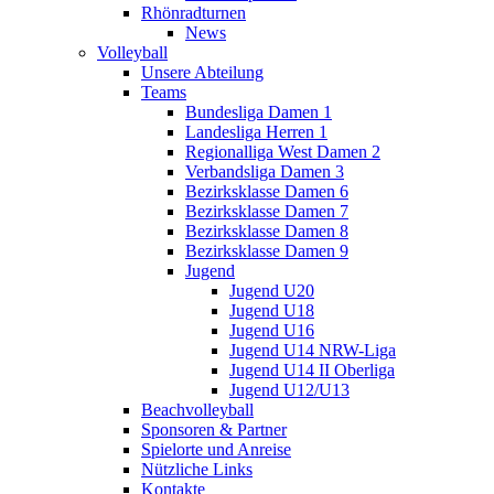
Rhönradturnen
News
Volleyball
Unsere Abteilung
Teams
Bundesliga Damen 1
Landesliga Herren 1
Regionalliga West Damen 2
Verbandsliga Damen 3
Bezirksklasse Damen 6
Bezirksklasse Damen 7
Bezirksklasse Damen 8
Bezirksklasse Damen 9
Jugend
Jugend U20
Jugend U18
Jugend U16
Jugend U14 NRW-Liga
Jugend U14 II Oberliga
Jugend U12/U13
Beachvolleyball
Sponsoren & Partner
Spielorte und Anreise
Nützliche Links
Kontakte