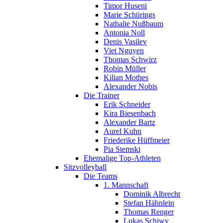
Timor Huseni
Marie Schürings
Nathalie Nußbaum
Antonia Noll
Denis Vasilev
Viet Nguyen
Thomas Schwirz
Robin Müller
Kilian Mothes
Alexander Nobis
Die Trainer
Erik Schneider
Kira Biesenbach
Alexander Bartz
Aurel Kuhn
Friederike Hüffmeier
Pia Stemski
Ehemalige Top-Athleten
Sitzvolleyball
Die Teams
1. Mannschaft
Dominik Albrecht
Stefan Hähnlein
Thomas Renger
Lukas Schiwy