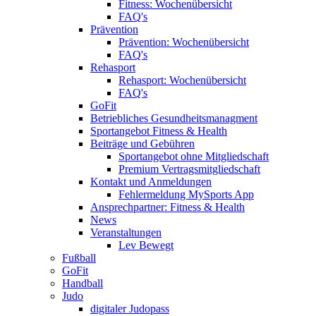
Fitness: Wochenübersicht
FAQ's
Prävention
Prävention: Wochenübersicht
FAQ's
Rehasport
Rehasport: Wochenübersicht
FAQ's
GoFit
Betriebliches Gesundheitsmanagment
Sportangebot Fitness & Health
Beiträge und Gebühren
Sportangebot ohne Mitgliedschaft
Premium Vertragsmitgliedschaft
Kontakt und Anmeldungen
Fehlermeldung MySports App
Ansprechpartner: Fitness & Health
News
Veranstaltungen
Lev Bewegt
Fußball
GoFit
Handball
Judo
digitaler Judopass