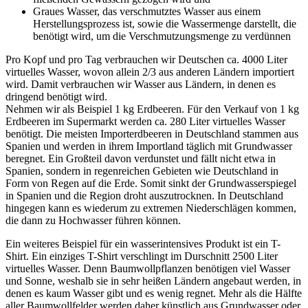
Graues Wasser, das verschmutztes Wasser aus einem
Herstellungsprozess ist, sowie die Wassermenge darstellt, die
benötigt wird, um die Verschmutzungsmenge zu verdünnen
Pro Kopf und pro Tag verbrauchen wir Deutschen ca. 4000 Liter
virtuelles Wasser, wovon allein 2/3 aus anderen Ländern importiert
wird. Damit verbrauchen wir Wasser aus Ländern, in denen es
dringend benötigt wird.
Nehmen wir als Beispiel 1 kg Erdbeeren. Für den Verkauf von 1 kg
Erdbeeren im Supermarkt werden ca. 280 Liter virtuelles Wasser
benötigt. Die meisten Importerdbeeren in Deutschland stammen aus
Spanien und werden in ihrem Importland täglich mit Grundwasser
beregnet. Ein Großteil davon verdunstet und fällt nicht etwa in
Spanien, sondern in regenreichen Gebieten wie Deutschland in
Form von Regen auf die Erde. Somit sinkt der Grundwasserspiegel
in Spanien und die Region droht auszutrocknen. In Deutschland
hingegen kann es wiederum zu extremen Niederschlägen kommen,
die dann zu Hochwasser führen können.
Ein weiteres Beispiel für ein wasserintensives Produkt ist ein T-
Shirt. Ein einziges T-Shirt verschlingt im Durschnitt 2500 Liter
virtuelles Wasser. Denn Baumwollpflanzen benötigen viel Wasser
und Sonne, weshalb sie in sehr heißen Ländern angebaut werden, in
denen es kaum Wasser gibt und es wenig regnet. Mehr als die Hälfte
aller Baumwollfelder werden daher künstlich aus Grundwasser oder