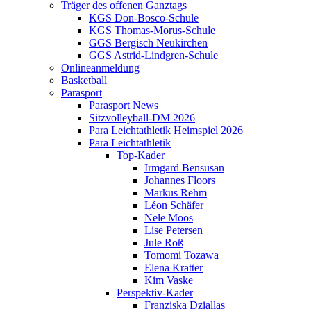
Träger des offenen Ganztags
KGS Don-Bosco-Schule
KGS Thomas-Morus-Schule
GGS Bergisch Neukirchen
GGS Astrid-Lindgren-Schule
Onlineanmeldung
Basketball
Parasport
Parasport News
Sitzvolleyball-DM 2026
Para Leichtathletik Heimspiel 2026
Para Leichtathletik
Top-Kader
Irmgard Bensusan
Johannes Floors
Markus Rehm
Léon Schäfer
Nele Moos
Lise Petersen
Jule Roß
Tomomi Tozawa
Elena Kratter
Kim Vaske
Perspektiv-Kader
Franziska Dziallas