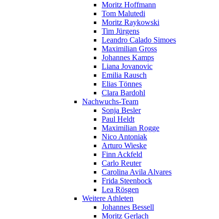
Moritz Hoffmann
Tom Malutedi
Moritz Raykowski
Tim Jürgens
Leandro Calado Simoes
Maximilian Gross
Johannes Kamps
Liana Jovanovic
Emilia Rausch
Elias Tönnes
Clara Bardohl
Nachwuchs-Team
Sonja Besler
Paul Heldt
Maximilian Rogge
Nico Antoniak
Arturo Wieske
Finn Ackfeld
Carlo Reuter
Carolina Avila Alvares
Frida Steenbock
Lea Rösgen
Weitere Athleten
Johannes Bessell
Moritz Gerlach