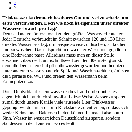
2
3
Trinkwasser ist demnach kostbares Gut und viel zu schade, um
es zu verschwenden. Doch wie hoch ist eigentlich unser direkter
Wasserverbrauch pro Tag
?
Deutschland gehört weltweilt zu den größten Wasserverbrauchern.
Jeder Deutsche verbraucht im Schnitt zwischen 120 und 130 Liter
direktes Wasser pro Tag, um beispielsweise zu duschen, zu kochen
und zu waschen. Das entspricht in etwa einer Wassermenge, die in
eine Badewanne passt. Allerdings muss man an dieser Stelle
erwähnen, dass der Durchschnittswert seit den 80ern stetig sinkt,
denn die Deutschen sind pflichtbewusster geworden und benutzen
unter anderem wassersparende Spül- und Waschmaschinen, drücken
die Spartaste bei WCs und drehen den Wasserhahn beim
Zähneputzen zu.
Doch Deutschland ist ein wasserreiches Land und somit ist es
eigentlich nicht wirklich sinnvoll auf diese Weise Wasser zu sparen,
zumal durch unsere Kanäle viele tausende Liter Trinkwasser
gepumpt werden müssen, um Rückstände zu entfernen, so dass sich
weder Keime noch Bakterien bilden können.Es macht also kaum
Sinn, Wasser im wasserreichen Deutschland zu sparen, sondern
stattdessen in den Ländern, wo es fehlt.