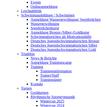
Events
Onlineanmeldung
Leichtathletik
Schwimmausbildung / Schwimmen
Anmeldung Wassergewöhnung/ Seepferdchen
Wassergewöhnung
Seepferdchenkurse
Anmeldung Bronze-/Silber-/Goldkurse
Schwimmabzeichen als Motivationshilfe
Deutsches Jugendschwimmabzeichen Bronze
Deutsches Jugendschwimmabzeichen Silber
Deutsches Jugendschwimmabzeichen Gold
Triathlon
News & Berichte
Anmeldung Trainingscamp
Training
Trainingsinformation
Trainer/Staff
Trainingslager
Kontakt
Turnen
Gerätturnen
Rhythmische Sportgymnastik
Wintercup 2025
Wintercup 2024