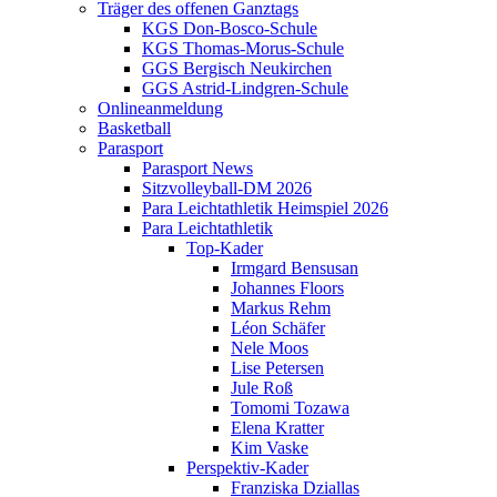
Träger des offenen Ganztags
KGS Don-Bosco-Schule
KGS Thomas-Morus-Schule
GGS Bergisch Neukirchen
GGS Astrid-Lindgren-Schule
Onlineanmeldung
Basketball
Parasport
Parasport News
Sitzvolleyball-DM 2026
Para Leichtathletik Heimspiel 2026
Para Leichtathletik
Top-Kader
Irmgard Bensusan
Johannes Floors
Markus Rehm
Léon Schäfer
Nele Moos
Lise Petersen
Jule Roß
Tomomi Tozawa
Elena Kratter
Kim Vaske
Perspektiv-Kader
Franziska Dziallas