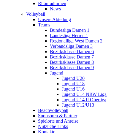
Rhönradturnen
News
Volleyball
Unsere Abteilung
Teams
Bundesliga Damen 1
Landesliga Herren 1
Regionalliga West Damen 2
Verbandsliga Damen 3
Bezirksklasse Damen 6
Bezirksklasse Damen 7
Bezirksklasse Damen 8
Bezirksklasse Damen 9
Jugend
Jugend U20
Jugend U18
Jugend U16
Jugend U14 NRW-Liga
Jugend U14 II Oberliga
Jugend U12/U13
Beachvolleyball
Sponsoren & Partner
Spielorte und Anreise
Nützliche Links
Kontakte