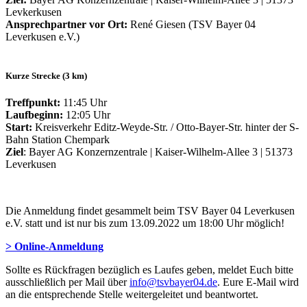
Levkerkusen
Ansprechpartner vor Ort:
René Giesen (TSV Bayer 04
Leverkusen e.V.)
Kurze Strecke (3 km)
Treffpunkt:
11:45 Uhr
Laufbeginn:
12:05 Uhr
Start:
Kreisverkehr Editz-Weyde-Str. / Otto-Bayer-Str. hinter der S-
Bahn Station Chempark
Ziel
: Bayer AG Konzernzentrale | Kaiser-Wilhelm-Allee 3 | 51373
Leverkusen
Die Anmeldung findet gesammelt beim TSV Bayer 04 Leverkusen
e.V. statt und ist nur bis zum 13.09.2022 um 18:00 Uhr möglich!
> Online-Anmeldung
Sollte es Rückfragen bezüglich es Laufes geben, meldet Euch bitte
ausschließlich per Mail über
info@tsvbayer04.de
. Eure E-Mail wird
an die entsprechende Stelle weitergeleitet und beantwortet.