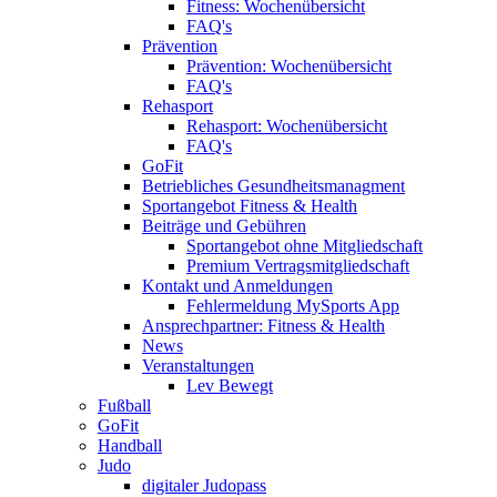
Fitness: Wochenübersicht
FAQ's
Prävention
Prävention: Wochenübersicht
FAQ's
Rehasport
Rehasport: Wochenübersicht
FAQ's
GoFit
Betriebliches Gesundheitsmanagment
Sportangebot Fitness & Health
Beiträge und Gebühren
Sportangebot ohne Mitgliedschaft
Premium Vertragsmitgliedschaft
Kontakt und Anmeldungen
Fehlermeldung MySports App
Ansprechpartner: Fitness & Health
News
Veranstaltungen
Lev Bewegt
Fußball
GoFit
Handball
Judo
digitaler Judopass