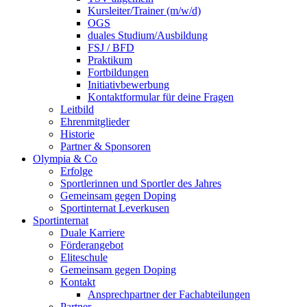
Kursleiter/Trainer (m/w/d)
OGS
duales Studium/Ausbildung
FSJ / BFD
Praktikum
Fortbildungen
Initiativbewerbung
Kontaktformular für deine Fragen
Leitbild
Ehrenmitglieder
Historie
Partner & Sponsoren
Olympia & Co
Erfolge
Sportlerinnen und Sportler des Jahres
Gemeinsam gegen Doping
Sportinternat Leverkusen
Sportinternat
Duale Karriere
Förderangebot
Eliteschule
Gemeinsam gegen Doping
Kontakt
Ansprechpartner der Fachabteilungen
Partner