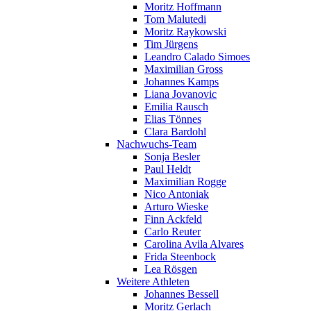
Moritz Hoffmann
Tom Malutedi
Moritz Raykowski
Tim Jürgens
Leandro Calado Simoes
Maximilian Gross
Johannes Kamps
Liana Jovanovic
Emilia Rausch
Elias Tönnes
Clara Bardohl
Nachwuchs-Team
Sonja Besler
Paul Heldt
Maximilian Rogge
Nico Antoniak
Arturo Wieske
Finn Ackfeld
Carlo Reuter
Carolina Avila Alvares
Frida Steenbock
Lea Rösgen
Weitere Athleten
Johannes Bessell
Moritz Gerlach