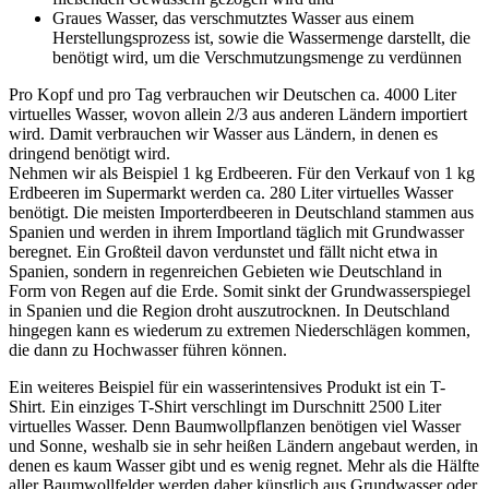
Graues Wasser, das verschmutztes Wasser aus einem
Herstellungsprozess ist, sowie die Wassermenge darstellt, die
benötigt wird, um die Verschmutzungsmenge zu verdünnen
Pro Kopf und pro Tag verbrauchen wir Deutschen ca. 4000 Liter
virtuelles Wasser, wovon allein 2/3 aus anderen Ländern importiert
wird. Damit verbrauchen wir Wasser aus Ländern, in denen es
dringend benötigt wird.
Nehmen wir als Beispiel 1 kg Erdbeeren. Für den Verkauf von 1 kg
Erdbeeren im Supermarkt werden ca. 280 Liter virtuelles Wasser
benötigt. Die meisten Importerdbeeren in Deutschland stammen aus
Spanien und werden in ihrem Importland täglich mit Grundwasser
beregnet. Ein Großteil davon verdunstet und fällt nicht etwa in
Spanien, sondern in regenreichen Gebieten wie Deutschland in
Form von Regen auf die Erde. Somit sinkt der Grundwasserspiegel
in Spanien und die Region droht auszutrocknen. In Deutschland
hingegen kann es wiederum zu extremen Niederschlägen kommen,
die dann zu Hochwasser führen können.
Ein weiteres Beispiel für ein wasserintensives Produkt ist ein T-
Shirt. Ein einziges T-Shirt verschlingt im Durschnitt 2500 Liter
virtuelles Wasser. Denn Baumwollpflanzen benötigen viel Wasser
und Sonne, weshalb sie in sehr heißen Ländern angebaut werden, in
denen es kaum Wasser gibt und es wenig regnet. Mehr als die Hälfte
aller Baumwollfelder werden daher künstlich aus Grundwasser oder