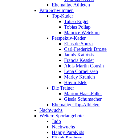
Ehemalige Athleten
Para Schwimmen
Top-Kader
Taliso Engel
Tobias Pollap
Maurice Wetekam
Perspektiv-Kader
Elias de Souza
Carl-Frederick Droste
Jannis Katirtzis
Francis Kessler
Alois Martin Cousin
Lena Cornelissen
Marley Kranich
Havin Islek
Die Trainer
Marion Haas-Faller
Gisela Schumacher
Ehemalige Top-Athleten
Nachwuchs
Weitere Sportangebote
Judo
Nachwuchs
Happy ParaKids
Fit mit Prothese