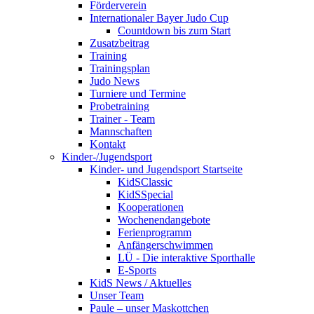
Förderverein
Internationaler Bayer Judo Cup
Countdown bis zum Start
Zusatzbeitrag
Training
Trainingsplan
Judo News
Turniere und Termine
Probetraining
Trainer - Team
Mannschaften
Kontakt
Kinder-/Jugendsport
Kinder- und Jugendsport Startseite
KidSClassic
KidSSpecial
Kooperationen
Wochenendangebote
Ferienprogramm
Anfängerschwimmen
LÜ - Die interaktive Sporthalle
E-Sports
KidS News / Aktuelles
Unser Team
Paule – unser Maskottchen