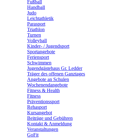
Fußball
Handball
Judo
Leichtathletik
Parasport
Triathlon
Turnen
Volleyball
Kinder- / Jugendsport
Sportangebote
Feriensport
Schwimmen
Jugendgästehaus Gr. Ledder
Träger des offenen Ganztages
Angebote an Schulen
Wochenendangebote
Fitness & Health
Fitness
Präventionssport
Rehasport
Kursangebot
Beiträge und Gebühren
Kontakt & Anmeldung
Veranstaltungen
GoFit