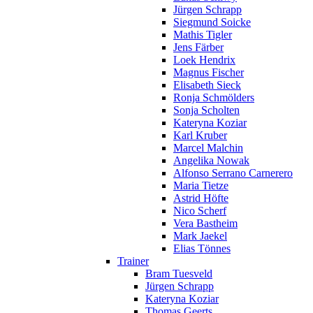
Jürgen Schrapp
Siegmund Soicke
Mathis Tigler
Jens Färber
Loek Hendrix
Magnus Fischer
Elisabeth Sieck
Ronja Schmölders
Sonja Scholten
Kateryna Koziar
Karl Kruber
Marcel Malchin
Angelika Nowak
Alfonso Serrano Carnerero
Maria Tietze
Astrid Höfte
Nico Scherf
Vera Bastheim
Mark Jaekel
Elias Tönnes
Trainer
Bram Tuesveld
Jürgen Schrapp
Kateryna Koziar
Thomas Geerts