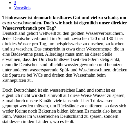
3
Vorwärts
Trinkwasser ist demnach kostbares Gut und viel zu schade, um
es zu verschwenden. Doch wie hoch ist eigentlich unser direkter
Wasserverbrauch pro Tag
?
Deutschland gehört weltweilt zu den größten Wasserverbrauchern.
Jeder Deutsche verbraucht im Schnitt zwischen 120 und 130 Liter
direktes Wasser pro Tag, um beispielsweise zu duschen, zu kochen
und zu waschen. Das entspricht in etwa einer Wassermenge, die in
eine Badewanne passt. Allerdings muss man an dieser Stelle
erwähnen, dass der Durchschnittswert seit den 80ern stetig sinkt,
denn die Deutschen sind pflichtbewusster geworden und benutzen
unter anderem wassersparende Spül- und Waschmaschinen, drücken
die Spartaste bei WCs und drehen den Wasserhahn beim
Zähneputzen zu.
Doch Deutschland ist ein wasserreiches Land und somit ist es
eigentlich nicht wirklich sinnvoll auf diese Weise Wasser zu sparen,
zumal durch unsere Kanäle viele tausende Liter Trinkwasser
gepumpt werden müssen, um Rückstände zu entfernen, so dass sich
weder Keime noch Bakterien bilden können.Es macht also kaum
Sinn, Wasser im wasserreichen Deutschland zu sparen, sondern
stattdessen in den Ländern, wo es fehlt.