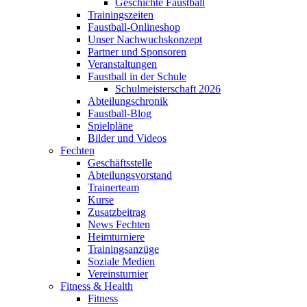
Geschichte Faustball
Trainingszeiten
Faustball-Onlineshop
Unser Nachwuchskonzept
Partner und Sponsoren
Veranstaltungen
Faustball in der Schule
Schulmeisterschaft 2026
Abteilungschronik
Faustball-Blog
Spielpläne
Bilder und Videos
Fechten
Geschäftsstelle
Abteilungsvorstand
Trainerteam
Kurse
Zusatzbeitrag
News Fechten
Heimturniere
Trainingsanzüge
Soziale Medien
Vereinsturnier
Fitness & Health
Fitness