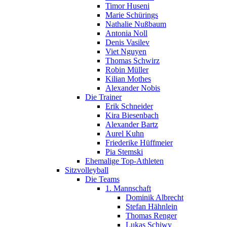
Timor Huseni
Marie Schürings
Nathalie Nußbaum
Antonia Noll
Denis Vasilev
Viet Nguyen
Thomas Schwirz
Robin Müller
Kilian Mothes
Alexander Nobis
Die Trainer
Erik Schneider
Kira Biesenbach
Alexander Bartz
Aurel Kuhn
Friederike Hüffmeier
Pia Stemski
Ehemalige Top-Athleten
Sitzvolleyball
Die Teams
1. Mannschaft
Dominik Albrecht
Stefan Hähnlein
Thomas Renger
Lukas Schiwy