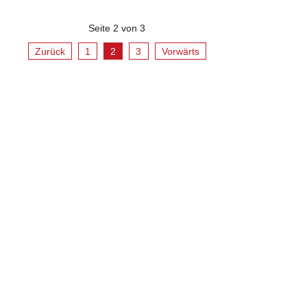
Seite 2 von 3
Zurück
1
2
3
Vorwärts