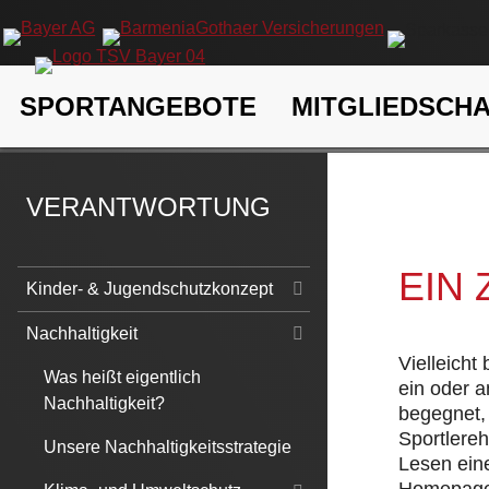
Navigation
SPORTANGEBOTE
MITGLIEDSCH
überspringen
TSV Bayer 04 Leverkusen e.V.
Verantwortung
Nachhaltigk
VERANTWORTUNG
EIN
Navigation
Kinder- & Jugendschutzkonzept
überspringen
Nachhaltigkeit
Vielleicht
Was heißt eigentlich
ein oder 
Nachhaltigkeit?
begegnet, 
Sportlere
Unsere Nachhaltigkeitsstrategie
Lesen eine