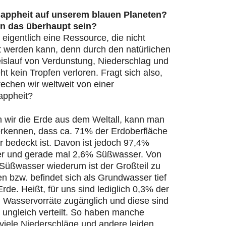
appheit auf unserem blauen Planeten?
n das überhaupt sein?
 eigentlich eine Ressource, die nicht
t werden kann, denn durch den natürlichen
islauf von Verdunstung, Niederschlag und
ht kein Tropfen verloren. Fragt sich also,
echen wir weltweit von einer
appheit?
n wir die Erde aus dem Weltall, kann man
 erkennen, dass ca. 71% der Erdoberfläche
 bedeckt ist. Davon ist jedoch 97,4%
r und gerade mal 2,6% Süßwasser. Von
Süßwasser wiederum ist der Großteil zu
en bzw. befindet sich als Grundwasser tief
Erde. Heißt, für uns sind lediglich 0,3% der
n Wasservorräte zugänglich und diese sind
 ungleich verteilt. So haben manche
viele Niederschläge und andere leiden