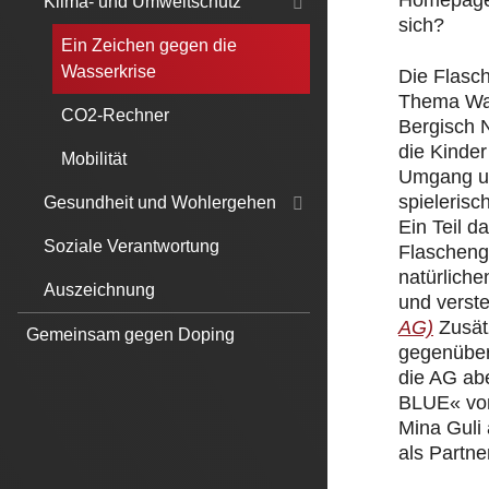
Homepage.
Klima- und Umweltschutz
sich?
Ein Zeichen gegen die
Wasserkrise
Die Flasc
Thema Was
CO2-Rechner
Bergisch 
die Kinde
Mobilität
Umgang un
spielerisc
Gesundheit und Wohlergehen
Ein Teil 
Soziale Verantwortung
Flascheng
natürliche
Auszeichnung
und verst
AG)
Zusät
Gemeinsam gegen Doping
gegenüber
die AG ab
BLUE« von
Mina Guli
als Partner