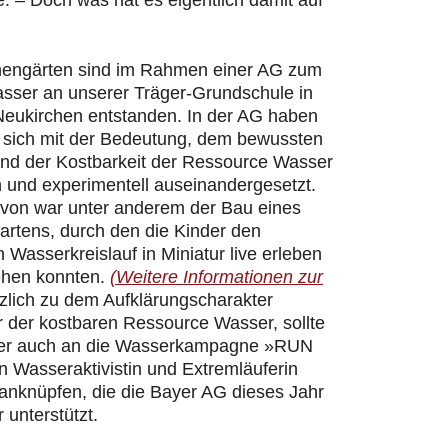
 – Doch was hat es eigentlich damit auf
hengärten sind im Rahmen einer AG zum
ser an unserer Träger-Grundschule in
Neukirchen entstanden. In der AG haben
r sich mit der Bedeutung, dem bewussten
d der Kostbarkeit der Ressource Wasser
h und experimentell auseinandergesetzt.
davon war unter anderem der Bau eines
artens, durch den die Kinder den
n Wasserkreislauf in Miniatur live erleben
ehen konnten.
(Weitere Informationen zur
zlich zu dem Aufklärungscharakter
 der kostbaren Ressource Wasser, sollte
er auch an die Wasserkampagne »RUN
 Wasseraktivistin und Extremläuferin
 anknüpfen, die die Bayer AG dieses Jahr
 unterstützt.