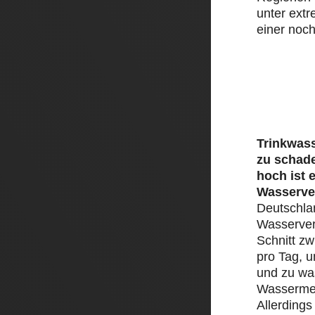
unter ext
einer noch
Trinkwass
zu schad
hoch ist 
Wasserve
Deutschlan
Wasserver
Schnitt zw
pro Tag, 
und zu was
Wassermen
Allerding