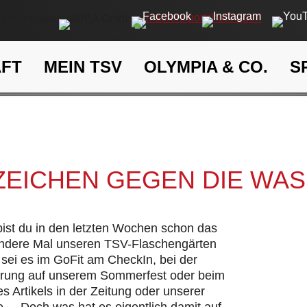
AFT
MEIN TSV
OLYMPIA & CO.
S
Ein Zeichen gegen die Wasse
eit
Klima- und Umweltschutz
 ZEICHEN GEGEN DIE WA
 bist du in den letzten Wochen schon das
andere Mal unseren TSV-Flaschengärten
sei es im GoFit am CheckIn, bei der
hrung auf unserem Sommerfest oder beim
s Artikels in der Zeitung oder unserer