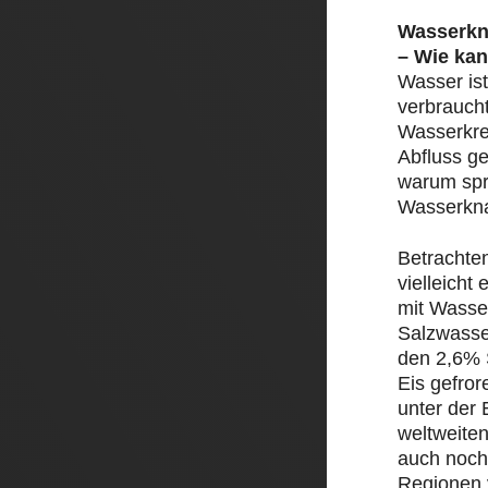
Wasserkn
– Wie kan
Wasser ist
verbrauch
Wasserkre
Abfluss ge
warum spr
Wasserkn
Betrachte
vielleicht
mit Wasser
Salzwasse
den 2,6% 
Eis gefror
unter der 
weltweite
auch noch
Regionen 