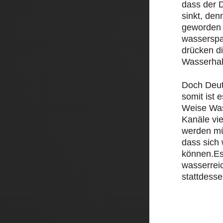
dass der D
sinkt, den
geworden 
wasserspa
drücken d
Wasserha
Doch Deut
somit ist e
Weise Was
Kanäle vi
werden mü
dass sich
können.Es
wasserrei
stattdesse