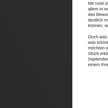
Mit rund 
allem in 
das Bewus
deutlich 
können, w
Doch was 
was könne
möchten w
Stück erk
September 
einem ihre