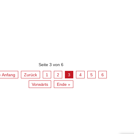
Seite 3 von 6
« Anfang
Zurück
1
2
3
4
5
6
Vorwärts
Ende »