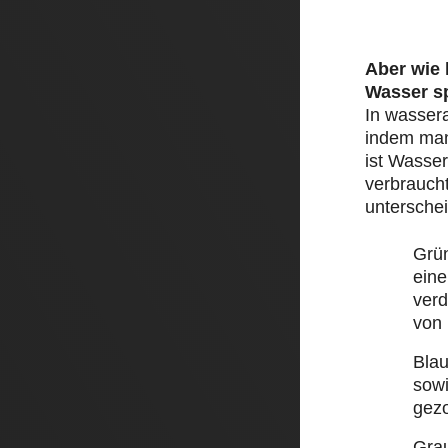
Aber wie
Wasser s
In wasser
indem man 
ist Wasser
verbraucht
unterschei
Grü
eine
ver
von
Bla
sow
gez
Gra