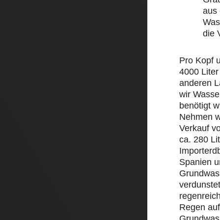
aus 
Wass
die
Pro Kopf 
4000 Liter
anderen L
wir Wasse
benötigt w
Nehmen wi
Verkauf v
ca. 280 Li
Importerd
Spanien un
Grundwass
verdunstet
regenreic
Regen auf 
Grundwass