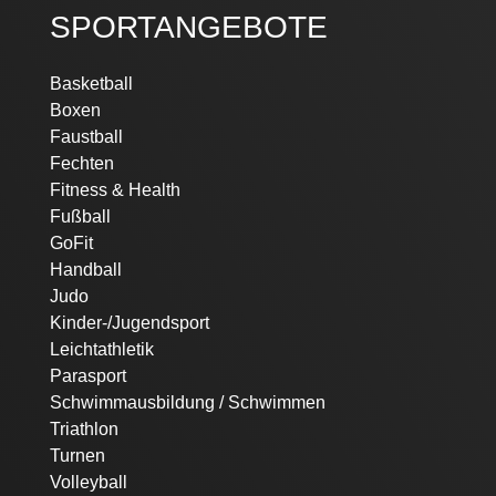
SPORTANGEBOTE
Navigation
Basketball
überspringen
Boxen
Faustball
Fechten
Fitness & Health
Fußball
GoFit
Handball
Judo
Kinder-/Jugendsport
Leichtathletik
Parasport
Schwimmausbildung / Schwimmen
Triathlon
Turnen
Volleyball