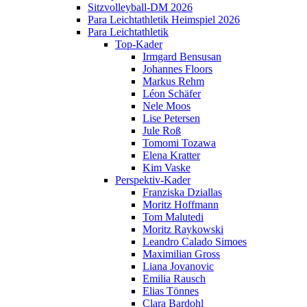
Sitzvolleyball-DM 2026
Para Leichtathletik Heimspiel 2026
Para Leichtathletik
Top-Kader
Irmgard Bensusan
Johannes Floors
Markus Rehm
Léon Schäfer
Nele Moos
Lise Petersen
Jule Roß
Tomomi Tozawa
Elena Kratter
Kim Vaske
Perspektiv-Kader
Franziska Dziallas
Moritz Hoffmann
Tom Malutedi
Moritz Raykowski
Leandro Calado Simoes
Maximilian Gross
Liana Jovanovic
Emilia Rausch
Elias Tönnes
Clara Bardohl