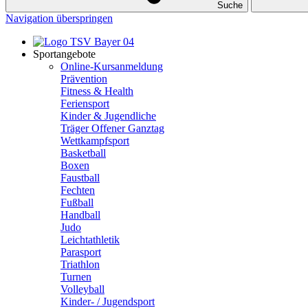
Suche
Navigation überspringen
Sportangebote
Online-Kursanmeldung
Prävention
Fitness & Health
Feriensport
Kinder & Jugendliche
Träger Offener Ganztag
Wettkampfsport
Basketball
Boxen
Faustball
Fechten
Fußball
Handball
Judo
Leichtathletik
Parasport
Triathlon
Turnen
Volleyball
Kinder- / Jugendsport