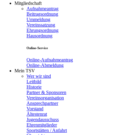
Mitgliedschaft
Aufnahmeantrag
Beitragsordnung
Ummeldung
Vereinssatzung
Ehrungsordnung
Hausordnung
Online-Service
Online-Aufnahmeantrag
Online-Abmeldung
Mein TSV
Wer wir sind
Leitbild
Historie
Partner & Sponsoren
Vereinsorganisation
Ansprechpartner
Vorstand
Ältestenrat
Jugendausschuss
Ehrenmitglieder
Sportstätten / Anfahrt