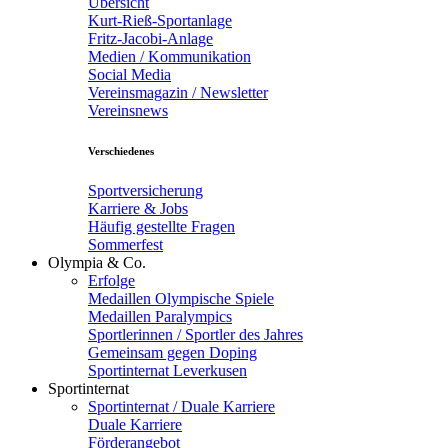
Übersicht
Kurt-Rieß-Sportanlage
Fritz-Jacobi-Anlage
Medien / Kommunikation
Social Media
Vereinsmagazin / Newsletter
Vereinsnews
Verschiedenes
Sportversicherung
Karriere & Jobs
Häufig gestellte Fragen
Sommerfest
Olympia & Co.
Erfolge
Medaillen Olympische Spiele
Medaillen Paralympics
Sportlerinnen / Sportler des Jahres
Gemeinsam gegen Doping
Sportinternat Leverkusen
Sportinternat
Sportinternat / Duale Karriere
Duale Karriere
Förderangebot