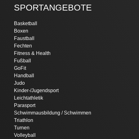
SPORTANGEBOTE
Navigation
Basketball
überspringen
Boxen
Faustball
Fechten
Fitness & Health
Fußball
GoFit
Handball
Judo
Kinder-/Jugendsport
Leichtathletik
Parasport
Schwimmausbildung / Schwimmen
Triathlon
Turnen
Volleyball