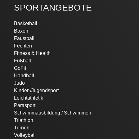
SPORTANGEBOTE
Navigation
Basketball
überspringen
Boxen
Faustball
Fechten
Fitness & Health
Fußball
GoFit
Handball
Judo
Kinder-/Jugendsport
Leichtathletik
Parasport
Schwimmausbildung / Schwimmen
Triathlon
Turnen
Volleyball