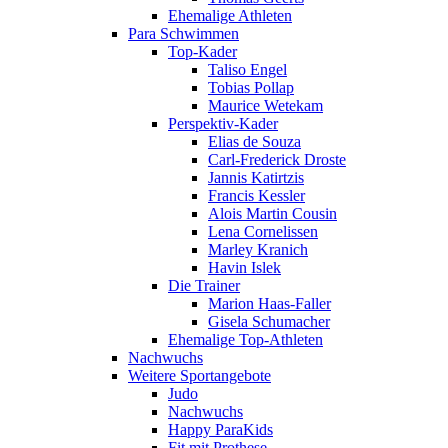
Ehemalige Athleten
Para Schwimmen
Top-Kader
Taliso Engel
Tobias Pollap
Maurice Wetekam
Perspektiv-Kader
Elias de Souza
Carl-Frederick Droste
Jannis Katirtzis
Francis Kessler
Alois Martin Cousin
Lena Cornelissen
Marley Kranich
Havin Islek
Die Trainer
Marion Haas-Faller
Gisela Schumacher
Ehemalige Top-Athleten
Nachwuchs
Weitere Sportangebote
Judo
Nachwuchs
Happy ParaKids
Fit mit Prothese