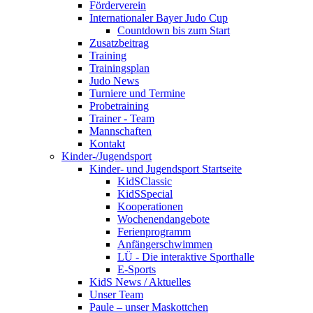
Förderverein
Internationaler Bayer Judo Cup
Countdown bis zum Start
Zusatzbeitrag
Training
Trainingsplan
Judo News
Turniere und Termine
Probetraining
Trainer - Team
Mannschaften
Kontakt
Kinder-/Jugendsport
Kinder- und Jugendsport Startseite
KidSClassic
KidSSpecial
Kooperationen
Wochenendangebote
Ferienprogramm
Anfängerschwimmen
LÜ - Die interaktive Sporthalle
E-Sports
KidS News / Aktuelles
Unser Team
Paule – unser Maskottchen