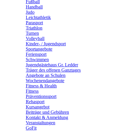
Fußball
Handball
Judo
Leichtathletik
Parasport
Triathlon
Turnen
Volleyball
Kinder- / Jugendsport
Sportangebote
Feriensport
Schwimmen
Jugendgästehaus Gr. Ledder
Träger des offenen Ganztages
Angebote an Schulen
Wochenendangebote
Fitness & Health
Fitness
Präventionssport
Rehasport
Kursangebot
Beiträge und Gebühren
Kontakt & Anmeldung
Veranstaltungen
GoFit