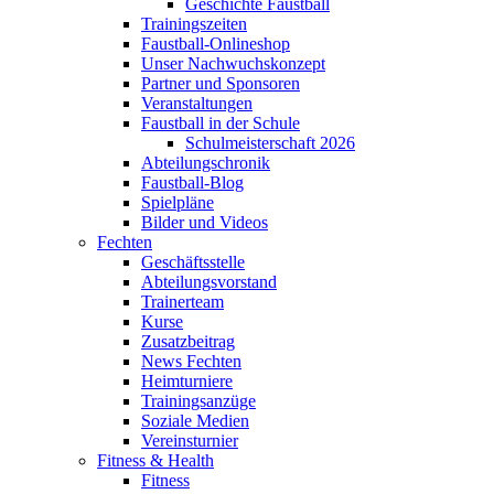
Geschichte Faustball
Trainingszeiten
Faustball-Onlineshop
Unser Nachwuchskonzept
Partner und Sponsoren
Veranstaltungen
Faustball in der Schule
Schulmeisterschaft 2026
Abteilungschronik
Faustball-Blog
Spielpläne
Bilder und Videos
Fechten
Geschäftsstelle
Abteilungsvorstand
Trainerteam
Kurse
Zusatzbeitrag
News Fechten
Heimturniere
Trainingsanzüge
Soziale Medien
Vereinsturnier
Fitness & Health
Fitness