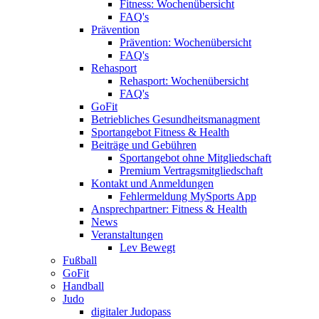
Fitness: Wochenübersicht
FAQ's
Prävention
Prävention: Wochenübersicht
FAQ's
Rehasport
Rehasport: Wochenübersicht
FAQ's
GoFit
Betriebliches Gesundheitsmanagment
Sportangebot Fitness & Health
Beiträge und Gebühren
Sportangebot ohne Mitgliedschaft
Premium Vertragsmitgliedschaft
Kontakt und Anmeldungen
Fehlermeldung MySports App
Ansprechpartner: Fitness & Health
News
Veranstaltungen
Lev Bewegt
Fußball
GoFit
Handball
Judo
digitaler Judopass