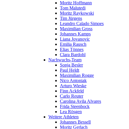
Moritz Hoffmann
Tom Malutedi
Moritz Raykowski
Tim Jürgens
Leandro Calado Simoes
Maximilian Gross
Johannes Kamps
Liana Jovanovic
Emilia Rausch
Elias Tönnes
Clara Bardohl
Nachwuchs-Team
Sonja Besler
Paul Heldt
Maximilian Rogge
Nico Antoniak
Arturo Wieske
Finn Ackfeld
Carlo Reuter
Carolina Avila Alvares
Frida Steenbock
Lea Rösgen
Weitere Athleten
Johannes Bessell
Moritz Gerlach