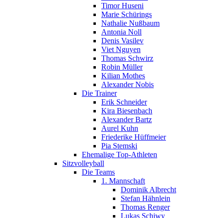
Timor Huseni
Marie Schürings
Nathalie Nußbaum
Antonia Noll
Denis Vasilev
Viet Nguyen
Thomas Schwirz
Robin Müller
Kilian Mothes
Alexander Nobis
Die Trainer
Erik Schneider
Kira Biesenbach
Alexander Bartz
Aurel Kuhn
Friederike Hüffmeier
Pia Stemski
Ehemalige Top-Athleten
Sitzvolleyball
Die Teams
1. Mannschaft
Dominik Albrecht
Stefan Hähnlein
Thomas Renger
Lukas Schiwy