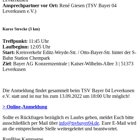
Ansprechpartner vor Ort:
René Giesen (TSV Bayer 04
Leverkusen e.V.)
Kurze Strecke (3 km)
Treffpunkt:
11:45 Uhr
Laufbeginn:
12:05 Uhr
Start:
Kreisverkehr Editz-Weyde-Str. / Otto-Bayer-Str. hinter der S-
Bahn Station Chempark
Ziel
: Bayer AG Konzernzentrale | Kaiser-Wilhelm-Allee 3 | 51373
Leverkusen
Die Anmeldung findet gesammelt beim TSV Bayer 04 Leverkusen
e.V. statt und ist nur bis zum 13.09.2022 um 18:00 Uhr möglich!
> Online-Anmeldung
Sollte es Rückfragen bezüglich es Laufes geben, meldet Euch bitte
ausschließlich per Mail über
info@tsvbayer04.de
. Eure E-Mail wird
an die entsprechende Stelle weitergeleitet und beantwortet.
RunBlue Kampagne