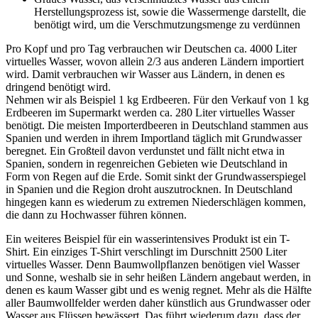
Herstellungsprozess ist, sowie die Wassermenge darstellt, die
benötigt wird, um die Verschmutzungsmenge zu verdünnen
Pro Kopf und pro Tag verbrauchen wir Deutschen ca. 4000 Liter
virtuelles Wasser, wovon allein 2/3 aus anderen Ländern importiert
wird. Damit verbrauchen wir Wasser aus Ländern, in denen es
dringend benötigt wird.
Nehmen wir als Beispiel 1 kg Erdbeeren. Für den Verkauf von 1 kg
Erdbeeren im Supermarkt werden ca. 280 Liter virtuelles Wasser
benötigt. Die meisten Importerdbeeren in Deutschland stammen aus
Spanien und werden in ihrem Importland täglich mit Grundwasser
beregnet. Ein Großteil davon verdunstet und fällt nicht etwa in
Spanien, sondern in regenreichen Gebieten wie Deutschland in
Form von Regen auf die Erde. Somit sinkt der Grundwasserspiegel
in Spanien und die Region droht auszutrocknen. In Deutschland
hingegen kann es wiederum zu extremen Niederschlägen kommen,
die dann zu Hochwasser führen können.
Ein weiteres Beispiel für ein wasserintensives Produkt ist ein T-
Shirt. Ein einziges T-Shirt verschlingt im Durschnitt 2500 Liter
virtuelles Wasser. Denn Baumwollpflanzen benötigen viel Wasser
und Sonne, weshalb sie in sehr heißen Ländern angebaut werden, in
denen es kaum Wasser gibt und es wenig regnet. Mehr als die Hälfte
aller Baumwollfelder werden daher künstlich aus Grundwasser oder
Wasser aus Flüssen bewässert. Das führt wiederum dazu, dass der