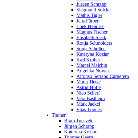
Jürgen Schrapp
Siegmund Soicke
Mathis Tigler
Jens Färber
Loek Hendrix
Magnus Fischer
Elisabeth Sieck
Ronja Schmölders
Sonja Scholten
Kateryna Koziar
Karl Kruber
Marcel Malchin
Angelika Nowak
Alfonso Serrano Carnerero
Maria Tietze
Astrid Höfte
Nico Scherf
Vera Bastheim
Mark Jaekel
Elias Tönnes
Trainer
Bram Tuesveld
Jürgen Schrapp
Kateryna Koziar
Thomas Geerts