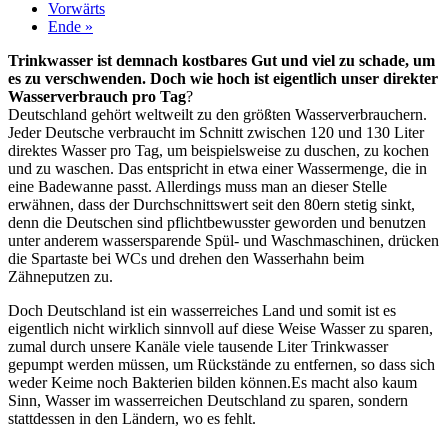
Vorwärts
Ende »
Trinkwasser ist demnach kostbares Gut und viel zu schade, um
es zu verschwenden. Doch wie hoch ist eigentlich unser direkter
Wasserverbrauch pro Tag
?
Deutschland gehört weltweilt zu den größten Wasserverbrauchern.
Jeder Deutsche verbraucht im Schnitt zwischen 120 und 130 Liter
direktes Wasser pro Tag, um beispielsweise zu duschen, zu kochen
und zu waschen. Das entspricht in etwa einer Wassermenge, die in
eine Badewanne passt. Allerdings muss man an dieser Stelle
erwähnen, dass der Durchschnittswert seit den 80ern stetig sinkt,
denn die Deutschen sind pflichtbewusster geworden und benutzen
unter anderem wassersparende Spül- und Waschmaschinen, drücken
die Spartaste bei WCs und drehen den Wasserhahn beim
Zähneputzen zu.
Doch Deutschland ist ein wasserreiches Land und somit ist es
eigentlich nicht wirklich sinnvoll auf diese Weise Wasser zu sparen,
zumal durch unsere Kanäle viele tausende Liter Trinkwasser
gepumpt werden müssen, um Rückstände zu entfernen, so dass sich
weder Keime noch Bakterien bilden können.Es macht also kaum
Sinn, Wasser im wasserreichen Deutschland zu sparen, sondern
stattdessen in den Ländern, wo es fehlt.