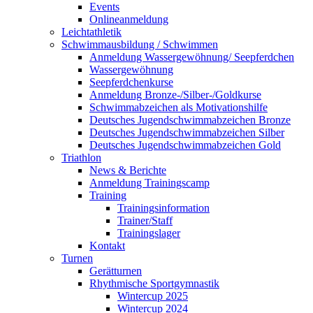
Events
Onlineanmeldung
Leichtathletik
Schwimmausbildung / Schwimmen
Anmeldung Wassergewöhnung/ Seepferdchen
Wassergewöhnung
Seepferdchenkurse
Anmeldung Bronze-/Silber-/Goldkurse
Schwimmabzeichen als Motivationshilfe
Deutsches Jugendschwimmabzeichen Bronze
Deutsches Jugendschwimmabzeichen Silber
Deutsches Jugendschwimmabzeichen Gold
Triathlon
News & Berichte
Anmeldung Trainingscamp
Training
Trainingsinformation
Trainer/Staff
Trainingslager
Kontakt
Turnen
Gerätturnen
Rhythmische Sportgymnastik
Wintercup 2025
Wintercup 2024