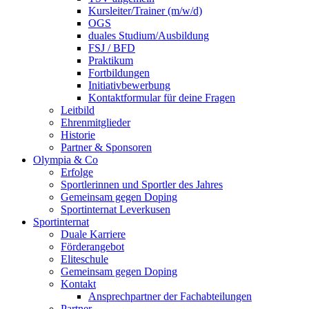
Kursleiter/Trainer (m/w/d)
OGS
duales Studium/Ausbildung
FSJ / BFD
Praktikum
Fortbildungen
Initiativbewerbung
Kontaktformular für deine Fragen
Leitbild
Ehrenmitglieder
Historie
Partner & Sponsoren
Olympia & Co
Erfolge
Sportlerinnen und Sportler des Jahres
Gemeinsam gegen Doping
Sportinternat Leverkusen
Sportinternat
Duale Karriere
Förderangebot
Eliteschule
Gemeinsam gegen Doping
Kontakt
Ansprechpartner der Fachabteilungen
Partner