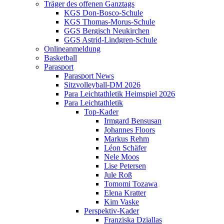
Träger des offenen Ganztags
KGS Don-Bosco-Schule
KGS Thomas-Morus-Schule
GGS Bergisch Neukirchen
GGS Astrid-Lindgren-Schule
Onlineanmeldung
Basketball
Parasport
Parasport News
Sitzvolleyball-DM 2026
Para Leichtathletik Heimspiel 2026
Para Leichtathletik
Top-Kader
Irmgard Bensusan
Johannes Floors
Markus Rehm
Léon Schäfer
Nele Moos
Lise Petersen
Jule Roß
Tomomi Tozawa
Elena Kratter
Kim Vaske
Perspektiv-Kader
Franziska Dziallas