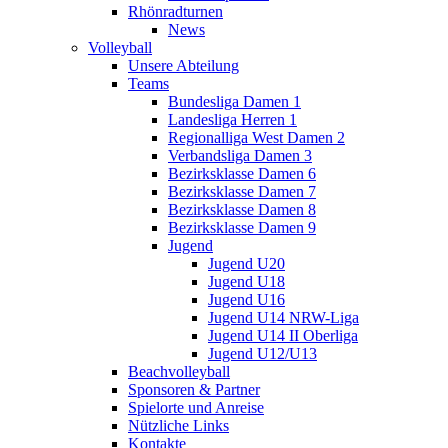
Rhönradturnen
News
Volleyball
Unsere Abteilung
Teams
Bundesliga Damen 1
Landesliga Herren 1
Regionalliga West Damen 2
Verbandsliga Damen 3
Bezirksklasse Damen 6
Bezirksklasse Damen 7
Bezirksklasse Damen 8
Bezirksklasse Damen 9
Jugend
Jugend U20
Jugend U18
Jugend U16
Jugend U14 NRW-Liga
Jugend U14 II Oberliga
Jugend U12/U13
Beachvolleyball
Sponsoren & Partner
Spielorte und Anreise
Nützliche Links
Kontakte