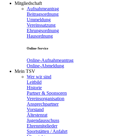
Mitgliedschaft
Aufnahmeantrag
Beitragsordnung
Ummeldung
Vereinssatzung
Ehrungsordnung
Hausordnung
Online-Service
Online-Aufnahmeantrag
Online-Abmeldung
Mein TSV
Wer wir sind
Leitbild
Historie
Partner & Sponsoren
Vereinsorganisation
Ansprechpartner
Vorstand
Ältestenrat
Jugendausschuss
Ehrenmitglieder
Sportstätten / Anfahrt