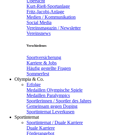
Übersicht
Kurt-Rieß-Sportanlage
Fritz-Jacobi-Anlage
Medien / Kommunikation
Social Media
Vereinsmagazin / Newsletter
Vereinsnews
Verschiedenes
Sportversicherung
Karriere & Jobs
Häufig gestellte Fragen
Sommerfest
Olympia & Co.
Erfolge
Medaillen Olympische Spiele
Medaillen Paralympics
Sportlerinnen / Sportler des Jahres
Gemeinsam gegen Doping
Sportinternat Leverkusen
Sportinternat
Sportinternat / Duale Karriere
Duale Karriere
Förderangebot