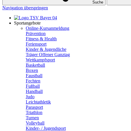
Suche
Navigation überspringen
Sportangebote
Online-Kursanmeldung
Prävention
Fitness & Health
Feriensport
Kinder & Jugendliche
Träger Offener Ganztag
Wettkampfsport
Basketball
Boxen
Faustball
Fechten
Fußball
Handball
Judo
Leichtathletik
Parasport
Triathlon
Turnen
Volleyball
Kinder- / Jugendsport