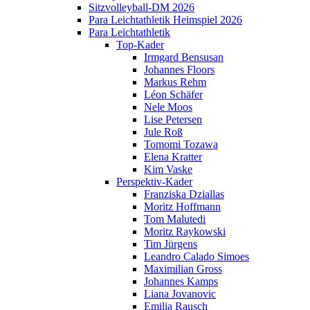
Sitzvolleyball-DM 2026
Para Leichtathletik Heimspiel 2026
Para Leichtathletik
Top-Kader
Irmgard Bensusan
Johannes Floors
Markus Rehm
Léon Schäfer
Nele Moos
Lise Petersen
Jule Roß
Tomomi Tozawa
Elena Kratter
Kim Vaske
Perspektiv-Kader
Franziska Dziallas
Moritz Hoffmann
Tom Malutedi
Moritz Raykowski
Tim Jürgens
Leandro Calado Simoes
Maximilian Gross
Johannes Kamps
Liana Jovanovic
Emilia Rausch