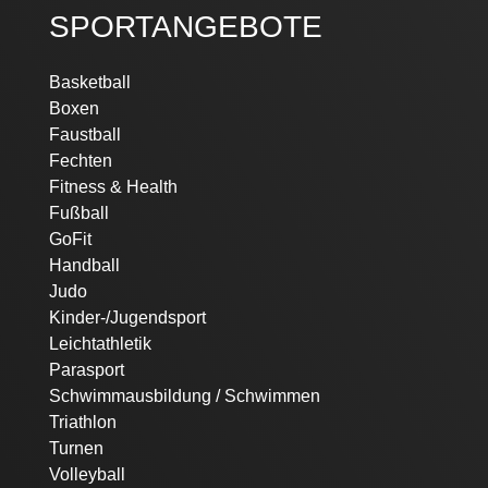
SPORTANGEBOTE
Navigation
Basketball
überspringen
Boxen
Faustball
Fechten
Fitness & Health
Fußball
GoFit
Handball
Judo
Kinder-/Jugendsport
Leichtathletik
Parasport
Schwimmausbildung / Schwimmen
Triathlon
Turnen
Volleyball