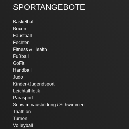
SPORTANGEBOTE
Navigation
Basketball
überspringen
Boxen
Faustball
Fechten
Fitness & Health
Fußball
GoFit
Handball
Judo
Kinder-/Jugendsport
Leichtathletik
Parasport
Schwimmausbildung / Schwimmen
Triathlon
Turnen
Volleyball