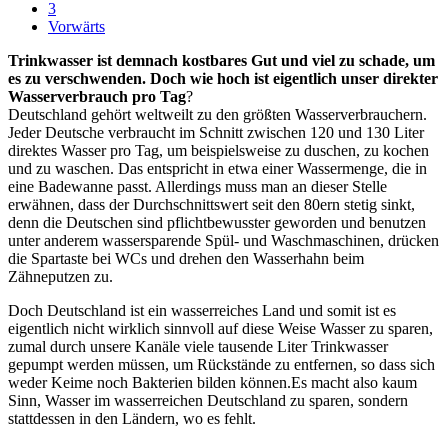
3
Vorwärts
Trinkwasser ist demnach kostbares Gut und viel zu schade, um
es zu verschwenden. Doch wie hoch ist eigentlich unser direkter
Wasserverbrauch pro Tag
?
Deutschland gehört weltweilt zu den größten Wasserverbrauchern.
Jeder Deutsche verbraucht im Schnitt zwischen 120 und 130 Liter
direktes Wasser pro Tag, um beispielsweise zu duschen, zu kochen
und zu waschen. Das entspricht in etwa einer Wassermenge, die in
eine Badewanne passt. Allerdings muss man an dieser Stelle
erwähnen, dass der Durchschnittswert seit den 80ern stetig sinkt,
denn die Deutschen sind pflichtbewusster geworden und benutzen
unter anderem wassersparende Spül- und Waschmaschinen, drücken
die Spartaste bei WCs und drehen den Wasserhahn beim
Zähneputzen zu.
Doch Deutschland ist ein wasserreiches Land und somit ist es
eigentlich nicht wirklich sinnvoll auf diese Weise Wasser zu sparen,
zumal durch unsere Kanäle viele tausende Liter Trinkwasser
gepumpt werden müssen, um Rückstände zu entfernen, so dass sich
weder Keime noch Bakterien bilden können.Es macht also kaum
Sinn, Wasser im wasserreichen Deutschland zu sparen, sondern
stattdessen in den Ländern, wo es fehlt.