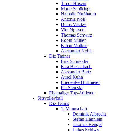
Timor Huseni
Marie Schürings
Nathalie Nußbaum
Antonia Noll
Denis Vasilev
Viet Nguyen
Thomas Schwirz
Robin Müller
Kilian Mothes
Alexander Nobis
Die Trainer
Erik Schneider
Kira Biesenbach
Alexander Bartz
Aurel Kuhn
Friederike Hüffmeier
Pia Stemski
Ehemalige Top-Athleten
Sitzvolleyball
Die Teams
1. Mannschaft
Dominik Albrecht
Stefan Hähnlein
Thomas Renger
Lukas Schiwy