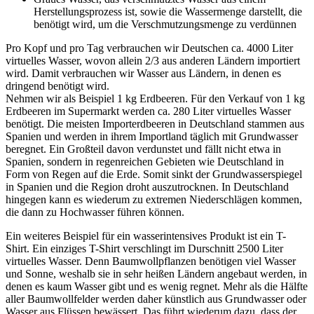
Herstellungsprozess ist, sowie die Wassermenge darstellt, die
benötigt wird, um die Verschmutzungsmenge zu verdünnen
Pro Kopf und pro Tag verbrauchen wir Deutschen ca. 4000 Liter
virtuelles Wasser, wovon allein 2/3 aus anderen Ländern importiert
wird. Damit verbrauchen wir Wasser aus Ländern, in denen es
dringend benötigt wird.
Nehmen wir als Beispiel 1 kg Erdbeeren. Für den Verkauf von 1 kg
Erdbeeren im Supermarkt werden ca. 280 Liter virtuelles Wasser
benötigt. Die meisten Importerdbeeren in Deutschland stammen aus
Spanien und werden in ihrem Importland täglich mit Grundwasser
beregnet. Ein Großteil davon verdunstet und fällt nicht etwa in
Spanien, sondern in regenreichen Gebieten wie Deutschland in
Form von Regen auf die Erde. Somit sinkt der Grundwasserspiegel
in Spanien und die Region droht auszutrocknen. In Deutschland
hingegen kann es wiederum zu extremen Niederschlägen kommen,
die dann zu Hochwasser führen können.
Ein weiteres Beispiel für ein wasserintensives Produkt ist ein T-
Shirt. Ein einziges T-Shirt verschlingt im Durschnitt 2500 Liter
virtuelles Wasser. Denn Baumwollpflanzen benötigen viel Wasser
und Sonne, weshalb sie in sehr heißen Ländern angebaut werden, in
denen es kaum Wasser gibt und es wenig regnet. Mehr als die Hälfte
aller Baumwollfelder werden daher künstlich aus Grundwasser oder
Wasser aus Flüssen bewässert. Das führt wiederum dazu, dass der