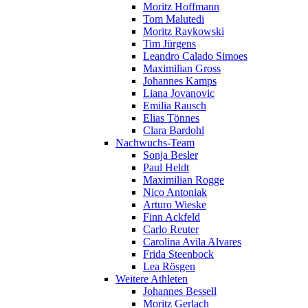
Moritz Hoffmann
Tom Malutedi
Moritz Raykowski
Tim Jürgens
Leandro Calado Simoes
Maximilian Gross
Johannes Kamps
Liana Jovanovic
Emilia Rausch
Elias Tönnes
Clara Bardohl
Nachwuchs-Team
Sonja Besler
Paul Heldt
Maximilian Rogge
Nico Antoniak
Arturo Wieske
Finn Ackfeld
Carlo Reuter
Carolina Avila Alvares
Frida Steenbock
Lea Rösgen
Weitere Athleten
Johannes Bessell
Moritz Gerlach