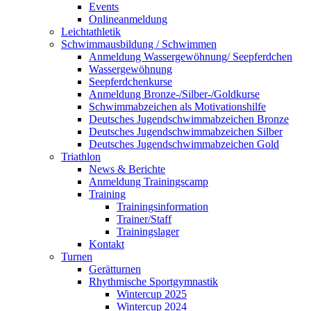
Events
Onlineanmeldung
Leichtathletik
Schwimmausbildung / Schwimmen
Anmeldung Wassergewöhnung/ Seepferdchen
Wassergewöhnung
Seepferdchenkurse
Anmeldung Bronze-/Silber-/Goldkurse
Schwimmabzeichen als Motivationshilfe
Deutsches Jugendschwimmabzeichen Bronze
Deutsches Jugendschwimmabzeichen Silber
Deutsches Jugendschwimmabzeichen Gold
Triathlon
News & Berichte
Anmeldung Trainingscamp
Training
Trainingsinformation
Trainer/Staff
Trainingslager
Kontakt
Turnen
Gerätturnen
Rhythmische Sportgymnastik
Wintercup 2025
Wintercup 2024