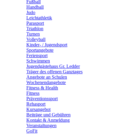
Fußball
Handball
Judo
Leichtathletik
Parasport
Triathlon
Turnen
Volleyball
Kinder- / Jugendsport
Sportangebote
Feriensport
Schwimmen
Jugendgästehaus Gr. Ledder
Träger des offenen Ganztages
Angebote an Schulen
Wochenendangebote
Fitness & Health
Fitness
Präventionssport
Rehasport
Kursangebot
Beiträge und Gebühren
Kontakt & Anmeldung
Veranstaltungen
GoFit