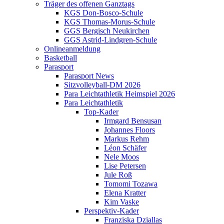
Träger des offenen Ganztags
KGS Don-Bosco-Schule
KGS Thomas-Morus-Schule
GGS Bergisch Neukirchen
GGS Astrid-Lindgren-Schule
Onlineanmeldung
Basketball
Parasport
Parasport News
Sitzvolleyball-DM 2026
Para Leichtathletik Heimspiel 2026
Para Leichtathletik
Top-Kader
Irmgard Bensusan
Johannes Floors
Markus Rehm
Léon Schäfer
Nele Moos
Lise Petersen
Jule Roß
Tomomi Tozawa
Elena Kratter
Kim Vaske
Perspektiv-Kader
Franziska Dziallas