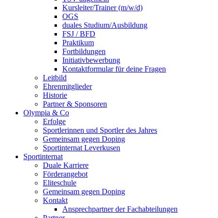
Kursleiter/Trainer (m/w/d)
OGS
duales Studium/Ausbildung
FSJ / BFD
Praktikum
Fortbildungen
Initiativbewerbung
Kontaktformular für deine Fragen
Leitbild
Ehrenmitglieder
Historie
Partner & Sponsoren
Olympia & Co
Erfolge
Sportlerinnen und Sportler des Jahres
Gemeinsam gegen Doping
Sportinternat Leverkusen
Sportinternat
Duale Karriere
Förderangebot
Eliteschule
Gemeinsam gegen Doping
Kontakt
Ansprechpartner der Fachabteilungen
Partner