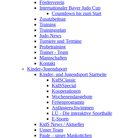
Förderverein
Internationaler Bayer Judo Cup
Countdown bis zum Start
Zusatzbeitrag
Training
Trainingsplan
Judo News
Turniere und Termine
Probetraining
Trainer - Team
Mannschaften
Kontakt
Kinder-/Jugendsport
Kinder- und Jugendsport Startseite
KidSClassic
KidSSpecial
Kooperationen
Wochenendangebote
Ferienprogramm
Anfängerschwimmen
LÜ - Die interaktive Sporthalle
E-Sports
KidS News / Aktuelles
Unser Team
Paule – unser Maskottchen