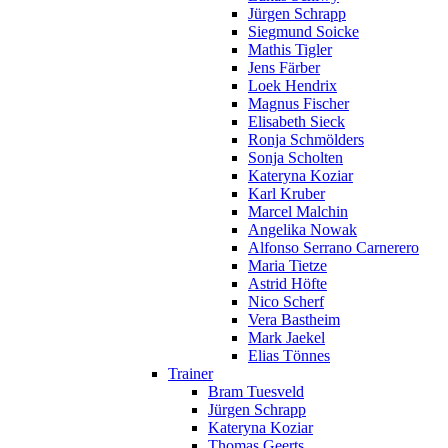
Jürgen Schrapp
Siegmund Soicke
Mathis Tigler
Jens Färber
Loek Hendrix
Magnus Fischer
Elisabeth Sieck
Ronja Schmölders
Sonja Scholten
Kateryna Koziar
Karl Kruber
Marcel Malchin
Angelika Nowak
Alfonso Serrano Carnerero
Maria Tietze
Astrid Höfte
Nico Scherf
Vera Bastheim
Mark Jaekel
Elias Tönnes
Trainer
Bram Tuesveld
Jürgen Schrapp
Kateryna Koziar
Thomas Geerts