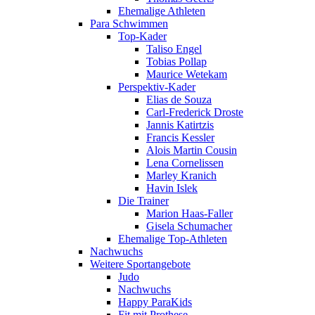
Ehemalige Athleten
Para Schwimmen
Top-Kader
Taliso Engel
Tobias Pollap
Maurice Wetekam
Perspektiv-Kader
Elias de Souza
Carl-Frederick Droste
Jannis Katirtzis
Francis Kessler
Alois Martin Cousin
Lena Cornelissen
Marley Kranich
Havin Islek
Die Trainer
Marion Haas-Faller
Gisela Schumacher
Ehemalige Top-Athleten
Nachwuchs
Weitere Sportangebote
Judo
Nachwuchs
Happy ParaKids
Fit mit Prothese