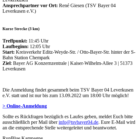
Ansprechpartner vor Ort:
René Giesen (TSV Bayer 04
Leverkusen e.V.)
Kurze Strecke (3 km)
Treffpunkt:
11:45 Uhr
Laufbeginn:
12:05 Uhr
Start:
Kreisverkehr Editz-Weyde-Str. / Otto-Bayer-Str. hinter der S-
Bahn Station Chempark
Ziel
: Bayer AG Konzernzentrale | Kaiser-Wilhelm-Allee 3 | 51373
Leverkusen
Die Anmeldung findet gesammelt beim TSV Bayer 04 Leverkusen
e.V. statt und ist nur bis zum 13.09.2022 um 18:00 Uhr möglich!
> Online-Anmeldung
Sollte es Rückfragen bezüglich es Laufes geben, meldet Euch bitte
ausschließlich per Mail über
info@tsvbayer04.de
. Eure E-Mail wird
an die entsprechende Stelle weitergeleitet und beantwortet.
RunBlue Kampagne