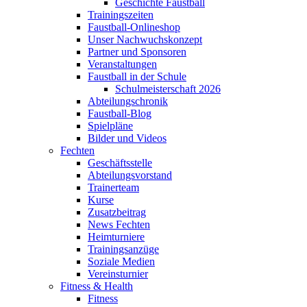
Geschichte Faustball
Trainingszeiten
Faustball-Onlineshop
Unser Nachwuchskonzept
Partner und Sponsoren
Veranstaltungen
Faustball in der Schule
Schulmeisterschaft 2026
Abteilungschronik
Faustball-Blog
Spielpläne
Bilder und Videos
Fechten
Geschäftsstelle
Abteilungsvorstand
Trainerteam
Kurse
Zusatzbeitrag
News Fechten
Heimturniere
Trainingsanzüge
Soziale Medien
Vereinsturnier
Fitness & Health
Fitness