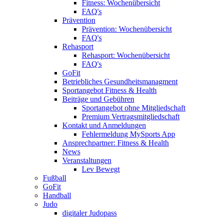
Fitness: Wochenübersicht
FAQ's
Prävention
Prävention: Wochenübersicht
FAQ's
Rehasport
Rehasport: Wochenübersicht
FAQ's
GoFit
Betriebliches Gesundheitsmanagment
Sportangebot Fitness & Health
Beiträge und Gebühren
Sportangebot ohne Mitgliedschaft
Premium Vertragsmitgliedschaft
Kontakt und Anmeldungen
Fehlermeldung MySports App
Ansprechpartner: Fitness & Health
News
Veranstaltungen
Lev Bewegt
Fußball
GoFit
Handball
Judo
digitaler Judopass