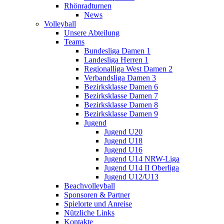
Rhönradturnen
News
Volleyball
Unsere Abteilung
Teams
Bundesliga Damen 1
Landesliga Herren 1
Regionalliga West Damen 2
Verbandsliga Damen 3
Bezirksklasse Damen 6
Bezirksklasse Damen 7
Bezirksklasse Damen 8
Bezirksklasse Damen 9
Jugend
Jugend U20
Jugend U18
Jugend U16
Jugend U14 NRW-Liga
Jugend U14 II Oberliga
Jugend U12/U13
Beachvolleyball
Sponsoren & Partner
Spielorte und Anreise
Nützliche Links
Kontakte