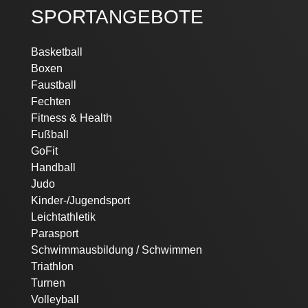
SPORTANGEBOTE
Navigation
Basketball
überspringen
Boxen
Faustball
Fechten
Fitness & Health
Fußball
GoFit
Handball
Judo
Kinder-/Jugendsport
Leichtathletik
Parasport
Schwimmausbildung / Schwimmen
Triathlon
Turnen
Volleyball