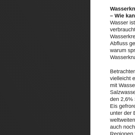
Wasserkn
– Wie kan
Wasser ist
verbrauch
Wasserkre
Abfluss ge
warum spr
Wasserkn
Betrachte
vielleicht
mit Wasser
Salzwasse
den 2,6% 
Eis gefror
unter der 
weltweite
auch noch
Regionen 