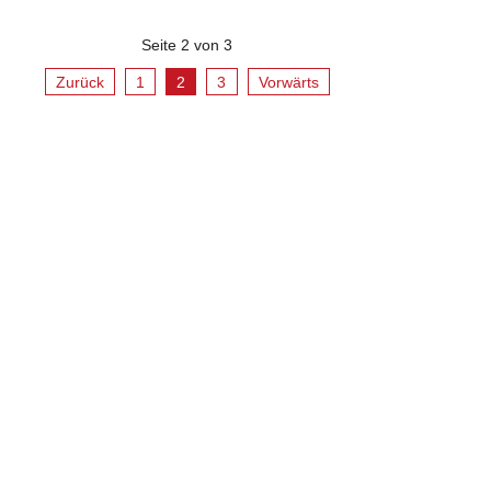
Seite 2 von 3
Zurück
1
2
3
Vorwärts