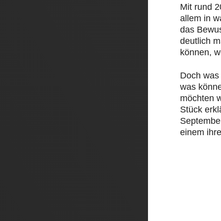
Mit rund 
allem in 
das Bewus
deutlich 
können, w
Doch was 
was könne
möchten w
Stück erk
September 
einem ihre