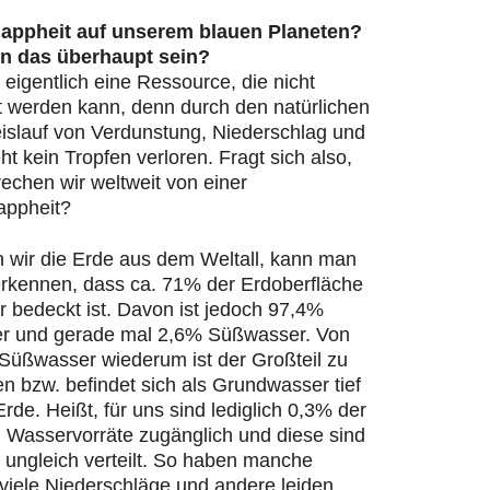
appheit auf unserem blauen Planeten?
n das überhaupt sein?
 eigentlich eine Ressource, die nicht
t werden kann, denn durch den natürlichen
islauf von Verdunstung, Niederschlag und
ht kein Tropfen verloren. Fragt sich also,
echen wir weltweit von einer
appheit?
n wir die Erde aus dem Weltall, kann man
 erkennen, dass ca. 71% der Erdoberfläche
 bedeckt ist. Davon ist jedoch 97,4%
r und gerade mal 2,6% Süßwasser. Von
Süßwasser wiederum ist der Großteil zu
en bzw. befindet sich als Grundwasser tief
Erde. Heißt, für uns sind lediglich 0,3% der
n Wasservorräte zugänglich und diese sind
 ungleich verteilt. So haben manche
viele Niederschläge und andere leiden