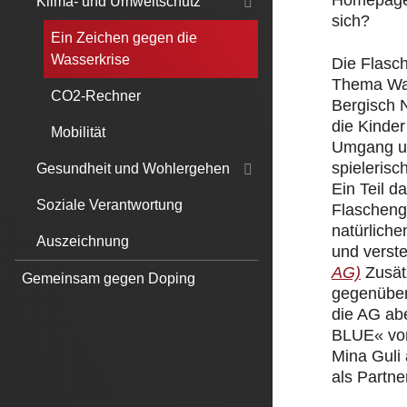
Homepage.
Klima- und Umweltschutz
sich?
Ein Zeichen gegen die
Wasserkrise
Die Flasc
Thema Was
CO2-Rechner
Bergisch 
die Kinde
Mobilität
Umgang un
spielerisc
Gesundheit und Wohlergehen
Ein Teil 
Soziale Verantwortung
Flascheng
natürliche
Auszeichnung
und verst
AG)
Zusät
Gemeinsam gegen Doping
gegenüber
die AG ab
BLUE« von
Mina Guli
als Partner