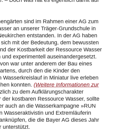
 – Doch was hat es eigentlich damit auf
hengärten sind im Rahmen einer AG zum
ser an unserer Träger-Grundschule in
Neukirchen entstanden. In der AG haben
r sich mit der Bedeutung, dem bewussten
d der Kostbarkeit der Ressource Wasser
h und experimentell auseinandergesetzt.
davon war unter anderem der Bau eines
artens, durch den die Kinder den
n Wasserkreislauf in Miniatur live erleben
ehen konnten.
(Weitere Informationen zur
zlich zu dem Aufklärungscharakter
 der kostbaren Ressource Wasser, sollte
er auch an die Wasserkampagne »RUN
 Wasseraktivistin und Extremläuferin
 anknüpfen, die die Bayer AG dieses Jahr
 unterstützt.