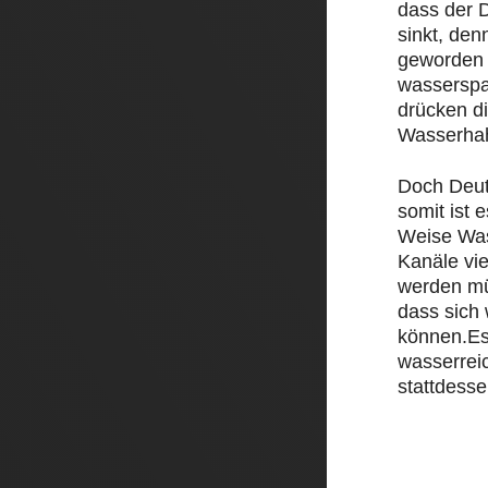
dass der D
sinkt, den
geworden 
wasserspa
drücken d
Wasserha
Doch Deut
somit ist e
Weise Was
Kanäle vi
werden mü
dass sich
können.Es
wasserrei
stattdesse