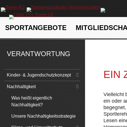
Navigation
SPORTANGEBOTE
MITGLIEDSCH
überspringen
TSV Bayer 04 Leverkusen e.V.
Verantwortung
Nachhaltigk
VERANTWORTUNG
EIN
Navigation
Kinder- & Jugendschutzkonzept
überspringen
Nachhaltigkeit
Vielleicht
Was heißt eigentlich
ein oder 
Nachhaltigkeit?
begegnet, 
Sportlere
Unsere Nachhaltigkeitsstrategie
Lesen eine