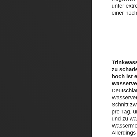
unter ext
einer noch
Trinkwass
zu schad
hoch ist 
Wasserve
Deutschlan
Wasserver
Schnitt zw
pro Tag, 
und zu was
Wassermen
Allerding