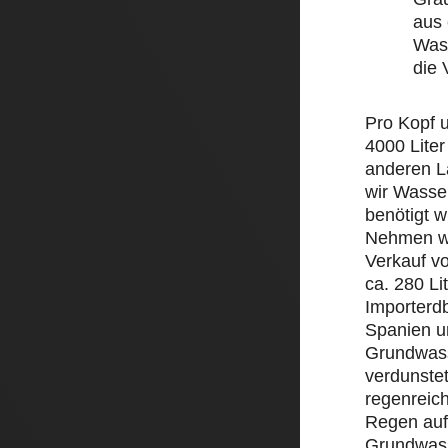
aus 
Wass
die
Pro Kopf 
4000 Liter
anderen L
wir Wasse
benötigt w
Nehmen wi
Verkauf v
ca. 280 Li
Importerd
Spanien un
Grundwass
verdunstet
regenreic
Regen auf 
Grundwass