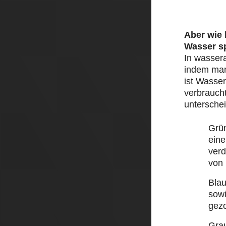
Aber wie
Wasser s
In wasser
indem man 
ist Wasser
verbraucht
unterschei
Grü
eine
ver
von
Bla
sow
gez
Gra