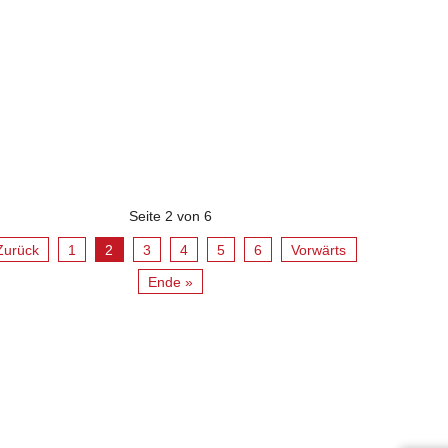
Seite 2 von 6
Zurück
1
2
3
4
5
6
Vorwärts
Ende »