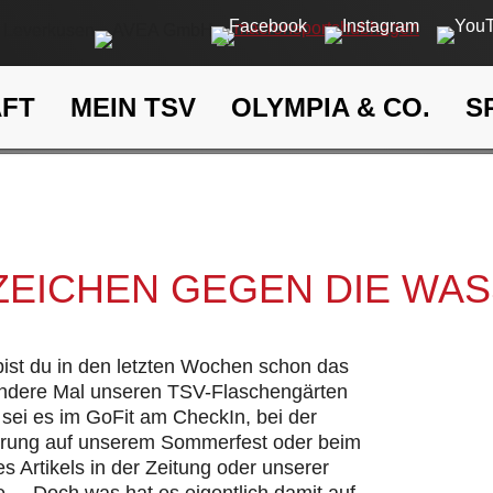
AFT
MEIN TSV
OLYMPIA & CO.
S
Ein Zeichen gegen die Wasse
eit
Klima- und Umweltschutz
 ZEICHEN GEGEN DIE WA
 bist du in den letzten Wochen schon das
andere Mal unseren TSV-Flaschengärten
sei es im GoFit am CheckIn, bei der
hrung auf unserem Sommerfest oder beim
s Artikels in der Zeitung oder unserer