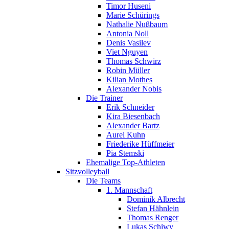
Timor Huseni
Marie Schürings
Nathalie Nußbaum
Antonia Noll
Denis Vasilev
Viet Nguyen
Thomas Schwirz
Robin Müller
Kilian Mothes
Alexander Nobis
Die Trainer
Erik Schneider
Kira Biesenbach
Alexander Bartz
Aurel Kuhn
Friederike Hüffmeier
Pia Stemski
Ehemalige Top-Athleten
Sitzvolleyball
Die Teams
1. Mannschaft
Dominik Albrecht
Stefan Hähnlein
Thomas Renger
Lukas Schiwy