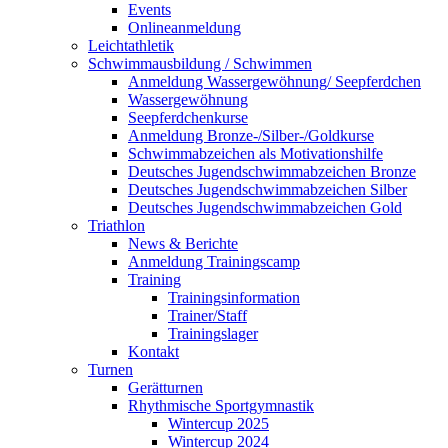
Events
Onlineanmeldung
Leichtathletik
Schwimmausbildung / Schwimmen
Anmeldung Wassergewöhnung/ Seepferdchen
Wassergewöhnung
Seepferdchenkurse
Anmeldung Bronze-/Silber-/Goldkurse
Schwimmabzeichen als Motivationshilfe
Deutsches Jugendschwimmabzeichen Bronze
Deutsches Jugendschwimmabzeichen Silber
Deutsches Jugendschwimmabzeichen Gold
Triathlon
News & Berichte
Anmeldung Trainingscamp
Training
Trainingsinformation
Trainer/Staff
Trainingslager
Kontakt
Turnen
Gerätturnen
Rhythmische Sportgymnastik
Wintercup 2025
Wintercup 2024