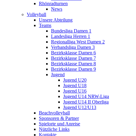
Rhönradturnen
News
Volleyball
Unsere Abteilung
Teams
Bundesliga Damen 1
Landesliga Herren 1
Regionalliga West Damen 2
Verbandsliga Damen 3
Bezirksklasse Damen 6
Bezirksklasse Damen 7
Bezirksklasse Damen 8
Bezirksklasse Damen 9
Jugend
Jugend U20
Jugend U18
Jugend U16
Jugend U14 NRW-Liga
Jugend U14 II Oberliga
Jugend U12/U13
Beachvolleyball
Sponsoren & Partner
Spielorte und Anreise
Nützliche Links
Kontakte