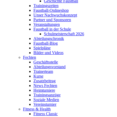
Geschichte Faustball
Trainingszeiten
Faustball-Onlineshop
Unser Nachwuchskonzept
Partner und Sponsoren
Veranstaltungen
Faustball in der Schule
Schulmeisterschaft 2026
Abteilungschronik
Faustball-Blog
Spielpläne
Bilder und Videos
Fechten
Geschäftsstelle
Abteilungsvorstand
Trainerteam
Kurse
Zusatzbeitrag
News Fechten
Heimturniere
Trainingsanzüge
Soziale Medien
Vereinsturnier
Fitness & Health
Fitness Classic