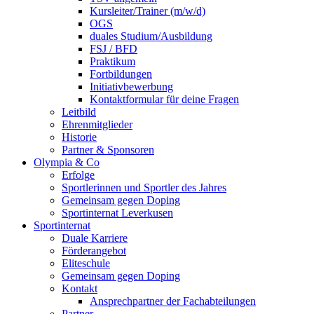
Kursleiter/Trainer (m/w/d)
OGS
duales Studium/Ausbildung
FSJ / BFD
Praktikum
Fortbildungen
Initiativbewerbung
Kontaktformular für deine Fragen
Leitbild
Ehrenmitglieder
Historie
Partner & Sponsoren
Olympia & Co
Erfolge
Sportlerinnen und Sportler des Jahres
Gemeinsam gegen Doping
Sportinternat Leverkusen
Sportinternat
Duale Karriere
Förderangebot
Eliteschule
Gemeinsam gegen Doping
Kontakt
Ansprechpartner der Fachabteilungen
Partner