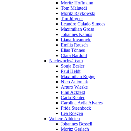
Moritz Hoffmann
Tom Malutedi
Moritz Raykowski
Tim Jürgens
Leandro Calado Simoes
Maximilian Gross
Johannes Kamps
Liana Jovanovic
Emilia Rausch
Elias Tönnes
Clara Bardohl
Nachwuchs-Team
Sonja Besler
Paul Heldt
Maximilian Rogge
Nico Antoniak
Arturo Wieske
Finn Ackfeld
Carlo Reuter
Carolina Avila Alvares
Frida Steenbock
Lea Rösgen
Weitere Athleten
Johannes Bessell
Moritz Gerlach