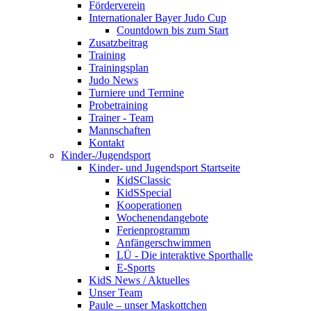
Förderverein
Internationaler Bayer Judo Cup
Countdown bis zum Start
Zusatzbeitrag
Training
Trainingsplan
Judo News
Turniere und Termine
Probetraining
Trainer - Team
Mannschaften
Kontakt
Kinder-/Jugendsport
Kinder- und Jugendsport Startseite
KidSClassic
KidSSpecial
Kooperationen
Wochenendangebote
Ferienprogramm
Anfängerschwimmen
LÜ - Die interaktive Sporthalle
E-Sports
KidS News / Aktuelles
Unser Team
Paule – unser Maskottchen