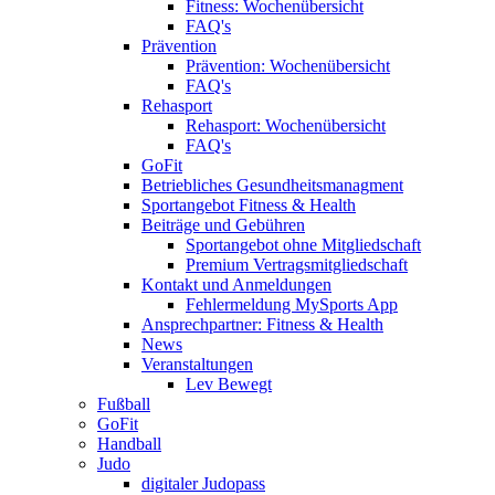
Fitness: Wochenübersicht
FAQ's
Prävention
Prävention: Wochenübersicht
FAQ's
Rehasport
Rehasport: Wochenübersicht
FAQ's
GoFit
Betriebliches Gesundheitsmanagment
Sportangebot Fitness & Health
Beiträge und Gebühren
Sportangebot ohne Mitgliedschaft
Premium Vertragsmitgliedschaft
Kontakt und Anmeldungen
Fehlermeldung MySports App
Ansprechpartner: Fitness & Health
News
Veranstaltungen
Lev Bewegt
Fußball
GoFit
Handball
Judo
digitaler Judopass