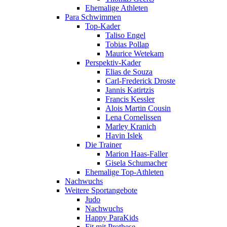
Ehemalige Athleten
Para Schwimmen
Top-Kader
Taliso Engel
Tobias Pollap
Maurice Wetekam
Perspektiv-Kader
Elias de Souza
Carl-Frederick Droste
Jannis Katirtzis
Francis Kessler
Alois Martin Cousin
Lena Cornelissen
Marley Kranich
Havin Islek
Die Trainer
Marion Haas-Faller
Gisela Schumacher
Ehemalige Top-Athleten
Nachwuchs
Weitere Sportangebote
Judo
Nachwuchs
Happy ParaKids
Fit mit Prothese