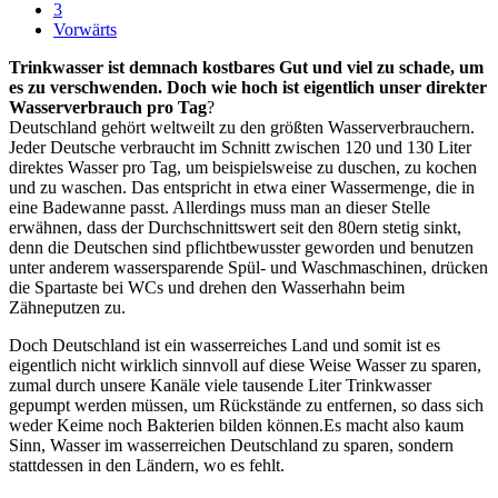
3
Vorwärts
Trinkwasser ist demnach kostbares Gut und viel zu schade, um
es zu verschwenden. Doch wie hoch ist eigentlich unser direkter
Wasserverbrauch pro Tag
?
Deutschland gehört weltweilt zu den größten Wasserverbrauchern.
Jeder Deutsche verbraucht im Schnitt zwischen 120 und 130 Liter
direktes Wasser pro Tag, um beispielsweise zu duschen, zu kochen
und zu waschen. Das entspricht in etwa einer Wassermenge, die in
eine Badewanne passt. Allerdings muss man an dieser Stelle
erwähnen, dass der Durchschnittswert seit den 80ern stetig sinkt,
denn die Deutschen sind pflichtbewusster geworden und benutzen
unter anderem wassersparende Spül- und Waschmaschinen, drücken
die Spartaste bei WCs und drehen den Wasserhahn beim
Zähneputzen zu.
Doch Deutschland ist ein wasserreiches Land und somit ist es
eigentlich nicht wirklich sinnvoll auf diese Weise Wasser zu sparen,
zumal durch unsere Kanäle viele tausende Liter Trinkwasser
gepumpt werden müssen, um Rückstände zu entfernen, so dass sich
weder Keime noch Bakterien bilden können.Es macht also kaum
Sinn, Wasser im wasserreichen Deutschland zu sparen, sondern
stattdessen in den Ländern, wo es fehlt.