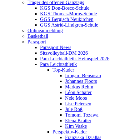
Träger des offenen Ganztags
KGS Don-Bosco-Schule
KGS Thomas-Morus-Schule
GGS Bergisch Neukirchen
GGS Astrid-Lindgren-Schule
Onlineanmeldung
Basketball
Parasport
Parasport News
Sitzvolleyball-DM 2026
Para Leichtathletik Heimspiel 2026
Para Leichtathletik
Top-Kader
Irmgard Bensusan
Johannes Floors
Markus Rehm
Léon Schäfer
Nele Moos
Lise Petersen
Jule Roß
Tomomi Tozawa
Elena Kratter
Kim Vaske
Perspektiv-Kader
Franziska Dziallas