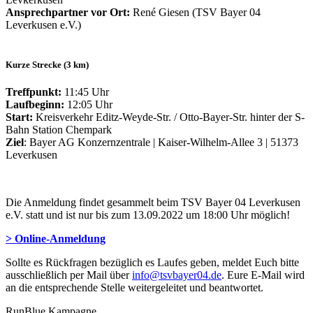
Ansprechpartner vor Ort:
René Giesen (TSV Bayer 04
Leverkusen e.V.)
Kurze Strecke (3 km)
Treffpunkt:
11:45 Uhr
Laufbeginn:
12:05 Uhr
Start:
Kreisverkehr Editz-Weyde-Str. / Otto-Bayer-Str. hinter der S-
Bahn Station Chempark
Ziel
: Bayer AG Konzernzentrale | Kaiser-Wilhelm-Allee 3 | 51373
Leverkusen
Die Anmeldung findet gesammelt beim TSV Bayer 04 Leverkusen
e.V. statt und ist nur bis zum 13.09.2022 um 18:00 Uhr möglich!
> Online-Anmeldung
Sollte es Rückfragen bezüglich es Laufes geben, meldet Euch bitte
ausschließlich per Mail über
info@tsvbayer04.de
. Eure E-Mail wird
an die entsprechende Stelle weitergeleitet und beantwortet.
RunBlue Kampagne