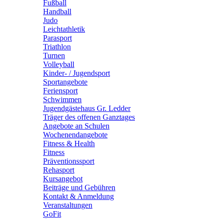
Fußball
Handball
Judo
Leichtathletik
Parasport
Triathlon
Turnen
Volleyball
Kinder- / Jugendsport
Sportangebote
Feriensport
Schwimmen
Jugendgästehaus Gr. Ledder
Träger des offenen Ganztages
Angebote an Schulen
Wochenendangebote
Fitness & Health
Fitness
Präventionssport
Rehasport
Kursangebot
Beiträge und Gebühren
Kontakt & Anmeldung
Veranstaltungen
GoFit