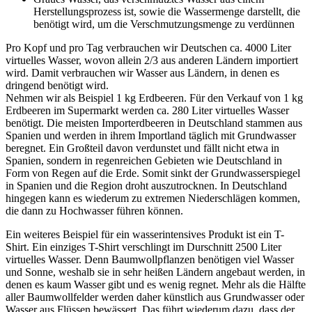
Herstellungsprozess ist, sowie die Wassermenge darstellt, die
benötigt wird, um die Verschmutzungsmenge zu verdünnen
Pro Kopf und pro Tag verbrauchen wir Deutschen ca. 4000 Liter
virtuelles Wasser, wovon allein 2/3 aus anderen Ländern importiert
wird. Damit verbrauchen wir Wasser aus Ländern, in denen es
dringend benötigt wird.
Nehmen wir als Beispiel 1 kg Erdbeeren. Für den Verkauf von 1 kg
Erdbeeren im Supermarkt werden ca. 280 Liter virtuelles Wasser
benötigt. Die meisten Importerdbeeren in Deutschland stammen aus
Spanien und werden in ihrem Importland täglich mit Grundwasser
beregnet. Ein Großteil davon verdunstet und fällt nicht etwa in
Spanien, sondern in regenreichen Gebieten wie Deutschland in
Form von Regen auf die Erde. Somit sinkt der Grundwasserspiegel
in Spanien und die Region droht auszutrocknen. In Deutschland
hingegen kann es wiederum zu extremen Niederschlägen kommen,
die dann zu Hochwasser führen können.
Ein weiteres Beispiel für ein wasserintensives Produkt ist ein T-
Shirt. Ein einziges T-Shirt verschlingt im Durschnitt 2500 Liter
virtuelles Wasser. Denn Baumwollpflanzen benötigen viel Wasser
und Sonne, weshalb sie in sehr heißen Ländern angebaut werden, in
denen es kaum Wasser gibt und es wenig regnet. Mehr als die Hälfte
aller Baumwollfelder werden daher künstlich aus Grundwasser oder
Wasser aus Flüssen bewässert. Das führt wiederum dazu, dass der