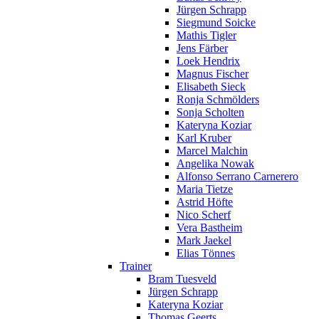
Jürgen Schrapp
Siegmund Soicke
Mathis Tigler
Jens Färber
Loek Hendrix
Magnus Fischer
Elisabeth Sieck
Ronja Schmölders
Sonja Scholten
Kateryna Koziar
Karl Kruber
Marcel Malchin
Angelika Nowak
Alfonso Serrano Carnerero
Maria Tietze
Astrid Höfte
Nico Scherf
Vera Bastheim
Mark Jaekel
Elias Tönnes
Trainer
Bram Tuesveld
Jürgen Schrapp
Kateryna Koziar
Thomas Geerts