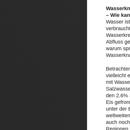
Wasserkn
– Wie kan
Wasser ist
verbrauch
Wasserkre
Abfluss ge
warum spr
Wasserkn
Betrachte
vielleicht
mit Wasser
Salzwasse
den 2,6% 
Eis gefror
unter der 
weltweite
auch noch
Regionen 