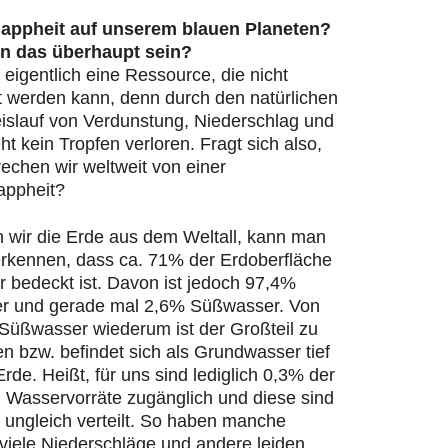
appheit auf unserem blauen Planeten?
n das überhaupt sein?
 eigentlich eine Ressource, die nicht
t werden kann, denn durch den natürlichen
islauf von Verdunstung, Niederschlag und
ht kein Tropfen verloren. Fragt sich also,
echen wir weltweit von einer
appheit?
n wir die Erde aus dem Weltall, kann man
 erkennen, dass ca. 71% der Erdoberfläche
 bedeckt ist. Davon ist jedoch 97,4%
r und gerade mal 2,6% Süßwasser. Von
Süßwasser wiederum ist der Großteil zu
en bzw. befindet sich als Grundwasser tief
Erde. Heißt, für uns sind lediglich 0,3% der
n Wasservorräte zugänglich und diese sind
 ungleich verteilt. So haben manche
viele Niederschläge und andere leiden