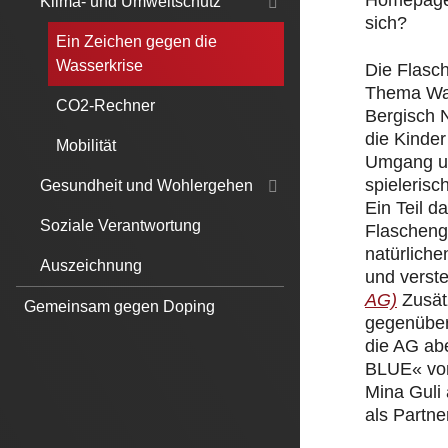
Homepage.
Klima- und Umweltschutz
sich?
Ein Zeichen gegen die
Wasserkrise
Die Flasc
Thema Was
CO2-Rechner
Bergisch 
die Kinde
Mobilität
Umgang un
spielerisc
Gesundheit und Wohlergehen
Ein Teil 
Soziale Verantwortung
Flascheng
natürliche
Auszeichnung
und verst
AG)
Zusät
Gemeinsam gegen Doping
gegenüber
die AG ab
BLUE« von
Mina Guli
als Partner