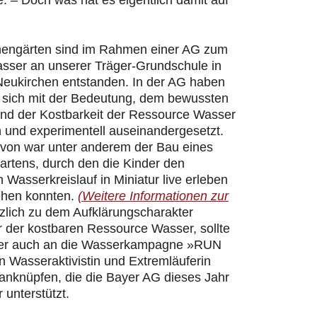
 – Doch was hat es eigentlich damit auf
hengärten sind im Rahmen einer AG zum
ser an unserer Träger-Grundschule in
Neukirchen entstanden. In der AG haben
r sich mit der Bedeutung, dem bewussten
d der Kostbarkeit der Ressource Wasser
h und experimentell auseinandergesetzt.
davon war unter anderem der Bau eines
artens, durch den die Kinder den
n Wasserkreislauf in Miniatur live erleben
ehen konnten.
(Weitere Informationen zur
zlich zu dem Aufklärungscharakter
 der kostbaren Ressource Wasser, sollte
er auch an die Wasserkampagne »RUN
 Wasseraktivistin und Extremläuferin
 anknüpfen, die die Bayer AG dieses Jahr
 unterstützt.