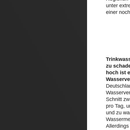
unter ext
einer noch
Trinkwass
zu schad
hoch ist 
Wasserve
Deutschlan
Wasserver
Schnitt zw
pro Tag, 
und zu was
Wassermen
Allerding