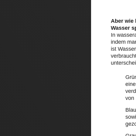
Aber wie
Wasser s
In wasser
indem man 
ist Wasser
verbraucht
unterschei
Grü
eine
ver
von
Bla
sow
gez
Gra