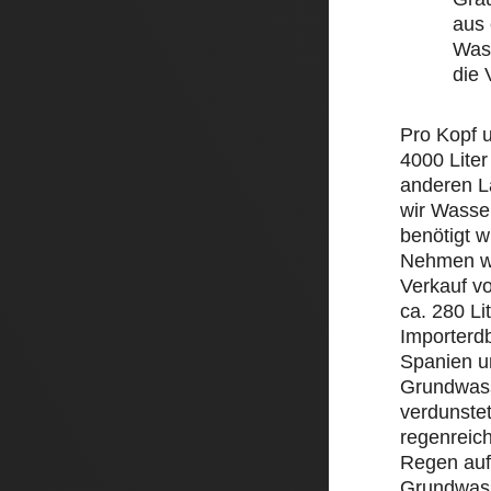
aus 
Wass
die
Pro Kopf 
4000 Liter
anderen L
wir Wasse
benötigt w
Nehmen wi
Verkauf v
ca. 280 Li
Importerd
Spanien un
Grundwass
verdunstet
regenreic
Regen auf 
Grundwass