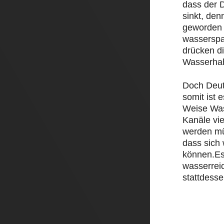
dass der D
sinkt, den
geworden 
wasserspa
drücken d
Wasserha
Doch Deut
somit ist e
Weise Was
Kanäle vi
werden mü
dass sich
können.Es
wasserrei
stattdesse