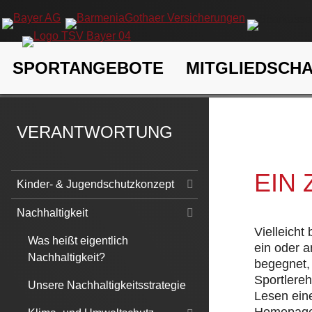
Navigation
SPORTANGEBOTE
MITGLIEDSCH
überspringen
TSV Bayer 04 Leverkusen e.V.
Verantwortung
Nachhaltigk
VERANTWORTUNG
EIN
Navigation
Kinder- & Jugendschutzkonzept
überspringen
Nachhaltigkeit
Vielleicht
Was heißt eigentlich
ein oder 
Nachhaltigkeit?
begegnet, 
Sportlere
Unsere Nachhaltigkeitsstrategie
Lesen eine