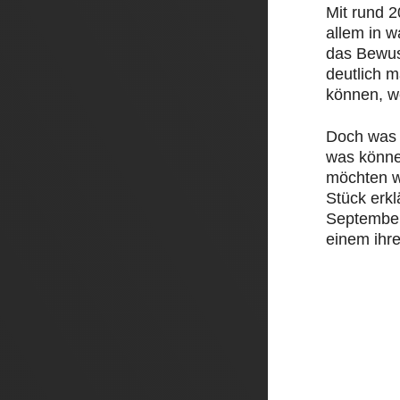
Mit rund 
allem in 
das Bewus
deutlich 
können, w
Doch was 
was könne
möchten w
Stück erk
September 
einem ihre