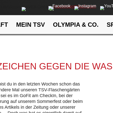
AFT
MEIN TSV
OLYMPIA & CO.
S
Ein Zeichen gegen die Wasse
eit
Klima- und Umweltschutz
 ZEICHEN GEGEN DIE WA
 bist du in den letzten Wochen schon das
andere Mal unseren TSV-Flaschengärten
sei es im GoFit am CheckIn, bei der
hrung auf unserem Sommerfest oder beim
s Artikels in der Zeitung oder unserer