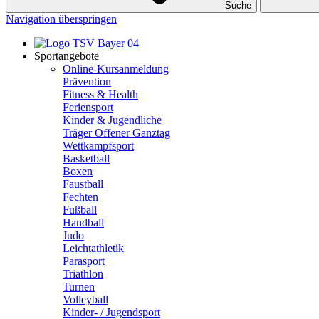
Suche
Navigation überspringen
Sportangebote
Online-Kursanmeldung
Prävention
Fitness & Health
Feriensport
Kinder & Jugendliche
Träger Offener Ganztag
Wettkampfsport
Basketball
Boxen
Faustball
Fechten
Fußball
Handball
Judo
Leichtathletik
Parasport
Triathlon
Turnen
Volleyball
Kinder- / Jugendsport