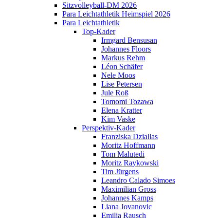
Sitzvolleyball-DM 2026
Para Leichtathletik Heimspiel 2026
Para Leichtathletik
Top-Kader
Irmgard Bensusan
Johannes Floors
Markus Rehm
Léon Schäfer
Nele Moos
Lise Petersen
Jule Roß
Tomomi Tozawa
Elena Kratter
Kim Vaske
Perspektiv-Kader
Franziska Dziallas
Moritz Hoffmann
Tom Malutedi
Moritz Raykowski
Tim Jürgens
Leandro Calado Simoes
Maximilian Gross
Johannes Kamps
Liana Jovanovic
Emilia Rausch