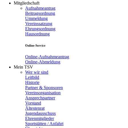
Mitgliedschaft
Aufnahmeantrag
Beitragsordnung
Ummeldung
Vereinssatzung
Ehrungsordnung
Hausordnung
Online-Service
Online-Aufnahmeantrag
Online-Abmeldung
Mein TSV
Wer wir sind
Leitbild
Historie
Partner & Sponsoren
Vereinsorganisation
Ansprechpartner
Vorstand
Ältestenrat
Jugendausschuss
Ehrenmitglieder
Sportstätten / Anfahrt