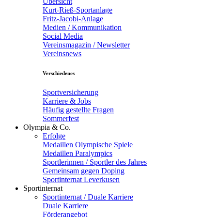
Übersicht
Kurt-Rieß-Sportanlage
Fritz-Jacobi-Anlage
Medien / Kommunikation
Social Media
Vereinsmagazin / Newsletter
Vereinsnews
Verschiedenes
Sportversicherung
Karriere & Jobs
Häufig gestellte Fragen
Sommerfest
Olympia & Co.
Erfolge
Medaillen Olympische Spiele
Medaillen Paralympics
Sportlerinnen / Sportler des Jahres
Gemeinsam gegen Doping
Sportinternat Leverkusen
Sportinternat
Sportinternat / Duale Karriere
Duale Karriere
Förderangebot