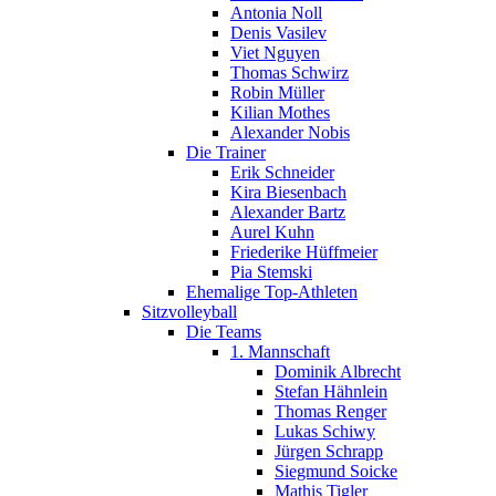
Antonia Noll
Denis Vasilev
Viet Nguyen
Thomas Schwirz
Robin Müller
Kilian Mothes
Alexander Nobis
Die Trainer
Erik Schneider
Kira Biesenbach
Alexander Bartz
Aurel Kuhn
Friederike Hüffmeier
Pia Stemski
Ehemalige Top-Athleten
Sitzvolleyball
Die Teams
1. Mannschaft
Dominik Albrecht
Stefan Hähnlein
Thomas Renger
Lukas Schiwy
Jürgen Schrapp
Siegmund Soicke
Mathis Tigler