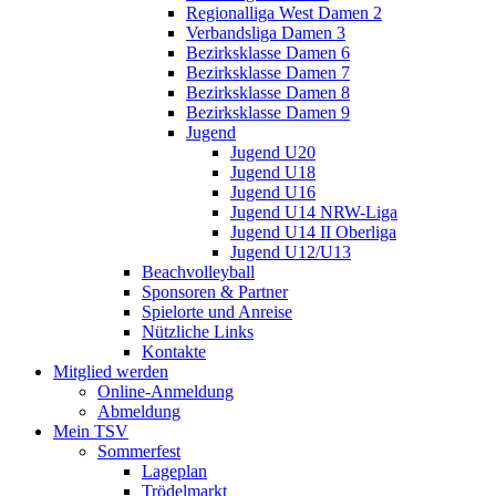
Regionalliga West Damen 2
Verbandsliga Damen 3
Bezirksklasse Damen 6
Bezirksklasse Damen 7
Bezirksklasse Damen 8
Bezirksklasse Damen 9
Jugend
Jugend U20
Jugend U18
Jugend U16
Jugend U14 NRW-Liga
Jugend U14 II Oberliga
Jugend U12/U13
Beachvolleyball
Sponsoren & Partner
Spielorte und Anreise
Nützliche Links
Kontakte
Mitglied werden
Online-Anmeldung
Abmeldung
Mein TSV
Sommerfest
Lageplan
Trödelmarkt