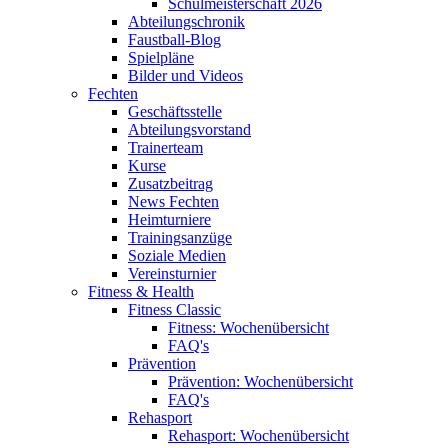
Schulmeisterschaft 2026
Abteilungschronik
Faustball-Blog
Spielpläne
Bilder und Videos
Fechten
Geschäftsstelle
Abteilungsvorstand
Trainerteam
Kurse
Zusatzbeitrag
News Fechten
Heimturniere
Trainingsanzüge
Soziale Medien
Vereinsturnier
Fitness & Health
Fitness Classic
Fitness: Wochenübersicht
FAQ's
Prävention
Prävention: Wochenübersicht
FAQ's
Rehasport
Rehasport: Wochenübersicht