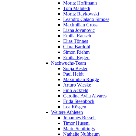
Moritz Hoffmann
Tom Malutedi
Moritz Raykowski
Leandro Calado Simoes
Maximilian Gross
Liana Jovanovic
Emilia Rausch
Elias Tönnes
Clara Bardohl
Simon Riehm
Emilia Eggert
Nachwuchs-Team
Sonja Besler
Paul Heldt
Maximilian Rogge
Arturo Wieske
Finn Ackfeld
Carolina Avila Alvares
Frida Steenbock
Lea Rösgen
Weitere Athleten
Johannes Bessell
Timor Huseni
Marie Schürings
Nathalie Nußbaum