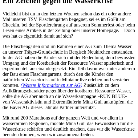
Ein Zeichen gegen die Wasserkrise
Vielleicht bist du in den letzten Wochen schon das ein oder andere
Mal unseren TSV-Flaschengärten begegnet, sei es im GoFit am
CheckIn, bei der Sportlerehrung auf unserem Sommerfest oder beim
Lesen eines Artikels in der Zeitung oder unserer Homepage. – Doch
was hat es eigentlich damit auf sich?
Die Flaschengärten sind im Rahmen einer AG zum Thema Wasser
an unserer Träger-Grundschule in Bergisch Neukirchen entstanden.
In der AG haben die Kinder sich mit der Bedeutung, dem bewussten
Umgang und der Kostbarkeit der Ressource Wasser spielerisch und
experimentell auseinandergesetzt. Ein Teil davon war unter anderem
der Bau eines Flaschengartens, durch den die Kinder den
natürlichen Wasserkreislauf in Miniatur live erleben und verstehen
konnten.
(Weitere Informationen zur AG)
Zusätzlich zu dem
Aufklärungscharakter gegenüber der kostbaren Ressource Wasser,
sollte die AG aber auch an die Wasserkampagne »RUN BLUE«
von Wasseraktivistin und Extremläuferin Mina Guli anknüpfen, die
die Bayer AG dieses Jahr als Partner unterstützt.
Mit rund 200 Marathons auf der ganzen Welt und vor allem in
wasserarmen Regionen, möchte Mina Guli das Bewusstsein für die
Wasserkrise schärfen und deutlich machen, dass wir die Wasserkrise
beenden können, wenn wir zusammenarbeiten.