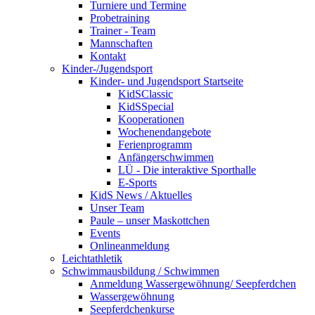
Turniere und Termine
Probetraining
Trainer - Team
Mannschaften
Kontakt
Kinder-/Jugendsport
Kinder- und Jugendsport Startseite
KidSClassic
KidSSpecial
Kooperationen
Wochenendangebote
Ferienprogramm
Anfängerschwimmen
LÜ - Die interaktive Sporthalle
E-Sports
KidS News / Aktuelles
Unser Team
Paule – unser Maskottchen
Events
Onlineanmeldung
Leichtathletik
Schwimmausbildung / Schwimmen
Anmeldung Wassergewöhnung/ Seepferdchen
Wassergewöhnung
Seepferdchenkurse