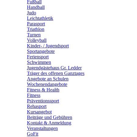
Fußball
Handball
Judo
Leichtathletik
Parasport
Triathlon
Turnen
Volleyball
Kinder- / Jugendsport
Sportangebote
Feriensport
Schwimmen
Jugendgästehaus Gr. Ledder
Träger des offenen Ganztages
Angebote an Schulen
Wochenendangebote
Fitness & Health
Fitness
Präventionssport
Rehasport
Kursangebot
Beiträge und Gebühren
Kontakt & Anmeldung
Veranstaltungen
GoFit