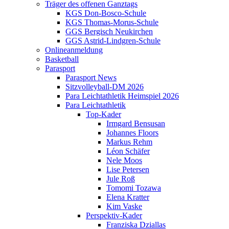
Träger des offenen Ganztags
KGS Don-Bosco-Schule
KGS Thomas-Morus-Schule
GGS Bergisch Neukirchen
GGS Astrid-Lindgren-Schule
Onlineanmeldung
Basketball
Parasport
Parasport News
Sitzvolleyball-DM 2026
Para Leichtathletik Heimspiel 2026
Para Leichtathletik
Top-Kader
Irmgard Bensusan
Johannes Floors
Markus Rehm
Léon Schäfer
Nele Moos
Lise Petersen
Jule Roß
Tomomi Tozawa
Elena Kratter
Kim Vaske
Perspektiv-Kader
Franziska Dziallas