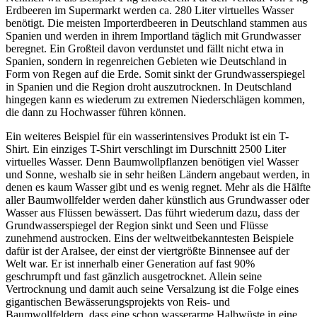
Erdbeeren im Supermarkt werden ca. 280 Liter virtuelles Wasser
benötigt. Die meisten Importerdbeeren in Deutschland stammen aus
Spanien und werden in ihrem Importland täglich mit Grundwasser
beregnet. Ein Großteil davon verdunstet und fällt nicht etwa in
Spanien, sondern in regenreichen Gebieten wie Deutschland in
Form von Regen auf die Erde. Somit sinkt der Grundwasserspiegel
in Spanien und die Region droht auszutrocknen. In Deutschland
hingegen kann es wiederum zu extremen Niederschlägen kommen,
die dann zu Hochwasser führen können.
Ein weiteres Beispiel für ein wasserintensives Produkt ist ein T-
Shirt. Ein einziges T-Shirt verschlingt im Durschnitt 2500 Liter
virtuelles Wasser. Denn Baumwollpflanzen benötigen viel Wasser
und Sonne, weshalb sie in sehr heißen Ländern angebaut werden, in
denen es kaum Wasser gibt und es wenig regnet. Mehr als die Hälfte
aller Baumwollfelder werden daher künstlich aus Grundwasser oder
Wasser aus Flüssen bewässert. Das führt wiederum dazu, dass der
Grundwasserspiegel der Region sinkt und Seen und Flüsse
zunehmend austrocken. Eins der weltweitbekanntesten Beispiele
dafür ist der Aralsee, der einst der viertgrößte Binnensee auf der
Welt war. Er ist innerhalb einer Generation auf fast 90%
geschrumpft und fast gänzlich ausgetrocknet. Allein seine
Vertrocknung und damit auch seine Versalzung ist die Folge eines
gigantischen Bewässerungsprojekts von Reis- und
Baumwollfeldern, dass eine schon wasserarme Halbwüste in eine