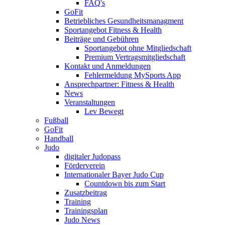
FAQ's
GoFit
Betriebliches Gesundheitsmanagment
Sportangebot Fitness & Health
Beiträge und Gebühren
Sportangebot ohne Mitgliedschaft
Premium Vertragsmitgliedschaft
Kontakt und Anmeldungen
Fehlermeldung MySports App
Ansprechpartner: Fitness & Health
News
Veranstaltungen
Lev Bewegt
Fußball
GoFit
Handball
Judo
digitaler Judopass
Förderverein
Internationaler Bayer Judo Cup
Countdown bis zum Start
Zusatzbeitrag
Training
Trainingsplan
Judo News