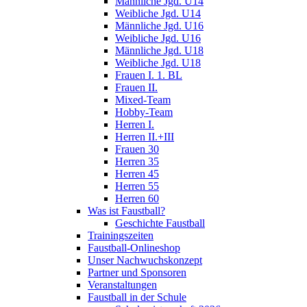
Männliche Jgd. U14
Weibliche Jgd. U14
Männliche Jgd. U16
Weibliche Jgd. U16
Männliche Jgd. U18
Weibliche Jgd. U18
Frauen I. 1. BL
Frauen II.
Mixed-Team
Hobby-Team
Herren I.
Herren II.+III
Frauen 30
Herren 35
Herren 45
Herren 55
Herren 60
Was ist Faustball?
Geschichte Faustball
Trainingszeiten
Faustball-Onlineshop
Unser Nachwuchskonzept
Partner und Sponsoren
Veranstaltungen
Faustball in der Schule