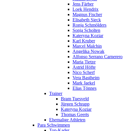
Jens Färber
Loek Hendrix
Magnus Fischer
Elisabeth Sieck
Ronja Schmölders
Sonja Scholten
Kateryna Koziar
Karl Kruber
Marcel Malchin
Angelika Nowak
Alfonso Serrano Carnerero
Maria Tietze
Astrid Höfte
Nico Scherf
Vera Bastheim
Mark Jaekel
Elias Tönnes
Trainer
Bram Tuesveld
Jürgen Schrapp
Kateryna Koziar
Thomas Geerts
Ehemalige Athleten
Para Schwimmen
Top-Kader