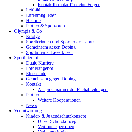
Kontaktformular für deine Fragen
Leitbild
Ehrenmitglieder
Historie
Partner & Sponsoren
Olympia & Co
Erfolge
Sportlerinnen und Sportler des Jahres
Gemeinsam gegen Doping
Sportinternat Leverkusen
Sportinternat
Duale Karriere
Förderangebot
Eliteschule
Gemeinsam gegen Doping
Kontakt
Ansprechpartner der Fachabteilungen
Partner
Weitere Kooperationen
News
Verantwortung
Kinder- & Jugendschutzkonzept
Unser Schutzkonzept
Vertrauenspersonen
Verhaltenskodex