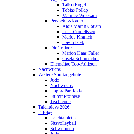
Taliso Engel
Tobias Pollap
Maurice Wetekam
Perspektiv-Kader
Alois Martin Cousin
Lena Cornelissen
Marley Kranich
Havin Islek
Die Trainer
Marion Haas-Faller
Gisela Schumacher
Ehemalige Top-Athleten
Nachwuchs
Weitere Sportangebote
Judo
Nachwuchs
Happy ParaKids
Fit mit Prothese
Tischtennis
Talentdays 2026
Erfolge
Leichtathletik
Sitzvolleyball
Schwimmen
Judo