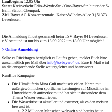
Laufbeginn:
12:05 Uhr
Start:
Kreisverkehr Editz-Weyde-Str. / Otto-Bayer-Str. hinter der S-
Bahn Station Chempark
Ziel
: Bayer AG Konzernzentrale | Kaiser-Wilhelm-Allee 3 | 51373
Leverkusen
Die Anmeldung findet gesammelt beim TSV Bayer 04 Leverkusen
e.V. statt und ist nur bis zum 13.09.2022 um 18:00 Uhr möglich!
> Online-Anmeldung
Sollte es Rückfragen bezüglich es Laufes geben, meldet Euch bitte
ausschließlich per Mail über
info@tsvbayer04.de
. Eure E-Mail wird
an die entsprechende Stelle weitergeleitet und beantwortet.
RunBlue Kampagne
Die Ultraläuferin Mina Guli macht seit vielen Jahren mit
außergewöhnlichen sportlichen Leistungen auf Missstände im
Umweltbereich aufmerksam und hat sich insbesondere dem
Thema Wasser verschrieben.
Die Wasserkrise ist aktueller und extremer, als es den meisten
bewusst ist:
2,2 Millionen Menschen weltweit sind bereits heute