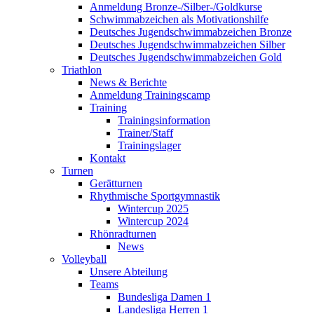
Anmeldung Bronze-/Silber-/Goldkurse
Schwimmabzeichen als Motivationshilfe
Deutsches Jugendschwimmabzeichen Bronze
Deutsches Jugendschwimmabzeichen Silber
Deutsches Jugendschwimmabzeichen Gold
Triathlon
News & Berichte
Anmeldung Trainingscamp
Training
Trainingsinformation
Trainer/Staff
Trainingslager
Kontakt
Turnen
Gerätturnen
Rhythmische Sportgymnastik
Wintercup 2025
Wintercup 2024
Rhönradturnen
News
Volleyball
Unsere Abteilung
Teams
Bundesliga Damen 1
Landesliga Herren 1