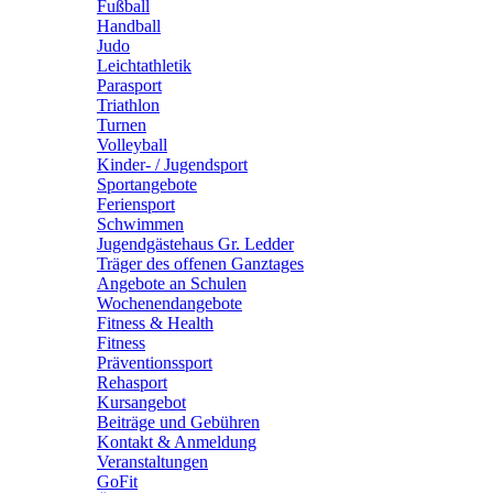
Fußball
Handball
Judo
Leichtathletik
Parasport
Triathlon
Turnen
Volleyball
Kinder- / Jugendsport
Sportangebote
Feriensport
Schwimmen
Jugendgästehaus Gr. Ledder
Träger des offenen Ganztages
Angebote an Schulen
Wochenendangebote
Fitness & Health
Fitness
Präventionssport
Rehasport
Kursangebot
Beiträge und Gebühren
Kontakt & Anmeldung
Veranstaltungen
GoFit