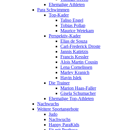
Ehemalige Athleten
Para Schwimmen
Top-Kader
Taliso Engel
Tobias Pollap
Maurice Wetekam
Perspektiv-Kader
Elias de Souza
Carl-Frederick Droste
Jannis Katirtzis
Francis Kessler
Alois Martin Cousin
Lena Cornelissen
Marley Kranich
Havin Islek
Die Trainer
Marion Haas-Faller
Gisela Schumacher
Ehemalige Top-Athleten
Nachwuchs
Weitere Sportangebote
Judo
Nachwuchs
Happy ParaKids
Fit mit Prothese