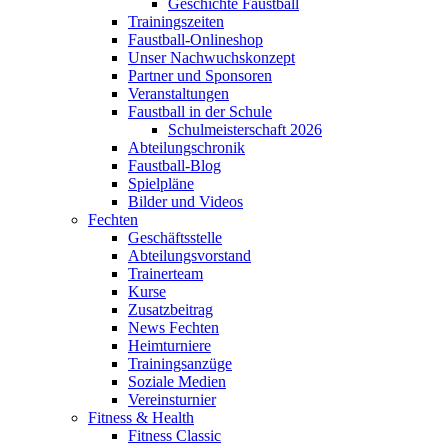
Geschichte Faustball
Trainingszeiten
Faustball-Onlineshop
Unser Nachwuchskonzept
Partner und Sponsoren
Veranstaltungen
Faustball in der Schule
Schulmeisterschaft 2026
Abteilungschronik
Faustball-Blog
Spielpläne
Bilder und Videos
Fechten
Geschäftsstelle
Abteilungsvorstand
Trainerteam
Kurse
Zusatzbeitrag
News Fechten
Heimturniere
Trainingsanzüge
Soziale Medien
Vereinsturnier
Fitness & Health
Fitness Classic