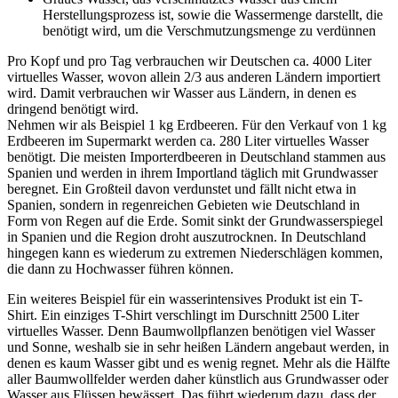
Herstellungsprozess ist, sowie die Wassermenge darstellt, die
benötigt wird, um die Verschmutzungsmenge zu verdünnen
Pro Kopf und pro Tag verbrauchen wir Deutschen ca. 4000 Liter
virtuelles Wasser, wovon allein 2/3 aus anderen Ländern importiert
wird. Damit verbrauchen wir Wasser aus Ländern, in denen es
dringend benötigt wird.
Nehmen wir als Beispiel 1 kg Erdbeeren. Für den Verkauf von 1 kg
Erdbeeren im Supermarkt werden ca. 280 Liter virtuelles Wasser
benötigt. Die meisten Importerdbeeren in Deutschland stammen aus
Spanien und werden in ihrem Importland täglich mit Grundwasser
beregnet. Ein Großteil davon verdunstet und fällt nicht etwa in
Spanien, sondern in regenreichen Gebieten wie Deutschland in
Form von Regen auf die Erde. Somit sinkt der Grundwasserspiegel
in Spanien und die Region droht auszutrocknen. In Deutschland
hingegen kann es wiederum zu extremen Niederschlägen kommen,
die dann zu Hochwasser führen können.
Ein weiteres Beispiel für ein wasserintensives Produkt ist ein T-
Shirt. Ein einziges T-Shirt verschlingt im Durschnitt 2500 Liter
virtuelles Wasser. Denn Baumwollpflanzen benötigen viel Wasser
und Sonne, weshalb sie in sehr heißen Ländern angebaut werden, in
denen es kaum Wasser gibt und es wenig regnet. Mehr als die Hälfte
aller Baumwollfelder werden daher künstlich aus Grundwasser oder
Wasser aus Flüssen bewässert. Das führt wiederum dazu, dass der