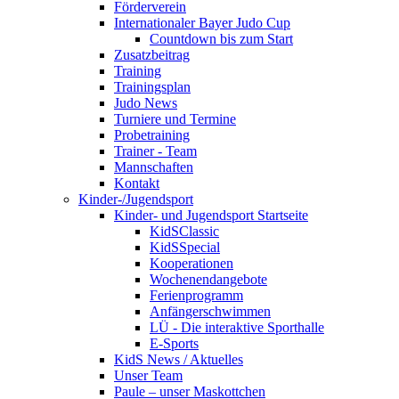
Förderverein
Internationaler Bayer Judo Cup
Countdown bis zum Start
Zusatzbeitrag
Training
Trainingsplan
Judo News
Turniere und Termine
Probetraining
Trainer - Team
Mannschaften
Kontakt
Kinder-/Jugendsport
Kinder- und Jugendsport Startseite
KidSClassic
KidSSpecial
Kooperationen
Wochenendangebote
Ferienprogramm
Anfängerschwimmen
LÜ - Die interaktive Sporthalle
E-Sports
KidS News / Aktuelles
Unser Team
Paule – unser Maskottchen