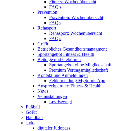
Fitness: Wochenübersicht
FAQ's
Prävention
Prävention: Wochenübersicht
FAQ's
Rehasport
Rehasport: Wochenübersicht
FAQ's
GoFit
Betriebliches Gesundheitsmanagment
Sportangebot Fitness & Health
Beiträge und Gebühren
Sportangebot ohne Mitgliedschaft
Premium Vertragsmitgliedschaft
Kontakt und Anmeldungen
Fehlermeldung MySports App
Ansprechpartner: Fitness & Health
News
Veranstaltungen
Lev Bewegt
Fußball
GoFit
Handball
Judo
digitaler Judopass