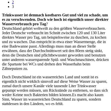
2
3
Trinkwasser ist demnach kostbares Gut und viel zu schade, um
es zu verschwenden. Doch wie hoch ist eigentlich unser direkter
Wasserverbrauch pro Tag
?
Deutschland gehört weltweilt zu den größten Wasserverbrauchern.
Jeder Deutsche verbraucht im Schnitt zwischen 120 und 130 Liter
direktes Wasser pro Tag, um beispielsweise zu duschen, zu kochen
und zu waschen. Das entspricht in etwa einer Wassermenge, die in
eine Badewanne passt. Allerdings muss man an dieser Stelle
erwähnen, dass der Durchschnittswert seit den 80ern stetig sinkt,
denn die Deutschen sind pflichtbewusster geworden und benutzen
unter anderem wassersparende Spül- und Waschmaschinen, drücken
die Spartaste bei WCs und drehen den Wasserhahn beim
Zähneputzen zu.
Doch Deutschland ist ein wasserreiches Land und somit ist es
eigentlich nicht wirklich sinnvoll auf diese Weise Wasser zu sparen,
zumal durch unsere Kanäle viele tausende Liter Trinkwasser
gepumpt werden müssen, um Rückstände zu entfernen, so dass sich
weder Keime noch Bakterien bilden können.Es macht also kaum
Sinn, Wasser im wasserreichen Deutschland zu sparen, sondern
stattdessen in den Ländern, wo es fehlt.