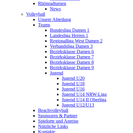
Rhönradturnen
News
Volleyball
Unsere Abteilung
Teams
Bundesliga Damen 1
Landesliga Herren 1
Regionalliga West Damen 2
Verbandsliga Damen 3
Bezirksklasse Damen 6
Bezirksklasse Damen 7
Bezirksklasse Damen 8
Bezirksklasse Damen 9
Jugend
Jugend U20
Jugend U18
Jugend U16
Jugend U14 NRW-Liga
Jugend U14 II Oberliga
Jugend U12/U13
Beachvolleyball
Sponsoren & Partner
Spielorte und Anreise
Nützliche Links
Kontakte