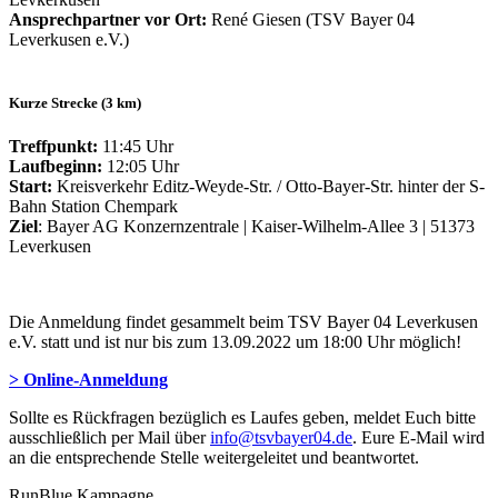
Ansprechpartner vor Ort:
René Giesen (TSV Bayer 04
Leverkusen e.V.)
Kurze Strecke (3 km)
Treffpunkt:
11:45 Uhr
Laufbeginn:
12:05 Uhr
Start:
Kreisverkehr Editz-Weyde-Str. / Otto-Bayer-Str. hinter der S-
Bahn Station Chempark
Ziel
: Bayer AG Konzernzentrale | Kaiser-Wilhelm-Allee 3 | 51373
Leverkusen
Die Anmeldung findet gesammelt beim TSV Bayer 04 Leverkusen
e.V. statt und ist nur bis zum 13.09.2022 um 18:00 Uhr möglich!
> Online-Anmeldung
Sollte es Rückfragen bezüglich es Laufes geben, meldet Euch bitte
ausschließlich per Mail über
info@tsvbayer04.de
. Eure E-Mail wird
an die entsprechende Stelle weitergeleitet und beantwortet.
RunBlue Kampagne