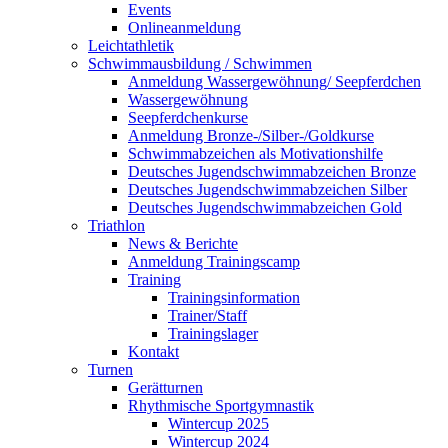
Events
Onlineanmeldung
Leichtathletik
Schwimmausbildung / Schwimmen
Anmeldung Wassergewöhnung/ Seepferdchen
Wassergewöhnung
Seepferdchenkurse
Anmeldung Bronze-/Silber-/Goldkurse
Schwimmabzeichen als Motivationshilfe
Deutsches Jugendschwimmabzeichen Bronze
Deutsches Jugendschwimmabzeichen Silber
Deutsches Jugendschwimmabzeichen Gold
Triathlon
News & Berichte
Anmeldung Trainingscamp
Training
Trainingsinformation
Trainer/Staff
Trainingslager
Kontakt
Turnen
Gerätturnen
Rhythmische Sportgymnastik
Wintercup 2025
Wintercup 2024