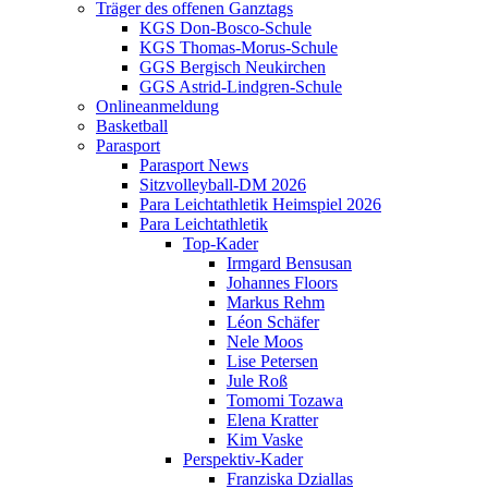
Träger des offenen Ganztags
KGS Don-Bosco-Schule
KGS Thomas-Morus-Schule
GGS Bergisch Neukirchen
GGS Astrid-Lindgren-Schule
Onlineanmeldung
Basketball
Parasport
Parasport News
Sitzvolleyball-DM 2026
Para Leichtathletik Heimspiel 2026
Para Leichtathletik
Top-Kader
Irmgard Bensusan
Johannes Floors
Markus Rehm
Léon Schäfer
Nele Moos
Lise Petersen
Jule Roß
Tomomi Tozawa
Elena Kratter
Kim Vaske
Perspektiv-Kader
Franziska Dziallas