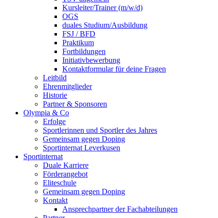
Kursleiter/Trainer (m/w/d)
OGS
duales Studium/Ausbildung
FSJ / BFD
Praktikum
Fortbildungen
Initiativbewerbung
Kontaktformular für deine Fragen
Leitbild
Ehrenmitglieder
Historie
Partner & Sponsoren
Olympia & Co
Erfolge
Sportlerinnen und Sportler des Jahres
Gemeinsam gegen Doping
Sportinternat Leverkusen
Sportinternat
Duale Karriere
Förderangebot
Eliteschule
Gemeinsam gegen Doping
Kontakt
Ansprechpartner der Fachabteilungen
Partner