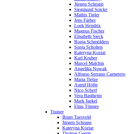
Jürgen Schrapp
Siegmund Soicke
Mathis Tigler
Jens Färber
Loek Hendrix
Magnus Fischer
Elisabeth Sieck
Ronja Schmölders
Sonja Scholten
Kateryna Koziar
Karl Kruber
Marcel Malchin
Angelika Nowak
Alfonso Serrano Carnerero
Maria Tietze
Astrid Höfte
Nico Scherf
Vera Bastheim
Mark Jaekel
Elias Tönnes
Trainer
Bram Tuesveld
Jürgen Schrapp
Kateryna Koziar
Thomas Geerts