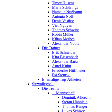
Timor Huseni
Marie Schürings
Nathalie Nußbaum
Antonia Noll
Denis Vasilev
Viet Nguyen
Thomas Schwirz
Robin Müller
Kilian Mothes
Alexander Nobis
Die Trainer
Erik Schneider
Kira Biesenbach
Alexander Bartz
Aurel Kuhn
Friederike Hüffmeier
Pia Stemski
Ehemalige Top-Athleten
Sitzvolleyball
Die Teams
1. Mannschaft
Dominik Albrecht
Stefan Hähnlein
Thomas Renger
Lukas Schiwy