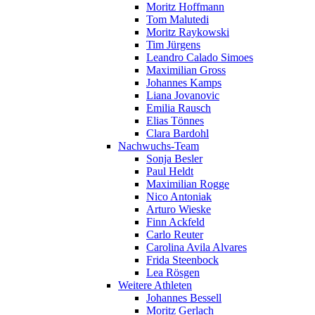
Moritz Hoffmann
Tom Malutedi
Moritz Raykowski
Tim Jürgens
Leandro Calado Simoes
Maximilian Gross
Johannes Kamps
Liana Jovanovic
Emilia Rausch
Elias Tönnes
Clara Bardohl
Nachwuchs-Team
Sonja Besler
Paul Heldt
Maximilian Rogge
Nico Antoniak
Arturo Wieske
Finn Ackfeld
Carlo Reuter
Carolina Avila Alvares
Frida Steenbock
Lea Rösgen
Weitere Athleten
Johannes Bessell
Moritz Gerlach