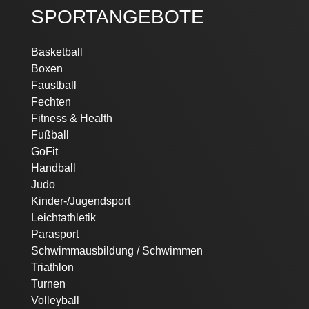
SPORTANGEBOTE
Navigation
Basketball
überspringen
Boxen
Faustball
Fechten
Fitness & Health
Fußball
GoFit
Handball
Judo
Kinder-/Jugendsport
Leichtathletik
Parasport
Schwimmausbildung / Schwimmen
Triathlon
Turnen
Volleyball