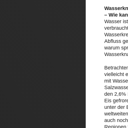
Wasserkn
– Wie kan
Wasser ist
verbrauch
Wasserkre
Abfluss ge
warum spr
Wasserkn
Betrachte
vielleicht
mit Wasser
Salzwasse
den 2,6% 
Eis gefror
unter der 
weltweite
auch noch
Regionen 