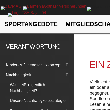
Navigation
SPORTANGEBOTE
MITGLIEDSCH
überspringen
TSV Bayer 04 Leverkusen e.V.
Verantwortung
Nachhaltigk
VERANTWORTUNG
EIN
Navigation
Kinder- & Jugendschutzkonzept
überspringen
Nachhaltigkeit
Vielleicht
Was heißt eigentlich
ein oder 
Nachhaltigkeit?
begegnet, 
Sportlere
Unsere Nachhaltigkeitsstrategie
Lesen eine