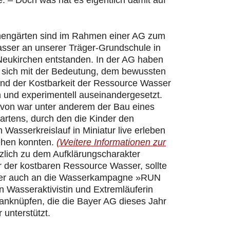
 – Doch was hat es eigentlich damit auf
hengärten sind im Rahmen einer AG zum
ser an unserer Träger-Grundschule in
Neukirchen entstanden. In der AG haben
r sich mit der Bedeutung, dem bewussten
d der Kostbarkeit der Ressource Wasser
h und experimentell auseinandergesetzt.
davon war unter anderem der Bau eines
artens, durch den die Kinder den
n Wasserkreislauf in Miniatur live erleben
ehen konnten.
(Weitere Informationen zur
zlich zu dem Aufklärungscharakter
 der kostbaren Ressource Wasser, sollte
er auch an die Wasserkampagne »RUN
 Wasseraktivistin und Extremläuferin
 anknüpfen, die die Bayer AG dieses Jahr
 unterstützt.