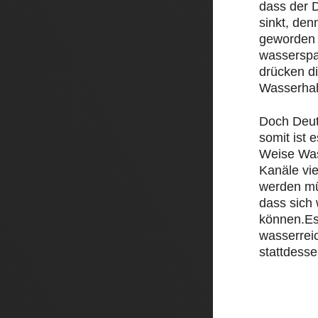
dass der D
sinkt, den
geworden 
wasserspa
drücken d
Wasserha
Doch Deut
somit ist e
Weise Was
Kanäle vi
werden mü
dass sich
können.Es
wasserrei
stattdesse