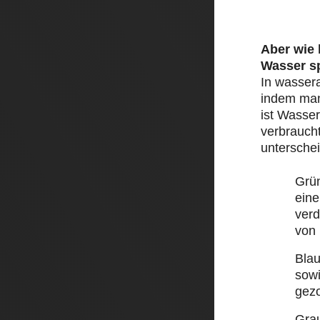
Aber wie
Wasser s
In wasser
indem man 
ist Wasser
verbraucht
unterschei
Grü
eine
ver
von
Bla
sow
gez
Gra