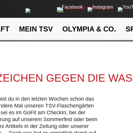
AFT
MEIN TSV
OLYMPIA & CO.
S
Ein Zeichen gegen die Wasse
eit
Klima- und Umweltschutz
 ZEICHEN GEGEN DIE WA
 bist du in den letzten Wochen schon das
andere Mal unseren TSV-Flaschengärten
sei es im GoFit am CheckIn, bei der
hrung auf unserem Sommerfest oder beim
s Artikels in der Zeitung oder unserer