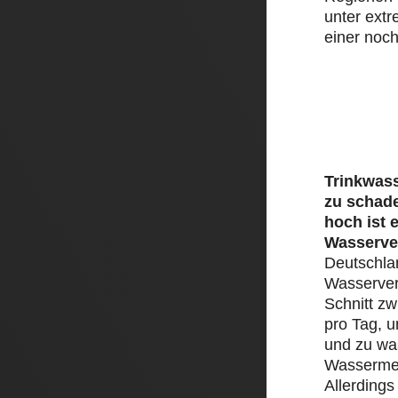
unter ext
einer noch
Trinkwass
zu schad
hoch ist 
Wasserve
Deutschlan
Wasserver
Schnitt zw
pro Tag, 
und zu was
Wassermen
Allerding