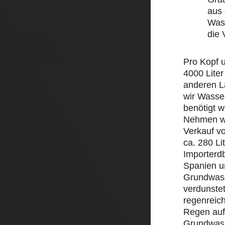
aus 
Wass
die
Pro Kopf 
4000 Liter
anderen L
wir Wasse
benötigt w
Nehmen wi
Verkauf v
ca. 280 Li
Importerd
Spanien un
Grundwass
verdunstet
regenreic
Regen auf 
Grundwass