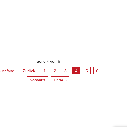
Seite 4 von 6
« Anfang
Zurück
1
2
3
4
5
6
Vorwärts
Ende »