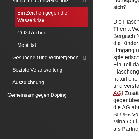
Homepage.
Klima- und Umweltschutz
sich?
Ein Zeichen gegen die
Wasserkrise
Die Flasc
Thema Was
CO2-Rechner
Bergisch 
die Kinde
Mobilität
Umgang un
spielerisc
Gesundheit und Wohlergehen
Ein Teil 
Soziale Verantwortung
Flascheng
natürliche
Auszeichnung
und verst
AG)
Zusät
Gemeinsam gegen Doping
gegenüber
die AG ab
BLUE« von
Mina Guli
als Partner