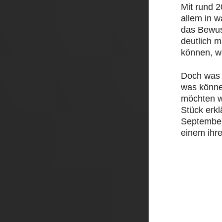
Mit rund 
allem in 
das Bewus
deutlich 
können, w
Doch was 
was könne
möchten w
Stück erk
September 
einem ihre