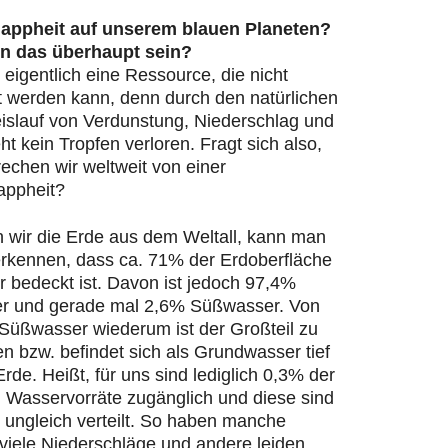
appheit auf unserem blauen Planeten?
n das überhaupt sein?
 eigentlich eine Ressource, die nicht
t werden kann, denn durch den natürlichen
islauf von Verdunstung, Niederschlag und
ht kein Tropfen verloren. Fragt sich also,
echen wir weltweit von einer
appheit?
n wir die Erde aus dem Weltall, kann man
 erkennen, dass ca. 71% der Erdoberfläche
 bedeckt ist. Davon ist jedoch 97,4%
r und gerade mal 2,6% Süßwasser. Von
Süßwasser wiederum ist der Großteil zu
en bzw. befindet sich als Grundwasser tief
Erde. Heißt, für uns sind lediglich 0,3% der
n Wasservorräte zugänglich und diese sind
 ungleich verteilt. So haben manche
viele Niederschläge und andere leiden