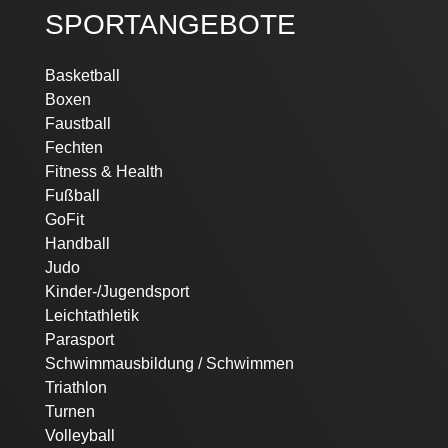
SPORTANGEBOTE
Navigation
Basketball
überspringen
Boxen
Faustball
Fechten
Fitness & Health
Fußball
GoFit
Handball
Judo
Kinder-/Jugendsport
Leichtathletik
Parasport
Schwimmausbildung / Schwimmen
Triathlon
Turnen
Volleyball