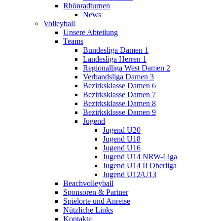
Rhönradturnen
News
Volleyball
Unsere Abteilung
Teams
Bundesliga Damen 1
Landesliga Herren 1
Regionalliga West Damen 2
Verbandsliga Damen 3
Bezirksklasse Damen 6
Bezirksklasse Damen 7
Bezirksklasse Damen 8
Bezirksklasse Damen 9
Jugend
Jugend U20
Jugend U18
Jugend U16
Jugend U14 NRW-Liga
Jugend U14 II Oberliga
Jugend U12/U13
Beachvolleyball
Sponsoren & Partner
Spielorte und Anreise
Nützliche Links
Kontakte