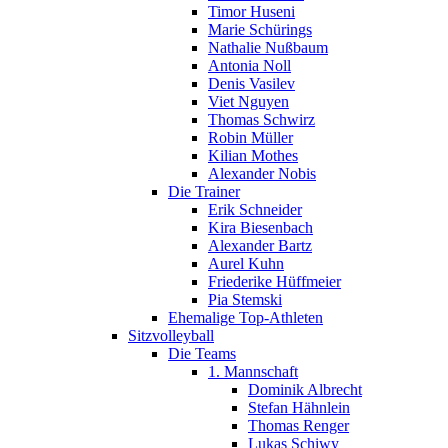
Timor Huseni
Marie Schürings
Nathalie Nußbaum
Antonia Noll
Denis Vasilev
Viet Nguyen
Thomas Schwirz
Robin Müller
Kilian Mothes
Alexander Nobis
Die Trainer
Erik Schneider
Kira Biesenbach
Alexander Bartz
Aurel Kuhn
Friederike Hüffmeier
Pia Stemski
Ehemalige Top-Athleten
Sitzvolleyball
Die Teams
1. Mannschaft
Dominik Albrecht
Stefan Hähnlein
Thomas Renger
Lukas Schiwy