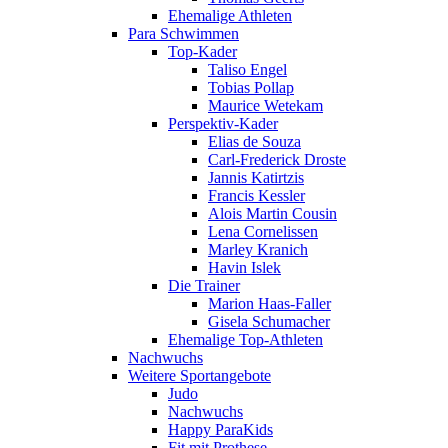
Ehemalige Athleten
Para Schwimmen
Top-Kader
Taliso Engel
Tobias Pollap
Maurice Wetekam
Perspektiv-Kader
Elias de Souza
Carl-Frederick Droste
Jannis Katirtzis
Francis Kessler
Alois Martin Cousin
Lena Cornelissen
Marley Kranich
Havin Islek
Die Trainer
Marion Haas-Faller
Gisela Schumacher
Ehemalige Top-Athleten
Nachwuchs
Weitere Sportangebote
Judo
Nachwuchs
Happy ParaKids
Fit mit Prothese