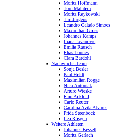
Moritz Hoffmann
Tom Malutedi
Moritz Raykowski
Tim Jürgens
Leandro Calado Simoes
Maximilian Gross
Johannes Kamps
Liana Jovanovic
Emilia Rausch
Elias Tönnes
Clara Bardohl
Nachwuchs-Team
Sonja Besler
Paul Heldt
Maximilian Rogge
Nico Antoniak
Arturo Wieske
Finn Ackfeld
Carlo Reuter
Carolina Avila Alvares
Frida Steenbock
Lea Rösgen
Weitere Athleten
Johannes Bessell
Moritz Gerlach