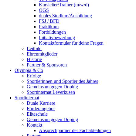
Kursleiter/Trainer (m/w/d)
OGS
duales Studium/Ausbildung
FSJ / BFD
Praktikum
Fortbildungen
Initiativbewerbung
Kontaktformular für deine Fragen
Leitbild
Ehrenmitglieder
Historie
Partner & Sponsoren
Olympia & Co
Erfolge
Sportlerinnen und Sportler des Jahres
Gemeinsam gegen Doping
Sportinternat Leverkusen
Sportinternat
Duale Karriere
Förderangebot
Eliteschule
Gemeinsam gegen Doping
Kontakt
Ansprechpartner der Fachabteilungen
Partner