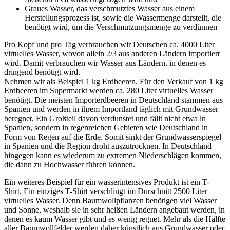
Graues Wasser, das verschmutztes Wasser aus einem
Herstellungsprozess ist, sowie die Wassermenge darstellt, die
benötigt wird, um die Verschmutzungsmenge zu verdünnen
Pro Kopf und pro Tag verbrauchen wir Deutschen ca. 4000 Liter
virtuelles Wasser, wovon allein 2/3 aus anderen Ländern importiert
wird. Damit verbrauchen wir Wasser aus Ländern, in denen es
dringend benötigt wird.
Nehmen wir als Beispiel 1 kg Erdbeeren. Für den Verkauf von 1 kg
Erdbeeren im Supermarkt werden ca. 280 Liter virtuelles Wasser
benötigt. Die meisten Importerdbeeren in Deutschland stammen aus
Spanien und werden in ihrem Importland täglich mit Grundwasser
beregnet. Ein Großteil davon verdunstet und fällt nicht etwa in
Spanien, sondern in regenreichen Gebieten wie Deutschland in
Form von Regen auf die Erde. Somit sinkt der Grundwasserspiegel
in Spanien und die Region droht auszutrocknen. In Deutschland
hingegen kann es wiederum zu extremen Niederschlägen kommen,
die dann zu Hochwasser führen können.
Ein weiteres Beispiel für ein wasserintensives Produkt ist ein T-
Shirt. Ein einziges T-Shirt verschlingt im Durschnitt 2500 Liter
virtuelles Wasser. Denn Baumwollpflanzen benötigen viel Wasser
und Sonne, weshalb sie in sehr heißen Ländern angebaut werden, in
denen es kaum Wasser gibt und es wenig regnet. Mehr als die Hälfte
aller Baumwollfelder werden daher künstlich aus Grundwasser oder