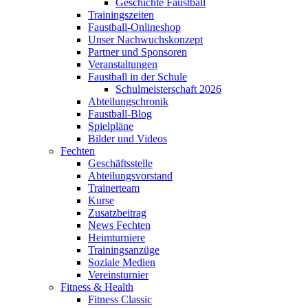
Geschichte Faustball
Trainingszeiten
Faustball-Onlineshop
Unser Nachwuchskonzept
Partner und Sponsoren
Veranstaltungen
Faustball in der Schule
Schulmeisterschaft 2026
Abteilungschronik
Faustball-Blog
Spielpläne
Bilder und Videos
Fechten
Geschäftsstelle
Abteilungsvorstand
Trainerteam
Kurse
Zusatzbeitrag
News Fechten
Heimturniere
Trainingsanzüge
Soziale Medien
Vereinsturnier
Fitness & Health
Fitness Classic