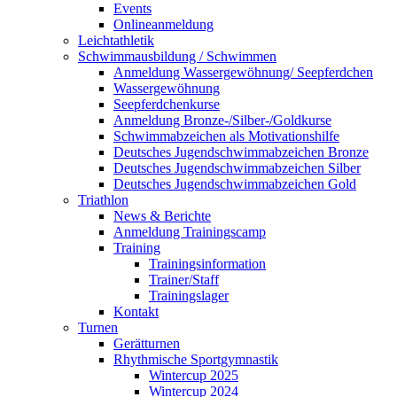
Events
Onlineanmeldung
Leichtathletik
Schwimmausbildung / Schwimmen
Anmeldung Wassergewöhnung/ Seepferdchen
Wassergewöhnung
Seepferdchenkurse
Anmeldung Bronze-/Silber-/Goldkurse
Schwimmabzeichen als Motivationshilfe
Deutsches Jugendschwimmabzeichen Bronze
Deutsches Jugendschwimmabzeichen Silber
Deutsches Jugendschwimmabzeichen Gold
Triathlon
News & Berichte
Anmeldung Trainingscamp
Training
Trainingsinformation
Trainer/Staff
Trainingslager
Kontakt
Turnen
Gerätturnen
Rhythmische Sportgymnastik
Wintercup 2025
Wintercup 2024