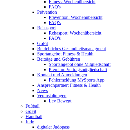
Fitness: Wochenübersicht
FAQ's
Prävention
Prävention: Wochenübersicht
FAQ's
Rehasport
Rehasport: Wochenübersicht
FAQ's
GoFit
Betriebliches Gesundheitsmanagment
Sportangebot Fitness & Health
Beiträge und Gebühren
Sportangebot ohne Mitgliedschaft
Premium Vertragsmitgliedschaft
Kontakt und Anmeldungen
Fehlermeldung MySports App
Ansprechpartner: Fitness & Health
News
Veranstaltungen
Lev Bewegt
Fußball
GoFit
Handball
Judo
digitaler Judopass