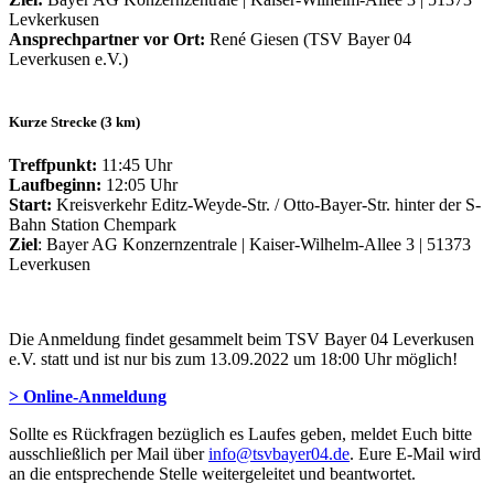
Levkerkusen
Ansprechpartner vor Ort:
René Giesen (TSV Bayer 04
Leverkusen e.V.)
Kurze Strecke (3 km)
Treffpunkt:
11:45 Uhr
Laufbeginn:
12:05 Uhr
Start:
Kreisverkehr Editz-Weyde-Str. / Otto-Bayer-Str. hinter der S-
Bahn Station Chempark
Ziel
: Bayer AG Konzernzentrale | Kaiser-Wilhelm-Allee 3 | 51373
Leverkusen
Die Anmeldung findet gesammelt beim TSV Bayer 04 Leverkusen
e.V. statt und ist nur bis zum 13.09.2022 um 18:00 Uhr möglich!
> Online-Anmeldung
Sollte es Rückfragen bezüglich es Laufes geben, meldet Euch bitte
ausschließlich per Mail über
info@tsvbayer04.de
. Eure E-Mail wird
an die entsprechende Stelle weitergeleitet und beantwortet.