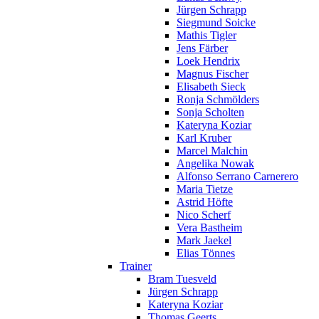
Jürgen Schrapp
Siegmund Soicke
Mathis Tigler
Jens Färber
Loek Hendrix
Magnus Fischer
Elisabeth Sieck
Ronja Schmölders
Sonja Scholten
Kateryna Koziar
Karl Kruber
Marcel Malchin
Angelika Nowak
Alfonso Serrano Carnerero
Maria Tietze
Astrid Höfte
Nico Scherf
Vera Bastheim
Mark Jaekel
Elias Tönnes
Trainer
Bram Tuesveld
Jürgen Schrapp
Kateryna Koziar
Thomas Geerts