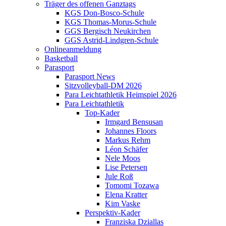
Träger des offenen Ganztags
KGS Don-Bosco-Schule
KGS Thomas-Morus-Schule
GGS Bergisch Neukirchen
GGS Astrid-Lindgren-Schule
Onlineanmeldung
Basketball
Parasport
Parasport News
Sitzvolleyball-DM 2026
Para Leichtathletik Heimspiel 2026
Para Leichtathletik
Top-Kader
Irmgard Bensusan
Johannes Floors
Markus Rehm
Léon Schäfer
Nele Moos
Lise Petersen
Jule Roß
Tomomi Tozawa
Elena Kratter
Kim Vaske
Perspektiv-Kader
Franziska Dziallas