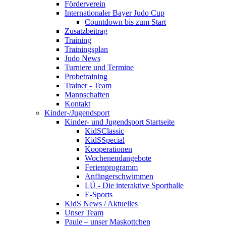
Förderverein
Internationaler Bayer Judo Cup
Countdown bis zum Start
Zusatzbeitrag
Training
Trainingsplan
Judo News
Turniere und Termine
Probetraining
Trainer - Team
Mannschaften
Kontakt
Kinder-/Jugendsport
Kinder- und Jugendsport Startseite
KidSClassic
KidSSpecial
Kooperationen
Wochenendangebote
Ferienprogramm
Anfängerschwimmen
LÜ - Die interaktive Sporthalle
E-Sports
KidS News / Aktuelles
Unser Team
Paule – unser Maskottchen