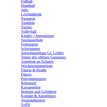
Fußball
Handball
Judo
Leichtathletik
Parasport
Triathlon
Turnen
Volleyball
Kinder- / Jugendsport
Sportangebote
Feriensport
Schwimmen
Jugendgästehaus Gr. Ledder
Träger des offenen Ganztages
Angebote an Schulen
Wochenendangebote
Fitness & Health
Fitness
Präventionssport
Rehasport
Kursangebot
Beiträge und Gebühren
Kontakt & Anmeldung
Veranstaltungen
GoFit