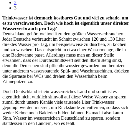
2
3
Trinkwasser ist demnach kostbares Gut und viel zu schade, um
es zu verschwenden. Doch wie hoch ist eigentlich unser direkter
Wasserverbrauch pro Tag
?
Deutschland gehört weltweilt zu den größten Wasserverbrauchern.
Jeder Deutsche verbraucht im Schnitt zwischen 120 und 130 Liter
direktes Wasser pro Tag, um beispielsweise zu duschen, zu kochen
und zu waschen. Das entspricht in etwa einer Wassermenge, die in
eine Badewanne passt. Allerdings muss man an dieser Stelle
erwähnen, dass der Durchschnittswert seit den 80ern stetig sinkt,
denn die Deutschen sind pflichtbewusster geworden und benutzen
unter anderem wassersparende Spül- und Waschmaschinen, drücken
die Spartaste bei WCs und drehen den Wasserhahn beim
Zähneputzen zu.
Doch Deutschland ist ein wasserreiches Land und somit ist es
eigentlich nicht wirklich sinnvoll auf diese Weise Wasser zu sparen,
zumal durch unsere Kanäle viele tausende Liter Trinkwasser
gepumpt werden müssen, um Rückstände zu entfernen, so dass sich
weder Keime noch Bakterien bilden können.Es macht also kaum
Sinn, Wasser im wasserreichen Deutschland zu sparen, sondern
stattdessen in den Ländern, wo es fehlt.