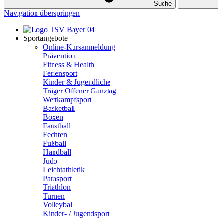
Suche
Navigation überspringen
Sportangebote
Online-Kursanmeldung
Prävention
Fitness & Health
Feriensport
Kinder & Jugendliche
Träger Offener Ganztag
Wettkampfsport
Basketball
Boxen
Faustball
Fechten
Fußball
Handball
Judo
Leichtathletik
Parasport
Triathlon
Turnen
Volleyball
Kinder- / Jugendsport