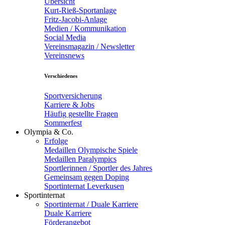
Übersicht
Kurt-Rieß-Sportanlage
Fritz-Jacobi-Anlage
Medien / Kommunikation
Social Media
Vereinsmagazin / Newsletter
Vereinsnews
Verschiedenes
Sportversicherung
Karriere & Jobs
Häufig gestellte Fragen
Sommerfest
Olympia & Co.
Erfolge
Medaillen Olympische Spiele
Medaillen Paralympics
Sportlerinnen / Sportler des Jahres
Gemeinsam gegen Doping
Sportinternat Leverkusen
Sportinternat
Sportinternat / Duale Karriere
Duale Karriere
Förderangebot