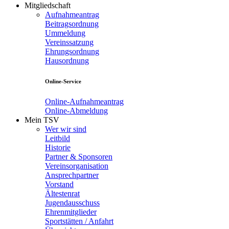
Mitgliedschaft
Aufnahmeantrag
Beitragsordnung
Ummeldung
Vereinssatzung
Ehrungsordnung
Hausordnung
Online-Service
Online-Aufnahmeantrag
Online-Abmeldung
Mein TSV
Wer wir sind
Leitbild
Historie
Partner & Sponsoren
Vereinsorganisation
Ansprechpartner
Vorstand
Ältestenrat
Jugendausschuss
Ehrenmitglieder
Sportstätten / Anfahrt