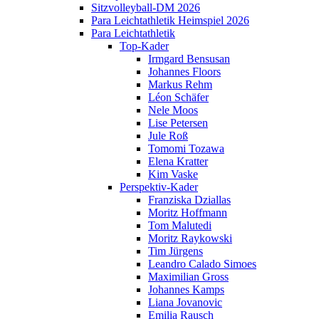
Sitzvolleyball-DM 2026
Para Leichtathletik Heimspiel 2026
Para Leichtathletik
Top-Kader
Irmgard Bensusan
Johannes Floors
Markus Rehm
Léon Schäfer
Nele Moos
Lise Petersen
Jule Roß
Tomomi Tozawa
Elena Kratter
Kim Vaske
Perspektiv-Kader
Franziska Dziallas
Moritz Hoffmann
Tom Malutedi
Moritz Raykowski
Tim Jürgens
Leandro Calado Simoes
Maximilian Gross
Johannes Kamps
Liana Jovanovic
Emilia Rausch