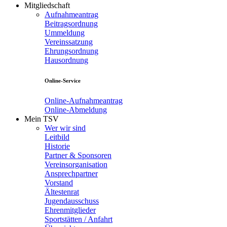
Mitgliedschaft
Aufnahmeantrag
Beitragsordnung
Ummeldung
Vereinssatzung
Ehrungsordnung
Hausordnung
Online-Service
Online-Aufnahmeantrag
Online-Abmeldung
Mein TSV
Wer wir sind
Leitbild
Historie
Partner & Sponsoren
Vereinsorganisation
Ansprechpartner
Vorstand
Ältestenrat
Jugendausschuss
Ehrenmitglieder
Sportstätten / Anfahrt