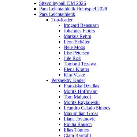
Sitzvolleyball-DM 2026
Para Leichtathletik Heimspiel 2026
Para Leichtathletik
Top-Kader
Irmgard Bensusan
Johannes Floors
Markus Rehm
Léon Schäfer
Nele Moos
Lise Petersen
Jule Roß
Tomomi Tozawa
Elena Kratter
Kim Vaske
Perspektiv-Kader
Franziska Dziallas
Moritz Hoffmann
Tom Malutedi
Moritz Raykowski
Leandro Calado Simoes
Maximilian Gross
Liana Jovanovic
Emilia Rausch
Elias Tönnes
Clara Bardohl