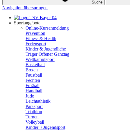
Suche
Navigation überspringen
Sportangebote
Online-Kursanmeldung
Prävention
Fitness & Health
Feriensport
Kinder & Jugendliche
Träger Offener Ganztag
Wettkampfsport
Basketball
Boxen
Faustball
Fechten
Fußball
Handball
Judo
Leichtathletik
Parasport
Triathlon
Turnen
Volleyball
Kinder- / Jugendsport