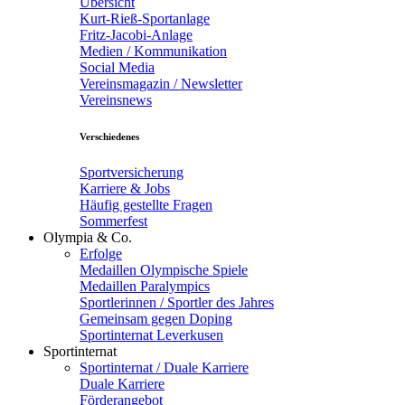
Übersicht
Kurt-Rieß-Sportanlage
Fritz-Jacobi-Anlage
Medien / Kommunikation
Social Media
Vereinsmagazin / Newsletter
Vereinsnews
Verschiedenes
Sportversicherung
Karriere & Jobs
Häufig gestellte Fragen
Sommerfest
Olympia & Co.
Erfolge
Medaillen Olympische Spiele
Medaillen Paralympics
Sportlerinnen / Sportler des Jahres
Gemeinsam gegen Doping
Sportinternat Leverkusen
Sportinternat
Sportinternat / Duale Karriere
Duale Karriere
Förderangebot