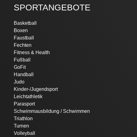
SPORTANGEBOTE
Navigation
Basketball
überspringen
Boxen
Faustball
Fechten
Fitness & Health
Fußball
GoFit
Handball
Judo
Kinder-/Jugendsport
Leichtathletik
Parasport
Schwimmausbildung / Schwimmen
Triathlon
Turnen
Volleyball