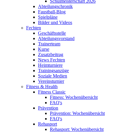
Schulmeisterschaft 2026
Abteilungschronik
Faustball-Blog
Spielpläne
Bilder und Videos
Fechten
Geschäftsstelle
Abteilungsvorstand
Trainerteam
Kurse
Zusatzbeitrag
News Fechten
Heimturniere
Trainingsanzüge
Soziale Medien
Vereinsturnier
Fitness & Health
Fitness Classic
Fitness: Wochenübersicht
FAQ's
Prävention
Prävention: Wochenübersicht
FAQ's
Rehasport
Rehasport: Wochenübersicht