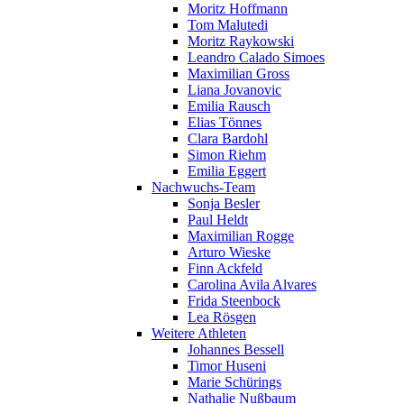
Moritz Hoffmann
Tom Malutedi
Moritz Raykowski
Leandro Calado Simoes
Maximilian Gross
Liana Jovanovic
Emilia Rausch
Elias Tönnes
Clara Bardohl
Simon Riehm
Emilia Eggert
Nachwuchs-Team
Sonja Besler
Paul Heldt
Maximilian Rogge
Arturo Wieske
Finn Ackfeld
Carolina Avila Alvares
Frida Steenbock
Lea Rösgen
Weitere Athleten
Johannes Bessell
Timor Huseni
Marie Schürings
Nathalie Nußbaum