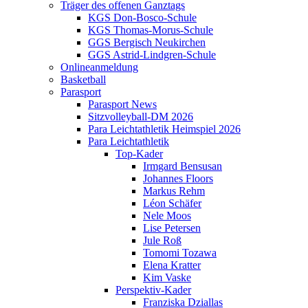
Träger des offenen Ganztags
KGS Don-Bosco-Schule
KGS Thomas-Morus-Schule
GGS Bergisch Neukirchen
GGS Astrid-Lindgren-Schule
Onlineanmeldung
Basketball
Parasport
Parasport News
Sitzvolleyball-DM 2026
Para Leichtathletik Heimspiel 2026
Para Leichtathletik
Top-Kader
Irmgard Bensusan
Johannes Floors
Markus Rehm
Léon Schäfer
Nele Moos
Lise Petersen
Jule Roß
Tomomi Tozawa
Elena Kratter
Kim Vaske
Perspektiv-Kader
Franziska Dziallas