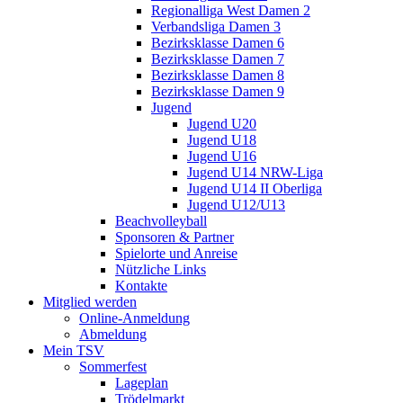
Regionalliga West Damen 2
Verbandsliga Damen 3
Bezirksklasse Damen 6
Bezirksklasse Damen 7
Bezirksklasse Damen 8
Bezirksklasse Damen 9
Jugend
Jugend U20
Jugend U18
Jugend U16
Jugend U14 NRW-Liga
Jugend U14 II Oberliga
Jugend U12/U13
Beachvolleyball
Sponsoren & Partner
Spielorte und Anreise
Nützliche Links
Kontakte
Mitglied werden
Online-Anmeldung
Abmeldung
Mein TSV
Sommerfest
Lageplan
Trödelmarkt