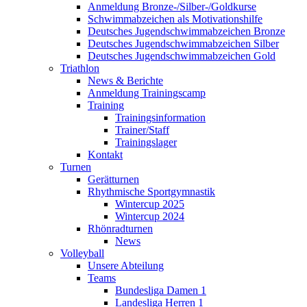
Anmeldung Bronze-/Silber-/Goldkurse
Schwimmabzeichen als Motivationshilfe
Deutsches Jugendschwimmabzeichen Bronze
Deutsches Jugendschwimmabzeichen Silber
Deutsches Jugendschwimmabzeichen Gold
Triathlon
News & Berichte
Anmeldung Trainingscamp
Training
Trainingsinformation
Trainer/Staff
Trainingslager
Kontakt
Turnen
Gerätturnen
Rhythmische Sportgymnastik
Wintercup 2025
Wintercup 2024
Rhönradturnen
News
Volleyball
Unsere Abteilung
Teams
Bundesliga Damen 1
Landesliga Herren 1