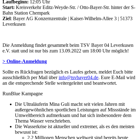
Laufbeginn:
12:05 Uhr
Start:
Kreisverkehr Editz-Weyde-Str. / Otto-Bayer-Str. hinter der S-
Bahn Station Chempark
Ziel
: Bayer AG Konzernzentrale | Kaiser-Wilhelm-Allee 3 | 51373
Leverkusen
Die Anmeldung findet gesammelt beim TSV Bayer 04 Leverkusen
e.V. statt und ist nur bis zum 13.09.2022 um 18:00 Uhr möglich!
> Online-Anmeldung
Sollte es Rückfragen bezüglich es Laufes geben, meldet Euch bitte
ausschließlich per Mail über
info@tsvbayer04.de
. Eure E-Mail wird
an die entsprechende Stelle weitergeleitet und beantwortet.
RunBlue Kampagne
Die Ultraläuferin Mina Guli macht seit vielen Jahren mit
außergewöhnlichen sportlichen Leistungen auf Missstände im
Umweltbereich aufmerksam und hat sich insbesondere dem
Thema Wasser verschrieben.
Die Wasserkrise ist aktueller und extremer, als es den meisten
bewusst ist:
2,2 Millionen Menschen weltweit sind bereits heute