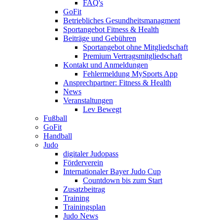
FAQ's
GoFit
Betriebliches Gesundheitsmanagment
Sportangebot Fitness & Health
Beiträge und Gebühren
Sportangebot ohne Mitgliedschaft
Premium Vertragsmitgliedschaft
Kontakt und Anmeldungen
Fehlermeldung MySports App
Ansprechpartner: Fitness & Health
News
Veranstaltungen
Lev Bewegt
Fußball
GoFit
Handball
Judo
digitaler Judopass
Förderverein
Internationaler Bayer Judo Cup
Countdown bis zum Start
Zusatzbeitrag
Training
Trainingsplan
Judo News