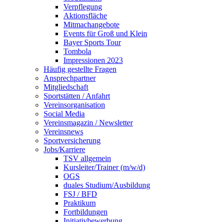
Verpflegung
Aktionsfläche
Mitmachangebote
Events für Groß und Klein
Bayer Sports Tour
Tombola
Impressionen 2023
Häufig gestellte Fragen
Ansprechpartner
Mitgliedschaft
Sportstätten / Anfahrt
Vereinsorganisation
Social Media
Vereinsmagazin / Newsletter
Vereinsnews
Sportversicherung
Jobs/Karriere
TSV allgemein
Kursleiter/Trainer (m/w/d)
OGS
duales Studium/Ausbildung
FSJ / BFD
Praktikum
Fortbildungen
Initiativbewerbung