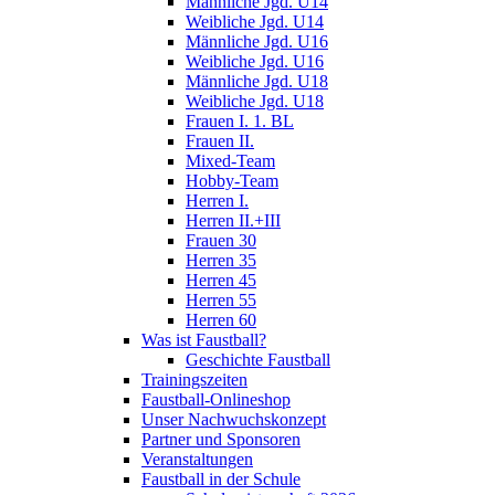
Männliche Jgd. U14
Weibliche Jgd. U14
Männliche Jgd. U16
Weibliche Jgd. U16
Männliche Jgd. U18
Weibliche Jgd. U18
Frauen I. 1. BL
Frauen II.
Mixed-Team
Hobby-Team
Herren I.
Herren II.+III
Frauen 30
Herren 35
Herren 45
Herren 55
Herren 60
Was ist Faustball?
Geschichte Faustball
Trainingszeiten
Faustball-Onlineshop
Unser Nachwuchskonzept
Partner und Sponsoren
Veranstaltungen
Faustball in der Schule