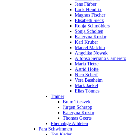
Jens Färber
Loek Hendrix
Magnus Fischer
Elisabeth Sieck
Ronja Schmölders
Sonja Scholten
Kateryna Koziar
Karl Kruber
Marcel Malchin
Angelika Nowak
Alfonso Serrano Carnerero
Maria Tietze
Astrid Höfte
Nico Scherf
Vera Bastheim
Mark Jaekel
Elias Tönnes
Trainer
Bram Tuesveld
Jürgen Schrapp
Kateryna Koziar
Thomas Geerts
Ehemalige Athleten
Para Schwimmen
Top-Kader