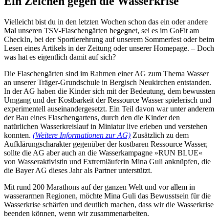
Ein Zeichen gegen die Wasserkrise
Vielleicht bist du in den letzten Wochen schon das ein oder andere
Mal unseren TSV-Flaschengärten begegnet, sei es im GoFit am
CheckIn, bei der Sportlerehrung auf unserem Sommerfest oder beim
Lesen eines Artikels in der Zeitung oder unserer Homepage. – Doch
was hat es eigentlich damit auf sich?
Die Flaschengärten sind im Rahmen einer AG zum Thema Wasser
an unserer Träger-Grundschule in Bergisch Neukirchen entstanden.
In der AG haben die Kinder sich mit der Bedeutung, dem bewussten
Umgang und der Kostbarkeit der Ressource Wasser spielerisch und
experimentell auseinandergesetzt. Ein Teil davon war unter anderem
der Bau eines Flaschengartens, durch den die Kinder den
natürlichen Wasserkreislauf in Miniatur live erleben und verstehen
konnten.
(Weitere Informationen zur AG)
Zusätzlich zu dem
Aufklärungscharakter gegenüber der kostbaren Ressource Wasser,
sollte die AG aber auch an die Wasserkampagne »RUN BLUE«
von Wasseraktivistin und Extremläuferin Mina Guli anknüpfen, die
die Bayer AG dieses Jahr als Partner unterstützt.
Mit rund 200 Marathons auf der ganzen Welt und vor allem in
wasserarmen Regionen, möchte Mina Guli das Bewusstsein für die
Wasserkrise schärfen und deutlich machen, dass wir die Wasserkrise
beenden können, wenn wir zusammenarbeiten.