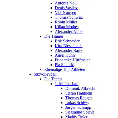
Antonia Noll
Denis Vasilev
Viet Nguyen
Thomas Schwirz
Robin Müller
Kilian Mothes
Alexander Nobis
Die Trainer
Erik Schneider
Kira Biesenbach
Alexander Bartz
Aurel Kuhn
Friederike Hüffmeier
Pia Stemski
Ehemalige Top-Athleten
Sitzvolleyball
Die Teams
1. Mannschaft
Dominik Albrecht
Stefan Hähnlein
Thomas Renger
Lukas Schiwy
Jürgen Schrapp
Siegmund Soicke
Mathis Tigler