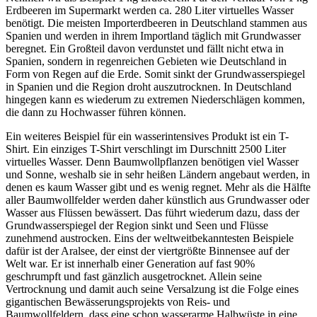
Erdbeeren im Supermarkt werden ca. 280 Liter virtuelles Wasser
benötigt. Die meisten Importerdbeeren in Deutschland stammen aus
Spanien und werden in ihrem Importland täglich mit Grundwasser
beregnet. Ein Großteil davon verdunstet und fällt nicht etwa in
Spanien, sondern in regenreichen Gebieten wie Deutschland in
Form von Regen auf die Erde. Somit sinkt der Grundwasserspiegel
in Spanien und die Region droht auszutrocknen. In Deutschland
hingegen kann es wiederum zu extremen Niederschlägen kommen,
die dann zu Hochwasser führen können.
Ein weiteres Beispiel für ein wasserintensives Produkt ist ein T-
Shirt. Ein einziges T-Shirt verschlingt im Durschnitt 2500 Liter
virtuelles Wasser. Denn Baumwollpflanzen benötigen viel Wasser
und Sonne, weshalb sie in sehr heißen Ländern angebaut werden, in
denen es kaum Wasser gibt und es wenig regnet. Mehr als die Hälfte
aller Baumwollfelder werden daher künstlich aus Grundwasser oder
Wasser aus Flüssen bewässert. Das führt wiederum dazu, dass der
Grundwasserspiegel der Region sinkt und Seen und Flüsse
zunehmend austrocken. Eins der weltweitbekanntesten Beispiele
dafür ist der Aralsee, der einst der viertgrößte Binnensee auf der
Welt war. Er ist innerhalb einer Generation auf fast 90%
geschrumpft und fast gänzlich ausgetrocknet. Allein seine
Vertrocknung und damit auch seine Versalzung ist die Folge eines
gigantischen Bewässerungsprojekts von Reis- und
Baumwollfeldern, dass eine schon wasserarme Halbwüste in eine