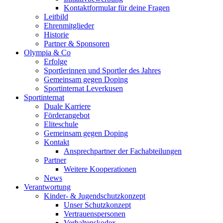
Kontaktformular für deine Fragen
Leitbild
Ehrenmitglieder
Historie
Partner & Sponsoren
Olympia & Co
Erfolge
Sportlerinnen und Sportler des Jahres
Gemeinsam gegen Doping
Sportinternat Leverkusen
Sportinternat
Duale Karriere
Förderangebot
Eliteschule
Gemeinsam gegen Doping
Kontakt
Ansprechpartner der Fachabteilungen
Partner
Weitere Kooperationen
News
Verantwortung
Kinder- & Jugendschutzkonzept
Unser Schutzkonzept
Vertrauenspersonen
Verhaltenskodex