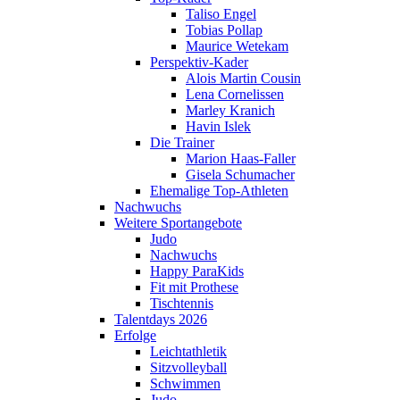
Taliso Engel
Tobias Pollap
Maurice Wetekam
Perspektiv-Kader
Alois Martin Cousin
Lena Cornelissen
Marley Kranich
Havin Islek
Die Trainer
Marion Haas-Faller
Gisela Schumacher
Ehemalige Top-Athleten
Nachwuchs
Weitere Sportangebote
Judo
Nachwuchs
Happy ParaKids
Fit mit Prothese
Tischtennis
Talentdays 2026
Erfolge
Leichtathletik
Sitzvolleyball
Schwimmen
Judo