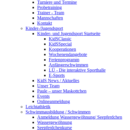
Turniere und Termine
Probetraining
Trainer - Team
Mannschaften
Kontakt
Kinder-/Jugendsport
Kinder- und Jugendsport Startseite
KidSClassic
KidSSpecial
Kooperationen
Wochenendangebote
Ferienprogramm
Anfängerschwimmen
LÜ - Die interaktive Sporthalle
E-Sports
KidS News / Aktuelles
Unser Team
Paule – unser Maskottchen
Events
Onlineanmeldung
Leichtathletik
Schwimmausbildung / Schwimmen
Anmeldung Wassergewöhnung/ Seepferdchen
Wassergewöhnung
Seepferdchenkurse