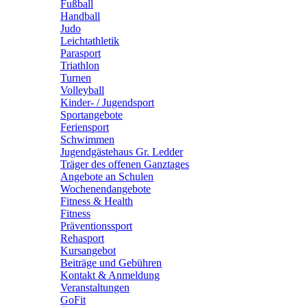
Fußball
Handball
Judo
Leichtathletik
Parasport
Triathlon
Turnen
Volleyball
Kinder- / Jugendsport
Sportangebote
Feriensport
Schwimmen
Jugendgästehaus Gr. Ledder
Träger des offenen Ganztages
Angebote an Schulen
Wochenendangebote
Fitness & Health
Fitness
Präventionssport
Rehasport
Kursangebot
Beiträge und Gebühren
Kontakt & Anmeldung
Veranstaltungen
GoFit