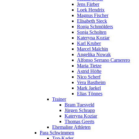
Jens Färber
Loek Hendrix
Magnus Fischer
Elisabeth Sieck
Ronja Schmölders
Sonja Scholten
Kateryna Koziar
Karl Kruber
Marcel Malchin
Angelika Nowak
Alfonso Serrano Carnerero
Maria Tietze
Astrid Höfte
Nico Scherf
Vera Bastheim
Mark Jaekel
Elias Tönnes
Trainer
Bram Tuesveld
Jürgen Schrapp
Kateryna Koziar
Thomas Geerts
Ehemalige Athleten
Para Schwimmen
Top-Kader