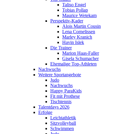
Taliso Engel
Tobias Pollap
Maurice Wetekam
Perspektiv-Kader
Alois Martin Cousin
Lena Cornelissen
Marley Kranich
Havin Islek
Die Trainer
Marion Haas-Faller
Gisela Schumacher
Ehemalige Top-Athleten
Nachwuchs
Weitere Sportangebote
Judo
Nachwuchs
Happy ParaKids
Fit mit Prothese
Tischtennis
Talentdays 2026
Erfolge
Leichtathletik
Sitzvolleyball
Schwimmen
Judo