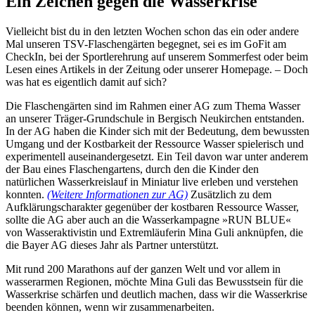
Ein Zeichen gegen die Wasserkrise
Vielleicht bist du in den letzten Wochen schon das ein oder andere
Mal unseren TSV-Flaschengärten begegnet, sei es im GoFit am
CheckIn, bei der Sportlerehrung auf unserem Sommerfest oder beim
Lesen eines Artikels in der Zeitung oder unserer Homepage. – Doch
was hat es eigentlich damit auf sich?
Die Flaschengärten sind im Rahmen einer AG zum Thema Wasser
an unserer Träger-Grundschule in Bergisch Neukirchen entstanden.
In der AG haben die Kinder sich mit der Bedeutung, dem bewussten
Umgang und der Kostbarkeit der Ressource Wasser spielerisch und
experimentell auseinandergesetzt. Ein Teil davon war unter anderem
der Bau eines Flaschengartens, durch den die Kinder den
natürlichen Wasserkreislauf in Miniatur live erleben und verstehen
konnten.
(Weitere Informationen zur AG)
Zusätzlich zu dem
Aufklärungscharakter gegenüber der kostbaren Ressource Wasser,
sollte die AG aber auch an die Wasserkampagne »RUN BLUE«
von Wasseraktivistin und Extremläuferin Mina Guli anknüpfen, die
die Bayer AG dieses Jahr als Partner unterstützt.
Mit rund 200 Marathons auf der ganzen Welt und vor allem in
wasserarmen Regionen, möchte Mina Guli das Bewusstsein für die
Wasserkrise schärfen und deutlich machen, dass wir die Wasserkrise
beenden können, wenn wir zusammenarbeiten.