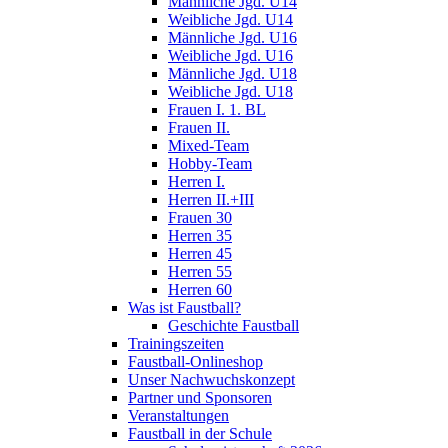
Männliche Jgd. U14
Weibliche Jgd. U14
Männliche Jgd. U16
Weibliche Jgd. U16
Männliche Jgd. U18
Weibliche Jgd. U18
Frauen I. 1. BL
Frauen II.
Mixed-Team
Hobby-Team
Herren I.
Herren II.+III
Frauen 30
Herren 35
Herren 45
Herren 55
Herren 60
Was ist Faustball?
Geschichte Faustball
Trainingszeiten
Faustball-Onlineshop
Unser Nachwuchskonzept
Partner und Sponsoren
Veranstaltungen
Faustball in der Schule