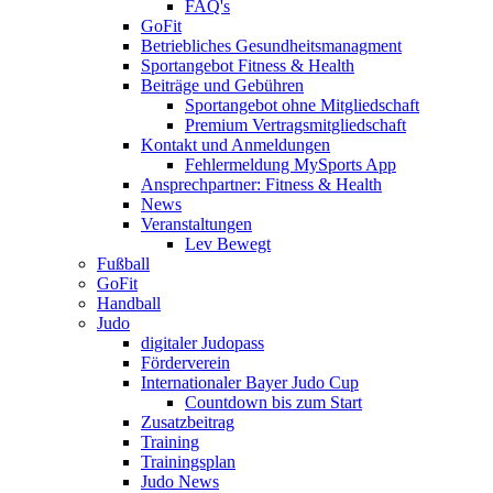
FAQ's
GoFit
Betriebliches Gesundheitsmanagment
Sportangebot Fitness & Health
Beiträge und Gebühren
Sportangebot ohne Mitgliedschaft
Premium Vertragsmitgliedschaft
Kontakt und Anmeldungen
Fehlermeldung MySports App
Ansprechpartner: Fitness & Health
News
Veranstaltungen
Lev Bewegt
Fußball
GoFit
Handball
Judo
digitaler Judopass
Förderverein
Internationaler Bayer Judo Cup
Countdown bis zum Start
Zusatzbeitrag
Training
Trainingsplan
Judo News