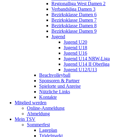
Regionalliga West Damen 2
Verbandsliga Damen 3
Bezirksklasse Damen 6
Bezirksklasse Damen 7
Bezirksklasse Damen 8
Bezirksklasse Damen 9
Jugend
Jugend U20
Jugend U18
Jugend U16
Jugend U14 NRW-Liga
Jugend U14 II Oberliga
Jugend U12/U13
Beachvolleyball
Sponsoren & Partner
Spielorte und Anreise
Nützliche Links
Kontakte
Mitglied werden
Online-Anmeldung
Abmeldung
Mein TSV
Sommerfest
Lageplan
Trödelmarkt