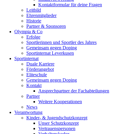
Kontaktformular für deine Fragen
Leitbild
Ehrenmitglieder
Historie
Partner & Sponsoren
Olympia & Co
Erfolge
Sportlerinnen und Sportler des Jahres
Gemeinsam gegen Doping
Sportinternat Leverkusen
Sportinternat
Duale Karriere
Förderangebot
Eliteschule
Gemeinsam gegen Doping
Kontakt
Ansprechpartner der Fachabteilungen
Partner
Weitere Kooperationen
News
Verantwortung
Kinder- & Jugendschutzkonzept
Unser Schutzkonzept
Vertrauenspersonen
Verhaltenskodex