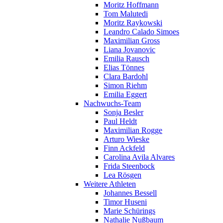
Moritz Hoffmann
Tom Malutedi
Moritz Raykowski
Leandro Calado Simoes
Maximilian Gross
Liana Jovanovic
Emilia Rausch
Elias Tönnes
Clara Bardohl
Simon Riehm
Emilia Eggert
Nachwuchs-Team
Sonja Besler
Paul Heldt
Maximilian Rogge
Arturo Wieske
Finn Ackfeld
Carolina Avila Alvares
Frida Steenbock
Lea Rösgen
Weitere Athleten
Johannes Bessell
Timor Huseni
Marie Schürings
Nathalie Nußbaum