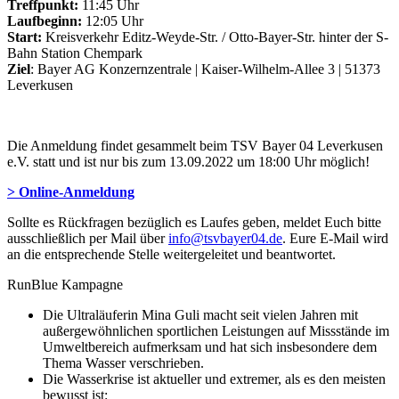
Treffpunkt:
11:45 Uhr
Laufbeginn:
12:05 Uhr
Start:
Kreisverkehr Editz-Weyde-Str. / Otto-Bayer-Str. hinter der S-
Bahn Station Chempark
Ziel
: Bayer AG Konzernzentrale | Kaiser-Wilhelm-Allee 3 | 51373
Leverkusen
Die Anmeldung findet gesammelt beim TSV Bayer 04 Leverkusen
e.V. statt und ist nur bis zum 13.09.2022 um 18:00 Uhr möglich!
> Online-Anmeldung
Sollte es Rückfragen bezüglich es Laufes geben, meldet Euch bitte
ausschließlich per Mail über
info@tsvbayer04.de
. Eure E-Mail wird
an die entsprechende Stelle weitergeleitet und beantwortet.
RunBlue Kampagne
Die Ultraläuferin Mina Guli macht seit vielen Jahren mit
außergewöhnlichen sportlichen Leistungen auf Missstände im
Umweltbereich aufmerksam und hat sich insbesondere dem
Thema Wasser verschrieben.
Die Wasserkrise ist aktueller und extremer, als es den meisten
bewusst ist: