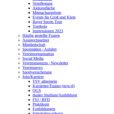
Verpflegung
Aktionsfläche
Mitmachangebote
Events für Groß und Klein
Bayer Sports Tour
Tombola
Impressionen 2023
Häufig gestellte Fragen
Ansprechpartner
Mitgliedschaft
Sportstätten / Anfahrt
Vereinsorganisation
Social Media
Vereinsmagazin / Newsletter
Vereinsnews
Sportversicherung
Jobs/Karriere
TSV allgemein
Kursleiter/Trainer (m/w/d)
OGS
duales Studium/Ausbildung
FSJ / BFD
Praktikum
Fortbildungen
Initiativbewerbung