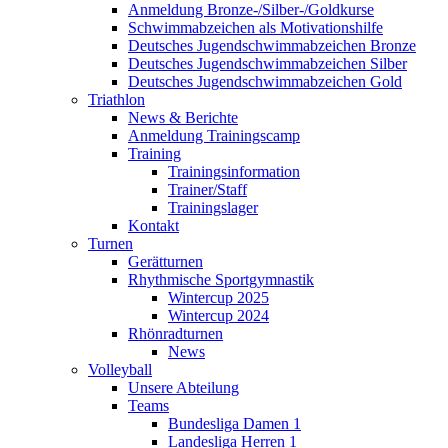
Anmeldung Bronze-/Silber-/Goldkurse
Schwimmabzeichen als Motivationshilfe
Deutsches Jugendschwimmabzeichen Bronze
Deutsches Jugendschwimmabzeichen Silber
Deutsches Jugendschwimmabzeichen Gold
Triathlon
News & Berichte
Anmeldung Trainingscamp
Training
Trainingsinformation
Trainer/Staff
Trainingslager
Kontakt
Turnen
Gerätturnen
Rhythmische Sportgymnastik
Wintercup 2025
Wintercup 2024
Rhönradturnen
News
Volleyball
Unsere Abteilung
Teams
Bundesliga Damen 1
Landesliga Herren 1