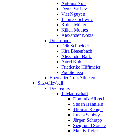
Antonia Noll
Denis Vasilev
Viet Nguyen
Thomas Schwirz
Robin Müller
Kilian Mothes
Alexander Nobis
Die Trainer
Erik Schneider
Kira Biesenbach
Alexander Bartz
Aurel Kuhn
Friederike Hüffmeier
Pia Stemski
Ehemalige Top-Athleten
Sitzvolleyball
Die Teams
1. Mannschaft
Dominik Albrecht
Stefan Hähnlein
Thomas Renger
Lukas Schiwy
Jürgen Schrapp
Siegmund Soicke
Mathis Tigler