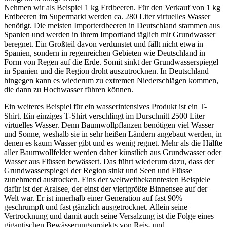
Nehmen wir als Beispiel 1 kg Erdbeeren. Für den Verkauf von 1 kg
Erdbeeren im Supermarkt werden ca. 280 Liter virtuelles Wasser
benötigt. Die meisten Importerdbeeren in Deutschland stammen aus
Spanien und werden in ihrem Importland täglich mit Grundwasser
beregnet. Ein Großteil davon verdunstet und fällt nicht etwa in
Spanien, sondern in regenreichen Gebieten wie Deutschland in
Form von Regen auf die Erde. Somit sinkt der Grundwasserspiegel
in Spanien und die Region droht auszutrocknen. In Deutschland
hingegen kann es wiederum zu extremen Niederschlägen kommen,
die dann zu Hochwasser führen können.
Ein weiteres Beispiel für ein wasserintensives Produkt ist ein T-
Shirt. Ein einziges T-Shirt verschlingt im Durschnitt 2500 Liter
virtuelles Wasser. Denn Baumwollpflanzen benötigen viel Wasser
und Sonne, weshalb sie in sehr heißen Ländern angebaut werden, in
denen es kaum Wasser gibt und es wenig regnet. Mehr als die Hälfte
aller Baumwollfelder werden daher künstlich aus Grundwasser oder
Wasser aus Flüssen bewässert. Das führt wiederum dazu, dass der
Grundwasserspiegel der Region sinkt und Seen und Flüsse
zunehmend austrocken. Eins der weltweitbekanntesten Beispiele
dafür ist der Aralsee, der einst der viertgrößte Binnensee auf der
Welt war. Er ist innerhalb einer Generation auf fast 90%
geschrumpft und fast gänzlich ausgetrocknet. Allein seine
Vertrocknung und damit auch seine Versalzung ist die Folge eines
gigantischen Bewässerungsprojekts von Reis- und