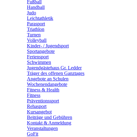
Fußball
Handball
Judo
Leichtathletik
Parasport
Triathlon
Turnen
Volleyball
Kinder- / Jugendsport
Sportangebote
Feriensport
Schwimmen
Jugendgästehaus Gr. Ledder
Träger des offenen Ganztages
Angebote an Schulen
Wochenendangebote
Fitness & Health
Fitness
Präventionssport
Rehasport
Kursangebot
Beiträge und Gebühren
Kontakt & Anmeldung
Veranstaltungen
GoFit