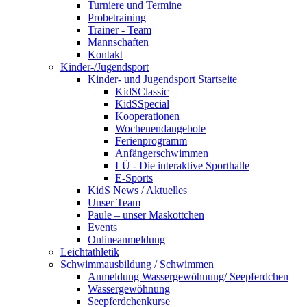
Turniere und Termine
Probetraining
Trainer - Team
Mannschaften
Kontakt
Kinder-/Jugendsport
Kinder- und Jugendsport Startseite
KidSClassic
KidSSpecial
Kooperationen
Wochenendangebote
Ferienprogramm
Anfängerschwimmen
LÜ - Die interaktive Sporthalle
E-Sports
KidS News / Aktuelles
Unser Team
Paule – unser Maskottchen
Events
Onlineanmeldung
Leichtathletik
Schwimmausbildung / Schwimmen
Anmeldung Wassergewöhnung/ Seepferdchen
Wassergewöhnung
Seepferdchenkurse