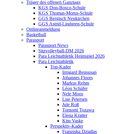
Träger des offenen Ganztags
KGS Don-Bosco-Schule
KGS Thomas-Morus-Schule
GGS Bergisch Neukirchen
GGS Astrid-Lindgren-Schule
Onlineanmeldung
Basketball
Parasport
Parasport News
Sitzvolleyball-DM 2026
Para Leichtathletik Heimspiel 2026
Para Leichtathletik
Top-Kader
Irmgard Bensusan
Johannes Floors
Markus Rehm
Léon Schäfer
Nele Moos
Lise Petersen
Jule Roß
Tomomi Tozawa
Elena Kratter
Kim Vaske
Perspektiv-Kader
Franziska Dziallas