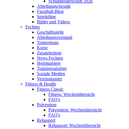
Schulmeisterschaft 2026
Abteilungschronik
Faustball-Blog
Spielpläne
Bilder und Videos
Fechten
Geschäftsstelle
Abteilungsvorstand
Trainerteam
Kurse
Zusatzbeitrag
News Fechten
Heimturniere
Trainingsanzüge
Soziale Medien
Vereinsturnier
Fitness & Health
Fitness Classic
Fitness: Wochenübersicht
FAQ's
Prävention
Prävention: Wochenübersicht
FAQ's
Rehasport
Rehasport: Wochenübersicht