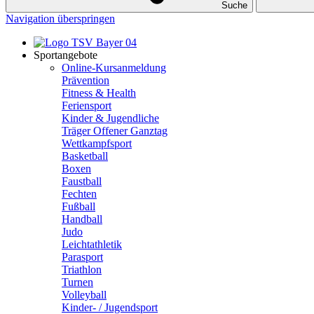
Suche
Navigation überspringen
Sportangebote
Online-Kursanmeldung
Prävention
Fitness & Health
Feriensport
Kinder & Jugendliche
Träger Offener Ganztag
Wettkampfsport
Basketball
Boxen
Faustball
Fechten
Fußball
Handball
Judo
Leichtathletik
Parasport
Triathlon
Turnen
Volleyball
Kinder- / Jugendsport