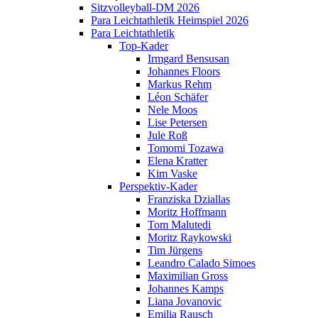
Sitzvolleyball-DM 2026
Para Leichtathletik Heimspiel 2026
Para Leichtathletik
Top-Kader
Irmgard Bensusan
Johannes Floors
Markus Rehm
Léon Schäfer
Nele Moos
Lise Petersen
Jule Roß
Tomomi Tozawa
Elena Kratter
Kim Vaske
Perspektiv-Kader
Franziska Dziallas
Moritz Hoffmann
Tom Malutedi
Moritz Raykowski
Tim Jürgens
Leandro Calado Simoes
Maximilian Gross
Johannes Kamps
Liana Jovanovic
Emilia Rausch