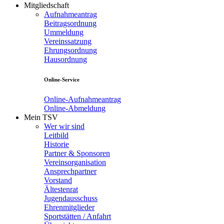
Mitgliedschaft
Aufnahmeantrag
Beitragsordnung
Ummeldung
Vereinssatzung
Ehrungsordnung
Hausordnung
Online-Service
Online-Aufnahmeantrag
Online-Abmeldung
Mein TSV
Wer wir sind
Leitbild
Historie
Partner & Sponsoren
Vereinsorganisation
Ansprechpartner
Vorstand
Ältestenrat
Jugendausschuss
Ehrenmitglieder
Sportstätten / Anfahrt