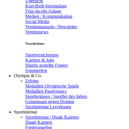
Übersicht
Kurt-Rieß-Sportanlage
Fritz-Jacobi-Anlage
Medien / Kommunikation
Social Media
Vereinsmagazin / Newsletter
Vereinsnews
Verschiedenes
Sportversicherung
Karriere & Jobs
Häufig gestellte Fragen
Sommerfest
Olympia & Co.
Erfolge
Medaillen Olympische Spiele
Medaillen Paralympics
Sportlerinnen / Sportler des Jahres
Gemeinsam gegen Doping
Sportinternat Leverkusen
Sportinternat
Sportinternat / Duale Karriere
Duale Karriere
Förderangebot