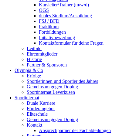
Kursleiter/Trainer (m/w/d)
OGS
duales Studium/Ausbildung
FSJ / BFD
Praktikum
Fortbildungen
Initiativbewerbung
Kontaktformular für deine Fragen
Leitbild
Ehrenmitglieder
Historie
Partner & Sponsoren
Olympia & Co
Erfolge
Sportlerinnen und Sportler des Jahres
Gemeinsam gegen Doping
Sportinternat Leverkusen
Sportinternat
Duale Karriere
Förderangebot
Eliteschule
Gemeinsam gegen Doping
Kontakt
Ansprechpartner der Fachabteilungen
Partner