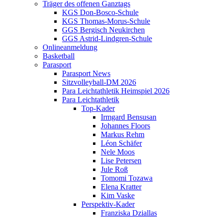
Träger des offenen Ganztags
KGS Don-Bosco-Schule
KGS Thomas-Morus-Schule
GGS Bergisch Neukirchen
GGS Astrid-Lindgren-Schule
Onlineanmeldung
Basketball
Parasport
Parasport News
Sitzvolleyball-DM 2026
Para Leichtathletik Heimspiel 2026
Para Leichtathletik
Top-Kader
Irmgard Bensusan
Johannes Floors
Markus Rehm
Léon Schäfer
Nele Moos
Lise Petersen
Jule Roß
Tomomi Tozawa
Elena Kratter
Kim Vaske
Perspektiv-Kader
Franziska Dziallas