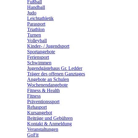
Fußball
Handball
Judo
Leichtathletik
Parasport
Triathlon
Turnen
Volleyball
Kinder- / Jugendsport
Sportangebote
Feriensport
Schwimmen
Jugendgästehaus Gr. Ledder
Träger des offenen Ganztages
Angebote an Schulen
Wochenendangebote
Fitness & Health
Fitness
Präventionssport
Rehasport
Kursangebot
Beiträge und Gebühren
Kontakt & Anmeldung
Veranstaltungen
GoFit