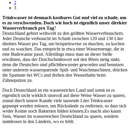
2
3
Trinkwasser ist demnach kostbares Gut und viel zu schade, um
es zu verschwenden. Doch wie hoch ist eigentlich unser direkter
Wasserverbrauch pro Tag
?
Deutschland gehört weltweilt zu den größten Wasserverbrauchern.
Jeder Deutsche verbraucht im Schnitt zwischen 120 und 130 Liter
direktes Wasser pro Tag, um beispielsweise zu duschen, zu kochen
und zu waschen. Das entspricht in etwa einer Wassermenge, die in
eine Badewanne passt. Allerdings muss man an dieser Stelle
erwähnen, dass der Durchschnittswert seit den 80ern stetig sinkt,
denn die Deutschen sind pflichtbewusster geworden und benutzen
unter anderem wassersparende Spül- und Waschmaschinen, drücken
die Spartaste bei WCs und drehen den Wasserhahn beim
Zähneputzen zu.
Doch Deutschland ist ein wasserreiches Land und somit ist es
eigentlich nicht wirklich sinnvoll auf diese Weise Wasser zu sparen,
zumal durch unsere Kanäle viele tausende Liter Trinkwasser
gepumpt werden müssen, um Rückstände zu entfernen, so dass sich
weder Keime noch Bakterien bilden können.Es macht also kaum
Sinn, Wasser im wasserreichen Deutschland zu sparen, sondern
stattdessen in den Ländern, wo es fehlt.