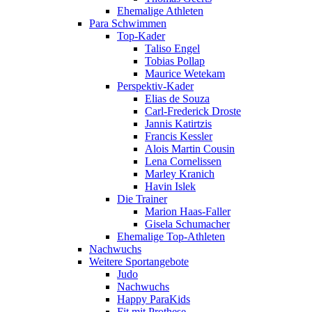
Ehemalige Athleten
Para Schwimmen
Top-Kader
Taliso Engel
Tobias Pollap
Maurice Wetekam
Perspektiv-Kader
Elias de Souza
Carl-Frederick Droste
Jannis Katirtzis
Francis Kessler
Alois Martin Cousin
Lena Cornelissen
Marley Kranich
Havin Islek
Die Trainer
Marion Haas-Faller
Gisela Schumacher
Ehemalige Top-Athleten
Nachwuchs
Weitere Sportangebote
Judo
Nachwuchs
Happy ParaKids
Fit mit Prothese