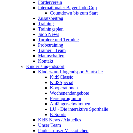
Förderverein
Internationaler Bayer Judo Cup
Countdown bis zum Start
Zusatzbeitrag
Training
Trainingsplan
Judo News
Turniere und Termine
Probetraining
Trainer - Team
Mannschaften
Kontakt
Kinder-/Jugendsport
Kinder- und Jugendsport Startseite
KidSClassic
KidSSpecial
Kooperationen
Wochenendangebote
Ferienprogramm
Anfängerschwimmen
LÜ - Die interaktive Sporthalle
E-Sports
KidS News / Aktuelles
Unser Team
Paule – unser Maskottchen