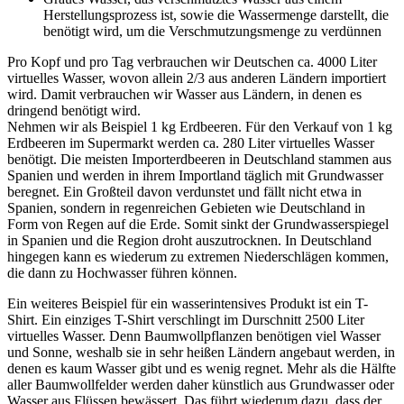
Herstellungsprozess ist, sowie die Wassermenge darstellt, die
benötigt wird, um die Verschmutzungsmenge zu verdünnen
Pro Kopf und pro Tag verbrauchen wir Deutschen ca. 4000 Liter
virtuelles Wasser, wovon allein 2/3 aus anderen Ländern importiert
wird. Damit verbrauchen wir Wasser aus Ländern, in denen es
dringend benötigt wird.
Nehmen wir als Beispiel 1 kg Erdbeeren. Für den Verkauf von 1 kg
Erdbeeren im Supermarkt werden ca. 280 Liter virtuelles Wasser
benötigt. Die meisten Importerdbeeren in Deutschland stammen aus
Spanien und werden in ihrem Importland täglich mit Grundwasser
beregnet. Ein Großteil davon verdunstet und fällt nicht etwa in
Spanien, sondern in regenreichen Gebieten wie Deutschland in
Form von Regen auf die Erde. Somit sinkt der Grundwasserspiegel
in Spanien und die Region droht auszutrocknen. In Deutschland
hingegen kann es wiederum zu extremen Niederschlägen kommen,
die dann zu Hochwasser führen können.
Ein weiteres Beispiel für ein wasserintensives Produkt ist ein T-
Shirt. Ein einziges T-Shirt verschlingt im Durschnitt 2500 Liter
virtuelles Wasser. Denn Baumwollpflanzen benötigen viel Wasser
und Sonne, weshalb sie in sehr heißen Ländern angebaut werden, in
denen es kaum Wasser gibt und es wenig regnet. Mehr als die Hälfte
aller Baumwollfelder werden daher künstlich aus Grundwasser oder
Wasser aus Flüssen bewässert. Das führt wiederum dazu, dass der