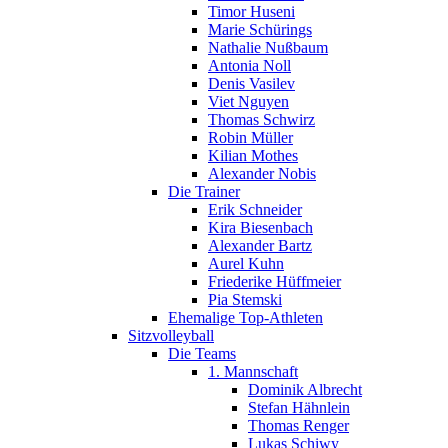
Timor Huseni
Marie Schürings
Nathalie Nußbaum
Antonia Noll
Denis Vasilev
Viet Nguyen
Thomas Schwirz
Robin Müller
Kilian Mothes
Alexander Nobis
Die Trainer
Erik Schneider
Kira Biesenbach
Alexander Bartz
Aurel Kuhn
Friederike Hüffmeier
Pia Stemski
Ehemalige Top-Athleten
Sitzvolleyball
Die Teams
1. Mannschaft
Dominik Albrecht
Stefan Hähnlein
Thomas Renger
Lukas Schiwy