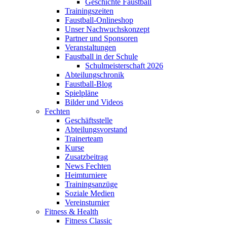
Geschichte Faustball
Trainingszeiten
Faustball-Onlineshop
Unser Nachwuchskonzept
Partner und Sponsoren
Veranstaltungen
Faustball in der Schule
Schulmeisterschaft 2026
Abteilungschronik
Faustball-Blog
Spielpläne
Bilder und Videos
Fechten
Geschäftsstelle
Abteilungsvorstand
Trainerteam
Kurse
Zusatzbeitrag
News Fechten
Heimturniere
Trainingsanzüge
Soziale Medien
Vereinsturnier
Fitness & Health
Fitness Classic