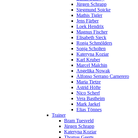
Jürgen Schrapp
Siegmund Soicke
Mathis Tigler
Jens Färber
Loek Hendrix
Magnus Fischer
Elisabeth Sieck
Ronja Schmölders
Sonja Scholten
Kateryna Koziar
Karl Kruber
Marcel Malchin
Angelika Nowak
Alfonso Serrano Carnerero
Maria Tietze
Astrid Höfte
Nico Scherf
Vera Bastheim
Mark Jaekel
Elias Tönnes
Trainer
Bram Tuesveld
Jürgen Schrapp
Kateryna Koziar
Thomas Geerts