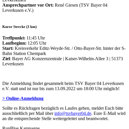
Ansprechpartner vor Ort:
René Giesen (TSV Bayer 04
Leverkusen e.V.)
Kurze Strecke (3 km)
Treffpunkt:
11:45 Uhr
Laufbeginn:
12:05 Uhr
Start:
Kreisverkehr Editz-Weyde-Str. / Otto-Bayer-Str. hinter der S-
Bahn Station Chempark
Ziel
: Bayer AG Konzernzentrale | Kaiser-Wilhelm-Allee 3 | 51373
Leverkusen
Die Anmeldung findet gesammelt beim TSV Bayer 04 Leverkusen
e.V. statt und ist nur bis zum 13.09.2022 um 18:00 Uhr möglich!
> Online-Anmeldung
Sollte es Rückfragen bezüglich es Laufes geben, meldet Euch bitte
ausschließlich per Mail über
info@tsvbayer04.de
. Eure E-Mail wird
an die entsprechende Stelle weitergeleitet und beantwortet.
RunBlue Kampagne