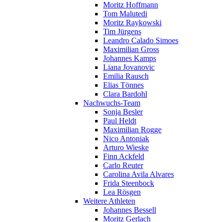
Moritz Hoffmann
Tom Malutedi
Moritz Raykowski
Tim Jürgens
Leandro Calado Simoes
Maximilian Gross
Johannes Kamps
Liana Jovanovic
Emilia Rausch
Elias Tönnes
Clara Bardohl
Nachwuchs-Team
Sonja Besler
Paul Heldt
Maximilian Rogge
Nico Antoniak
Arturo Wieske
Finn Ackfeld
Carlo Reuter
Carolina Avila Alvares
Frida Steenbock
Lea Rösgen
Weitere Athleten
Johannes Bessell
Moritz Gerlach