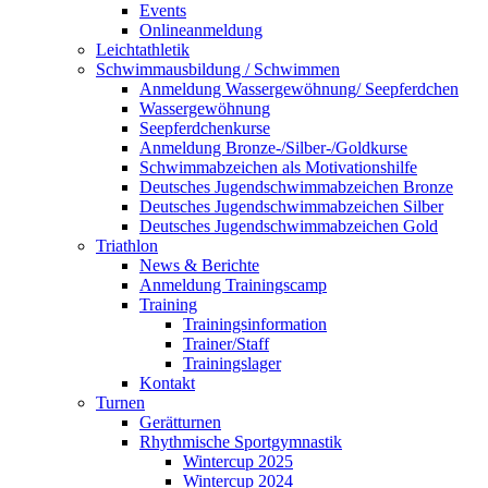
Events
Onlineanmeldung
Leichtathletik
Schwimmausbildung / Schwimmen
Anmeldung Wassergewöhnung/ Seepferdchen
Wassergewöhnung
Seepferdchenkurse
Anmeldung Bronze-/Silber-/Goldkurse
Schwimmabzeichen als Motivationshilfe
Deutsches Jugendschwimmabzeichen Bronze
Deutsches Jugendschwimmabzeichen Silber
Deutsches Jugendschwimmabzeichen Gold
Triathlon
News & Berichte
Anmeldung Trainingscamp
Training
Trainingsinformation
Trainer/Staff
Trainingslager
Kontakt
Turnen
Gerätturnen
Rhythmische Sportgymnastik
Wintercup 2025
Wintercup 2024