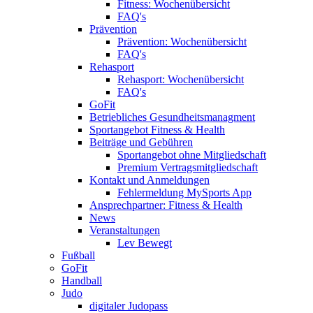
Fitness: Wochenübersicht
FAQ's
Prävention
Prävention: Wochenübersicht
FAQ's
Rehasport
Rehasport: Wochenübersicht
FAQ's
GoFit
Betriebliches Gesundheitsmanagment
Sportangebot Fitness & Health
Beiträge und Gebühren
Sportangebot ohne Mitgliedschaft
Premium Vertragsmitgliedschaft
Kontakt und Anmeldungen
Fehlermeldung MySports App
Ansprechpartner: Fitness & Health
News
Veranstaltungen
Lev Bewegt
Fußball
GoFit
Handball
Judo
digitaler Judopass