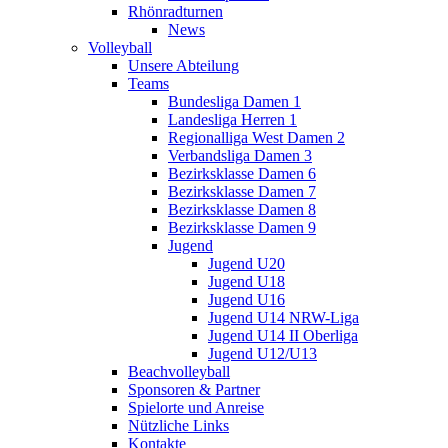
Rhönradturnen
News
Volleyball
Unsere Abteilung
Teams
Bundesliga Damen 1
Landesliga Herren 1
Regionalliga West Damen 2
Verbandsliga Damen 3
Bezirksklasse Damen 6
Bezirksklasse Damen 7
Bezirksklasse Damen 8
Bezirksklasse Damen 9
Jugend
Jugend U20
Jugend U18
Jugend U16
Jugend U14 NRW-Liga
Jugend U14 II Oberliga
Jugend U12/U13
Beachvolleyball
Sponsoren & Partner
Spielorte und Anreise
Nützliche Links
Kontakte