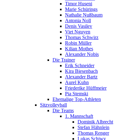
Timor Huseni
Marie Schürings
Nathalie Nußbaum
Antonia Noll
Denis Vasilev
Viet Nguyen
Thomas Schwirz
Robin Müller
Kilian Mothes
Alexander Nobis
Die Trainer
Erik Schneider
Kira Biesenbach
Alexander Bartz
Aurel Kuhn
Friederike Hüffmeier
Pia Stemski
Ehemalige Top-Athleten
Sitzvolleyball
Die Teams
1. Mannschaft
Dominik Albrecht
Stefan Hähnlein
Thomas Renger
Lukas Schiwy