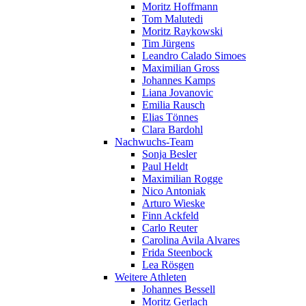
Moritz Hoffmann
Tom Malutedi
Moritz Raykowski
Tim Jürgens
Leandro Calado Simoes
Maximilian Gross
Johannes Kamps
Liana Jovanovic
Emilia Rausch
Elias Tönnes
Clara Bardohl
Nachwuchs-Team
Sonja Besler
Paul Heldt
Maximilian Rogge
Nico Antoniak
Arturo Wieske
Finn Ackfeld
Carlo Reuter
Carolina Avila Alvares
Frida Steenbock
Lea Rösgen
Weitere Athleten
Johannes Bessell
Moritz Gerlach