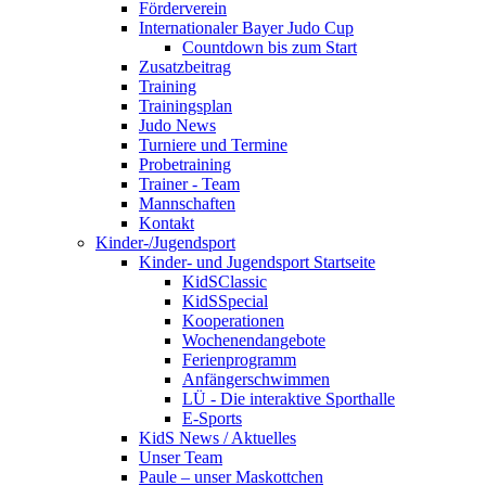
Förderverein
Internationaler Bayer Judo Cup
Countdown bis zum Start
Zusatzbeitrag
Training
Trainingsplan
Judo News
Turniere und Termine
Probetraining
Trainer - Team
Mannschaften
Kontakt
Kinder-/Jugendsport
Kinder- und Jugendsport Startseite
KidSClassic
KidSSpecial
Kooperationen
Wochenendangebote
Ferienprogramm
Anfängerschwimmen
LÜ - Die interaktive Sporthalle
E-Sports
KidS News / Aktuelles
Unser Team
Paule – unser Maskottchen