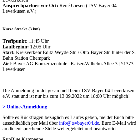
Ansprechpartner vor Ort:
René Giesen (TSV Bayer 04
Leverkusen e.V.)
Kurze Strecke (3 km)
Treffpunkt:
11:45 Uhr
Laufbeginn:
12:05 Uhr
Start:
Kreisverkehr Editz-Weyde-Str. / Otto-Bayer-Str. hinter der S-
Bahn Station Chempark
Ziel
: Bayer AG Konzernzentrale | Kaiser-Wilhelm-Allee 3 | 51373
Leverkusen
Die Anmeldung findet gesammelt beim TSV Bayer 04 Leverkusen
e.V. statt und ist nur bis zum 13.09.2022 um 18:00 Uhr möglich!
> Online-Anmeldung
Sollte es Rückfragen bezüglich es Laufes geben, meldet Euch bitte
ausschließlich per Mail über
info@tsvbayer04.de
. Eure E-Mail wird
an die entsprechende Stelle weitergeleitet und beantwortet.
RunBlue Kampagne