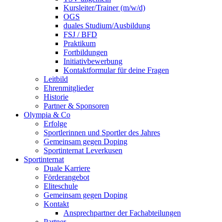
Kursleiter/Trainer (m/w/d)
OGS
duales Studium/Ausbildung
FSJ / BFD
Praktikum
Fortbildungen
Initiativbewerbung
Kontaktformular für deine Fragen
Leitbild
Ehrenmitglieder
Historie
Partner & Sponsoren
Olympia & Co
Erfolge
Sportlerinnen und Sportler des Jahres
Gemeinsam gegen Doping
Sportinternat Leverkusen
Sportinternat
Duale Karriere
Förderangebot
Eliteschule
Gemeinsam gegen Doping
Kontakt
Ansprechpartner der Fachabteilungen
Partner