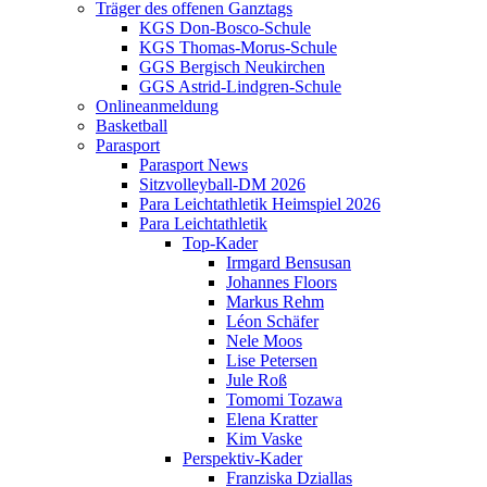
Träger des offenen Ganztags
KGS Don-Bosco-Schule
KGS Thomas-Morus-Schule
GGS Bergisch Neukirchen
GGS Astrid-Lindgren-Schule
Onlineanmeldung
Basketball
Parasport
Parasport News
Sitzvolleyball-DM 2026
Para Leichtathletik Heimspiel 2026
Para Leichtathletik
Top-Kader
Irmgard Bensusan
Johannes Floors
Markus Rehm
Léon Schäfer
Nele Moos
Lise Petersen
Jule Roß
Tomomi Tozawa
Elena Kratter
Kim Vaske
Perspektiv-Kader
Franziska Dziallas