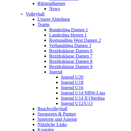
Rhönradturnen
News
Volleyball
Unsere Abteilung
Teams
Bundesliga Damen 1
Landesliga Herren 1
Regionalliga West Damen 2
Verbandsliga Damen 3
Bezirksklasse Damen 6
Bezirksklasse Damen 7
Bezirksklasse Damen 8
Bezirksklasse Damen 9
Jugend
Jugend U20
Jugend U18
Jugend U16
Jugend U14 NRW-Liga
Jugend U14 II Oberliga
Jugend U12/U13
Beachvolleyball
Sponsoren & Partner
Spielorte und Anreise
Nützliche Links
Kontakte