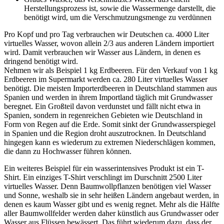
Herstellungsprozess ist, sowie die Wassermenge darstellt, die
benötigt wird, um die Verschmutzungsmenge zu verdünnen
Pro Kopf und pro Tag verbrauchen wir Deutschen ca. 4000 Liter
virtuelles Wasser, wovon allein 2/3 aus anderen Ländern importiert
wird. Damit verbrauchen wir Wasser aus Ländern, in denen es
dringend benötigt wird.
Nehmen wir als Beispiel 1 kg Erdbeeren. Für den Verkauf von 1 kg
Erdbeeren im Supermarkt werden ca. 280 Liter virtuelles Wasser
benötigt. Die meisten Importerdbeeren in Deutschland stammen aus
Spanien und werden in ihrem Importland täglich mit Grundwasser
beregnet. Ein Großteil davon verdunstet und fällt nicht etwa in
Spanien, sondern in regenreichen Gebieten wie Deutschland in
Form von Regen auf die Erde. Somit sinkt der Grundwasserspiegel
in Spanien und die Region droht auszutrocknen. In Deutschland
hingegen kann es wiederum zu extremen Niederschlägen kommen,
die dann zu Hochwasser führen können.
Ein weiteres Beispiel für ein wasserintensives Produkt ist ein T-
Shirt. Ein einziges T-Shirt verschlingt im Durschnitt 2500 Liter
virtuelles Wasser. Denn Baumwollpflanzen benötigen viel Wasser
und Sonne, weshalb sie in sehr heißen Ländern angebaut werden, in
denen es kaum Wasser gibt und es wenig regnet. Mehr als die Hälfte
aller Baumwollfelder werden daher künstlich aus Grundwasser oder
Wasser aus Flüssen bewässert. Das führt wiederum dazu, dass der