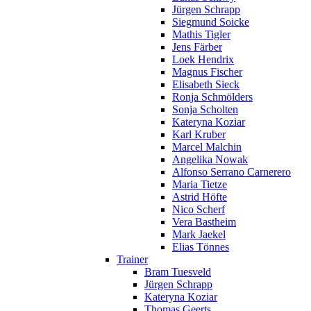
Jürgen Schrapp
Siegmund Soicke
Mathis Tigler
Jens Färber
Loek Hendrix
Magnus Fischer
Elisabeth Sieck
Ronja Schmölders
Sonja Scholten
Kateryna Koziar
Karl Kruber
Marcel Malchin
Angelika Nowak
Alfonso Serrano Carnerero
Maria Tietze
Astrid Höfte
Nico Scherf
Vera Bastheim
Mark Jaekel
Elias Tönnes
Trainer
Bram Tuesveld
Jürgen Schrapp
Kateryna Koziar
Thomas Geerts