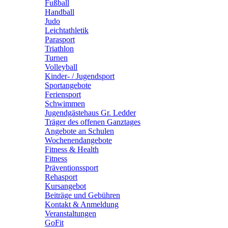
Fußball
Handball
Judo
Leichtathletik
Parasport
Triathlon
Turnen
Volleyball
Kinder- / Jugendsport
Sportangebote
Feriensport
Schwimmen
Jugendgästehaus Gr. Ledder
Träger des offenen Ganztages
Angebote an Schulen
Wochenendangebote
Fitness & Health
Fitness
Präventionssport
Rehasport
Kursangebot
Beiträge und Gebühren
Kontakt & Anmeldung
Veranstaltungen
GoFit