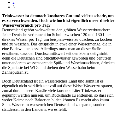
2
3
Trinkwasser ist demnach kostbares Gut und viel zu schade, um
es zu verschwenden. Doch wie hoch ist eigentlich unser direkter
Wasserverbrauch pro Tag
?
Deutschland gehört weltweilt zu den größten Wasserverbrauchern.
Jeder Deutsche verbraucht im Schnitt zwischen 120 und 130 Liter
direktes Wasser pro Tag, um beispielsweise zu duschen, zu kochen
und zu waschen. Das entspricht in etwa einer Wassermenge, die in
eine Badewanne passt. Allerdings muss man an dieser Stelle
erwähnen, dass der Durchschnittswert seit den 80ern stetig sinkt,
denn die Deutschen sind pflichtbewusster geworden und benutzen
unter anderem wassersparende Spül- und Waschmaschinen, drücken
die Spartaste bei WCs und drehen den Wasserhahn beim
Zähneputzen zu.
Doch Deutschland ist ein wasserreiches Land und somit ist es
eigentlich nicht wirklich sinnvoll auf diese Weise Wasser zu sparen,
zumal durch unsere Kanäle viele tausende Liter Trinkwasser
gepumpt werden müssen, um Rückstände zu entfernen, so dass sich
weder Keime noch Bakterien bilden können.Es macht also kaum
Sinn, Wasser im wasserreichen Deutschland zu sparen, sondern
stattdessen in den Ländern, wo es fehlt.