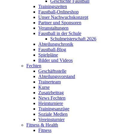
Geschichte Faustball
Trainingszeiten
Faustball-Onlineshop
Unser Nachwuchskonzept
Partner und Sponsoren
Veranstaltungen
Faustball in der Schule
Schulmeisterschaft 2026
Abteilungschronik
Faustball-Blog
Spielpläne
Bilder und Videos
Fechten
Geschäftsstelle
Abteilungsvorstand
Trainerteam
Kurse
Zusatzbeitrag
News Fechten
Heimturniere
Trainingsanzüge
Soziale Medien
Vereinsturnier
Fitness & Health
Fitness