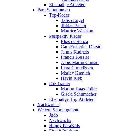
Ehemalige Athleten
Para Schwimmen
Top-Kader
Taliso Engel
Tobias Pollap
Maurice Wetekam
Perspektiv-Kader
Elias de Souza
Carl-Frederick Droste
Jannis Katirtzis
Francis Kessler
Alois Martin Cousin
Lena Cornelissen
Marley Kranich
Havin Islek
Die Trainer
Marion Haas-Faller
Gisela Schumacher
Ehemalige Top-Athleten
Nachwuchs
Weitere Sportangebote
Judo
Nachwuchs
Happy ParaKids
Fit mit Prothese