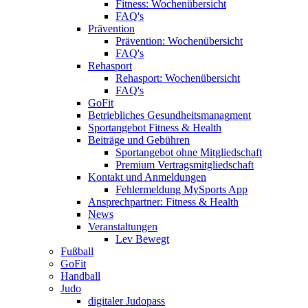
Fitness: Wochenübersicht
FAQ's
Prävention
Prävention: Wochenübersicht
FAQ's
Rehasport
Rehasport: Wochenübersicht
FAQ's
GoFit
Betriebliches Gesundheitsmanagment
Sportangebot Fitness & Health
Beiträge und Gebühren
Sportangebot ohne Mitgliedschaft
Premium Vertragsmitgliedschaft
Kontakt und Anmeldungen
Fehlermeldung MySports App
Ansprechpartner: Fitness & Health
News
Veranstaltungen
Lev Bewegt
Fußball
GoFit
Handball
Judo
digitaler Judopass