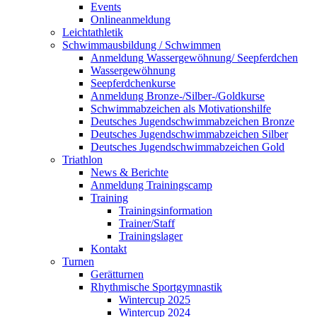
Events
Onlineanmeldung
Leichtathletik
Schwimmausbildung / Schwimmen
Anmeldung Wassergewöhnung/ Seepferdchen
Wassergewöhnung
Seepferdchenkurse
Anmeldung Bronze-/Silber-/Goldkurse
Schwimmabzeichen als Motivationshilfe
Deutsches Jugendschwimmabzeichen Bronze
Deutsches Jugendschwimmabzeichen Silber
Deutsches Jugendschwimmabzeichen Gold
Triathlon
News & Berichte
Anmeldung Trainingscamp
Training
Trainingsinformation
Trainer/Staff
Trainingslager
Kontakt
Turnen
Gerätturnen
Rhythmische Sportgymnastik
Wintercup 2025
Wintercup 2024