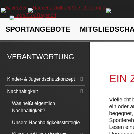
Navigation
SPORTANGEBOTE
MITGLIEDSCH
überspringen
TSV Bayer 04 Leverkusen e.V.
Verantwortung
Nachhaltigk
VERANTWORTUNG
EIN
Navigation
Kinder- & Jugendschutzkonzept
überspringen
Nachhaltigkeit
Vielleicht
Was heißt eigentlich
ein oder 
Nachhaltigkeit?
begegnet, 
Sportlere
Unsere Nachhaltigkeitsstrategie
Lesen eine