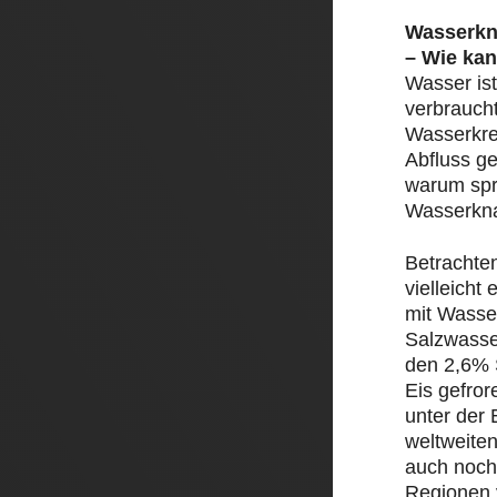
Wasserkn
– Wie kan
Wasser ist
verbrauch
Wasserkre
Abfluss ge
warum spr
Wasserkn
Betrachte
vielleicht
mit Wasser
Salzwasse
den 2,6% 
Eis gefror
unter der 
weltweite
auch noch
Regionen 