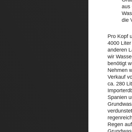
aus 
Wass
die
Pro Kopf 
4000 Liter
anderen L
wir Wasse
benötigt w
Nehmen wi
Verkauf v
ca. 280 Li
Importerd
Spanien un
Grundwass
verdunstet
regenreic
Regen auf 
Grundwass