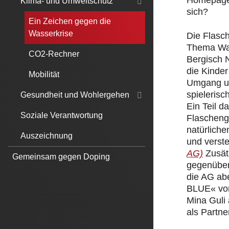
Homepage.
Klima- und Umweltschutz
sich?
Ein Zeichen gegen die
Wasserkrise
Die Flasc
Thema Was
CO2-Rechner
Bergisch 
die Kinde
Mobilität
Umgang un
spielerisc
Gesundheit und Wohlergehen
Ein Teil 
Soziale Verantwortung
Flascheng
natürliche
Auszeichnung
und verst
AG)
Zusät
Gemeinsam gegen Doping
gegenüber
die AG ab
BLUE« von
Mina Guli
als Partner