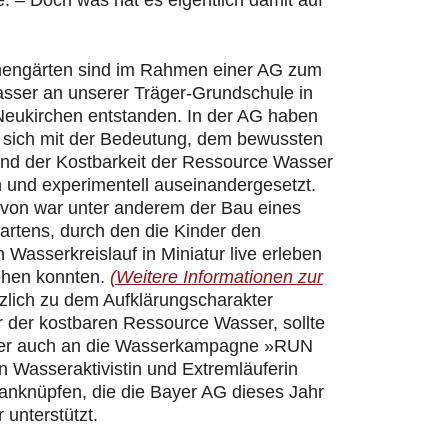
 – Doch was hat es eigentlich damit auf
hengärten sind im Rahmen einer AG zum
ser an unserer Träger-Grundschule in
Neukirchen entstanden. In der AG haben
r sich mit der Bedeutung, dem bewussten
d der Kostbarkeit der Ressource Wasser
h und experimentell auseinandergesetzt.
davon war unter anderem der Bau eines
artens, durch den die Kinder den
n Wasserkreislauf in Miniatur live erleben
ehen konnten.
(Weitere Informationen zur
zlich zu dem Aufklärungscharakter
 der kostbaren Ressource Wasser, sollte
er auch an die Wasserkampagne »RUN
 Wasseraktivistin und Extremläuferin
 anknüpfen, die die Bayer AG dieses Jahr
 unterstützt.