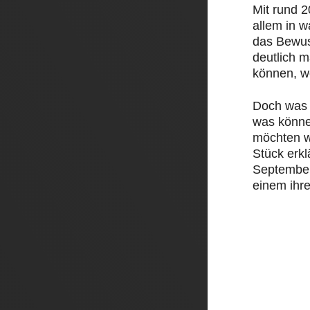
Mit rund 
allem in 
das Bewus
deutlich 
können, w
Doch was 
was könne
möchten w
Stück erk
September 
einem ihre