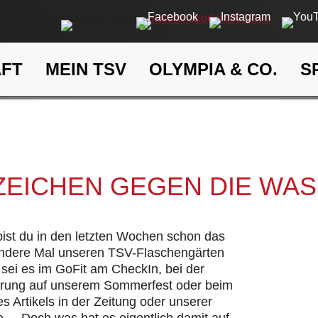
AFT
MEIN TSV
OLYMPIA & CO.
S
Ein Zeichen gegen die Wasse
eit
Klima- und Umweltschutz
 ZEICHEN GEGEN DIE WA
 bist du in den letzten Wochen schon das
andere Mal unseren TSV-Flaschengärten
sei es im GoFit am CheckIn, bei der
hrung auf unserem Sommerfest oder beim
s Artikels in der Zeitung oder unserer