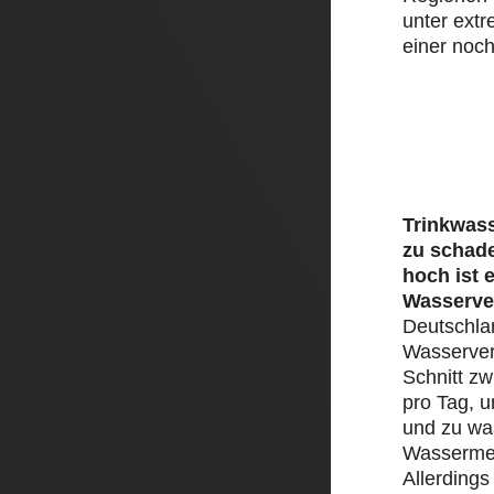
unter ext
einer noch
Trinkwass
zu schad
hoch ist 
Wasserve
Deutschlan
Wasserver
Schnitt zw
pro Tag, 
und zu was
Wassermen
Allerding