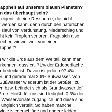
appheit auf unserem blauen Planeten?
n das überhaupt sein?
 eigentlich eine Ressource, die nicht
t werden kann, denn durch den natürlichen
islauf von Verdunstung, Niederschlag und
ht kein Tropfen verloren. Fragt sich also,
echen wir weltweit von einer
appheit?
n wir die Erde aus dem Weltall, kann man
 erkennen, dass ca. 71% der Erdoberfläche
 bedeckt ist. Davon ist jedoch 97,4%
r und gerade mal 2,6% Süßwasser. Von
Süßwasser wiederum ist der Großteil zu
en bzw. befindet sich als Grundwasser tief
Erde. Heißt, für uns sind lediglich 0,3% der
n Wasservorräte zugänglich und diese sind
 ungleich verteilt. So haben manche
viele Niederschläge und andere leiden