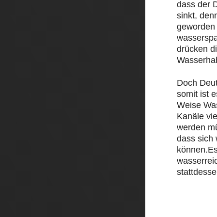
dass der D
sinkt, den
geworden 
wasserspa
drücken d
Wasserha
Doch Deut
somit ist e
Weise Was
Kanäle vi
werden mü
dass sich
können.Es
wasserrei
stattdesse