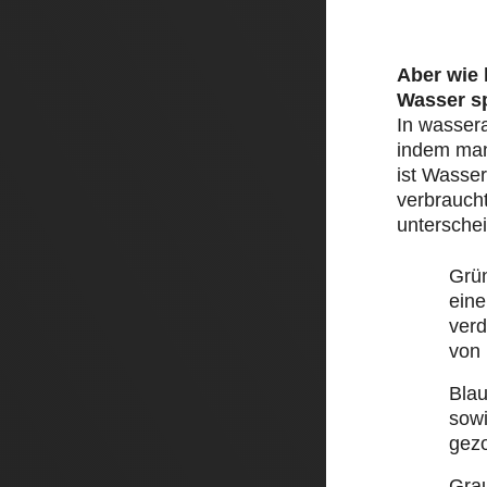
Aber wie
Wasser s
In wasser
indem man 
ist Wasser
verbraucht
unterschei
Grü
eine
ver
von
Bla
sow
gez
Gra