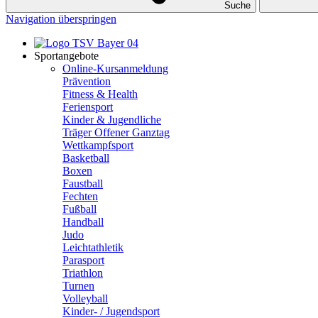
Suche
Navigation überspringen
Sportangebote
Online-Kursanmeldung
Prävention
Fitness & Health
Feriensport
Kinder & Jugendliche
Träger Offener Ganztag
Wettkampfsport
Basketball
Boxen
Faustball
Fechten
Fußball
Handball
Judo
Leichtathletik
Parasport
Triathlon
Turnen
Volleyball
Kinder- / Jugendsport