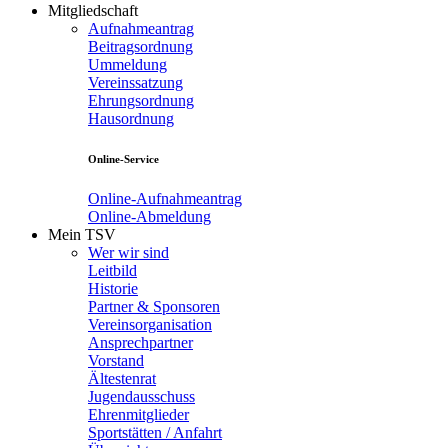
Mitgliedschaft
Aufnahmeantrag
Beitragsordnung
Ummeldung
Vereinssatzung
Ehrungsordnung
Hausordnung
Online-Service
Online-Aufnahmeantrag
Online-Abmeldung
Mein TSV
Wer wir sind
Leitbild
Historie
Partner & Sponsoren
Vereinsorganisation
Ansprechpartner
Vorstand
Ältestenrat
Jugendausschuss
Ehrenmitglieder
Sportstätten / Anfahrt