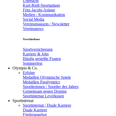
Übersicht
Kurt-Rieß-Sportanlage
Fritz-Jacobi-Anlage
Medien / Kommunikation
Social Media
Vereinsmagazin / Newsletter
Vereinsnews
Verschiedenes
Sportversicherung
Karriere & Jobs
Häufig gestellte Fragen
Sommerfest
Olympia & Co.
Erfolge
Medaillen Olympische Spiele
Medaillen Paralympics
Sportlerinnen / Sportler des Jahres
Gemeinsam gegen Doping
Sportinternat Leverkusen
Sportinternat
Sportinternat / Duale Karriere
Duale Karriere
Förderangebot