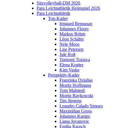
Sitzvolleyball-DM 2026
Para Leichtathletik Heimspiel 2026
Para Leichtathletik
Top-Kader
Irmgard Bensusan
Johannes Floors
Markus Rehm
Léon Schäfer
Nele Moos
Lise Petersen
Jule Roß
Tomomi Tozawa
Elena Kratter
Kim Vaske
Perspektiv-Kader
Franziska Dziallas
Moritz Hoffmann
Tom Malutedi
Moritz Raykowski
Tim Jürgens
Leandro Calado Simoes
Maximilian Gross
Johannes Kamps
Liana Jovanovic
Emilia Rausch