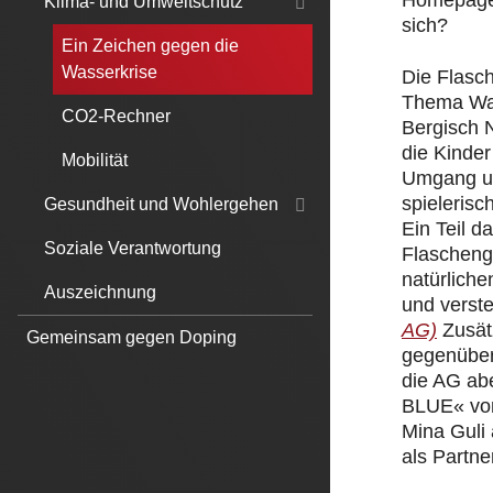
Homepage.
Klima- und Umweltschutz
sich?
Ein Zeichen gegen die
Wasserkrise
Die Flasc
Thema Was
CO2-Rechner
Bergisch 
die Kinde
Mobilität
Umgang un
spielerisc
Gesundheit und Wohlergehen
Ein Teil 
Soziale Verantwortung
Flascheng
natürliche
Auszeichnung
und verst
AG)
Zusät
Gemeinsam gegen Doping
gegenüber
die AG ab
BLUE« von
Mina Guli
als Partner