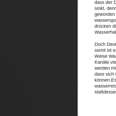
dass der D
sinkt, den
geworden 
wasserspa
drücken d
Wasserha
Doch Deut
somit ist e
Weise Was
Kanäle vi
werden mü
dass sich
können.Es
wasserrei
stattdesse