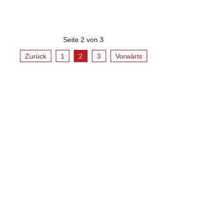
Seite 2 von 3
Zurück
1
2
3
Vorwärts