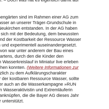
 – Doch was hat es eigentlich damit auf
hengärten sind im Rahmen einer AG zum
ser an unserer Träger-Grundschule in
Neukirchen entstanden. In der AG haben
r sich mit der Bedeutung, dem bewussten
d der Kostbarkeit der Ressource Wasser
h und experimentell auseinandergesetzt.
davon war unter anderem der Bau eines
artens, durch den die Kinder den
n Wasserkreislauf in Miniatur live erleben
ehen konnten.
(Weitere Informationen zur
zlich zu dem Aufklärungscharakter
 der kostbaren Ressource Wasser, sollte
er auch an die Wasserkampagne »RUN
 Wasseraktivistin und Extremläuferin
 anknüpfen, die die Bayer AG dieses Jahr
 unterstützt.