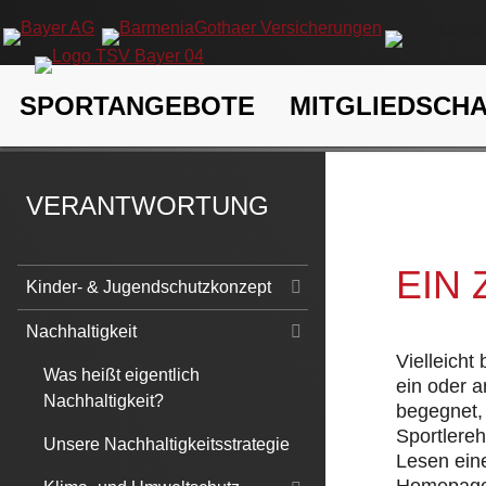
Navigation
SPORTANGEBOTE
MITGLIEDSCH
überspringen
TSV Bayer 04 Leverkusen e.V.
Verantwortung
Nachhaltigk
VERANTWORTUNG
EIN
Navigation
Kinder- & Jugendschutzkonzept
überspringen
Nachhaltigkeit
Vielleicht
Was heißt eigentlich
ein oder 
Nachhaltigkeit?
begegnet, 
Sportlere
Unsere Nachhaltigkeitsstrategie
Lesen eine