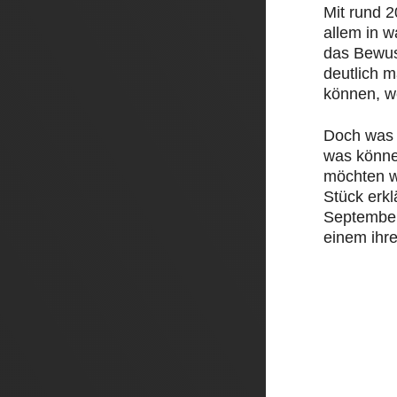
Mit rund 
allem in 
das Bewus
deutlich 
können, w
Doch was 
was könne
möchten w
Stück erk
September 
einem ihre