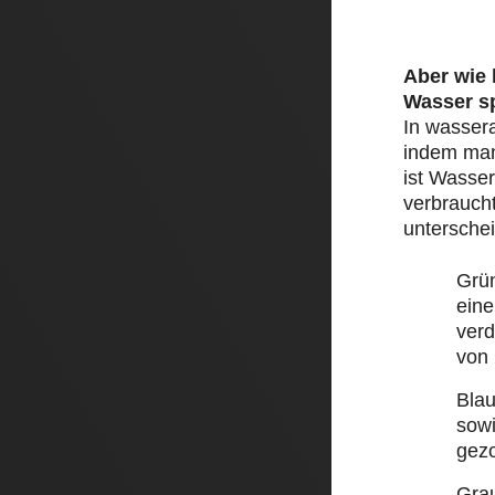
Aber wie
Wasser s
In wasser
indem man 
ist Wasser
verbraucht
unterschei
Grü
eine
ver
von
Bla
sow
gez
Gra