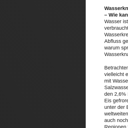
Wasserkn
– Wie kan
Wasser ist
verbrauch
Wasserkre
Abfluss ge
warum spr
Wasserkn
Betrachte
vielleicht
mit Wasser
Salzwasse
den 2,6% 
Eis gefror
unter der 
weltweite
auch noch
Regionen 