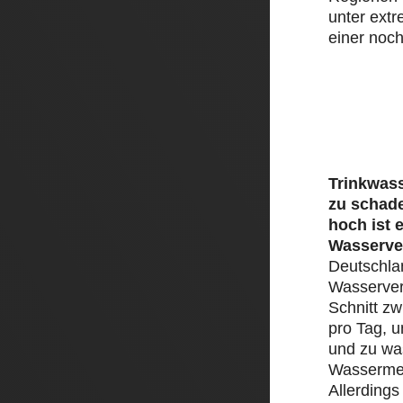
unter ext
einer noch
Trinkwass
zu schad
hoch ist 
Wasserve
Deutschlan
Wasserver
Schnitt zw
pro Tag, 
und zu was
Wassermen
Allerding