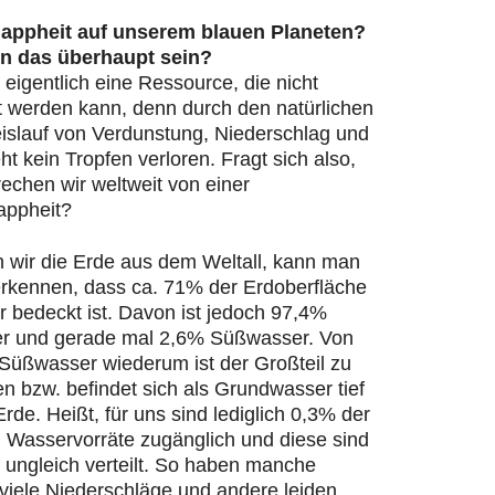
appheit auf unserem blauen Planeten?
n das überhaupt sein?
 eigentlich eine Ressource, die nicht
t werden kann, denn durch den natürlichen
islauf von Verdunstung, Niederschlag und
ht kein Tropfen verloren. Fragt sich also,
echen wir weltweit von einer
appheit?
n wir die Erde aus dem Weltall, kann man
 erkennen, dass ca. 71% der Erdoberfläche
 bedeckt ist. Davon ist jedoch 97,4%
r und gerade mal 2,6% Süßwasser. Von
Süßwasser wiederum ist der Großteil zu
en bzw. befindet sich als Grundwasser tief
Erde. Heißt, für uns sind lediglich 0,3% der
n Wasservorräte zugänglich und diese sind
 ungleich verteilt. So haben manche
viele Niederschläge und andere leiden