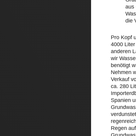
aus 
Wass
die
Pro Kopf 
4000 Liter
anderen L
wir Wasse
benötigt w
Nehmen wi
Verkauf v
ca. 280 Li
Importerd
Spanien un
Grundwass
verdunstet
regenreic
Regen auf 
Grundwass