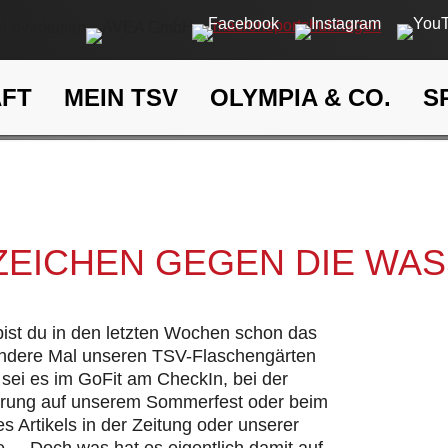
AFT
MEIN TSV
OLYMPIA & CO.
S
Ein Zeichen gegen die Wasse
eit
Klima- und Umweltschutz
 ZEICHEN GEGEN DIE WA
 bist du in den letzten Wochen schon das
andere Mal unseren TSV-Flaschengärten
sei es im GoFit am CheckIn, bei der
hrung auf unserem Sommerfest oder beim
s Artikels in der Zeitung oder unserer