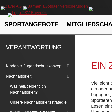
Navigation
SPORTANGEBOTE
MITGLIEDSCH
überspringen
TSV Bayer 04 Leverkusen e.V.
Verantwortung
Nachhaltigk
VERANTWORTUNG
EIN
Navigation
Kinder- & Jugendschutzkonzept
überspringen
Nachhaltigkeit
Vielleicht
Was heißt eigentlich
ein oder 
Nachhaltigkeit?
begegnet, 
Sportlere
Unsere Nachhaltigkeitsstrategie
Lesen eine