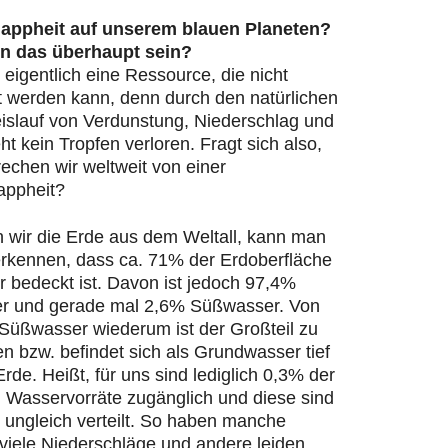
appheit auf unserem blauen Planeten?
n das überhaupt sein?
 eigentlich eine Ressource, die nicht
t werden kann, denn durch den natürlichen
islauf von Verdunstung, Niederschlag und
ht kein Tropfen verloren. Fragt sich also,
echen wir weltweit von einer
appheit?
n wir die Erde aus dem Weltall, kann man
 erkennen, dass ca. 71% der Erdoberfläche
 bedeckt ist. Davon ist jedoch 97,4%
r und gerade mal 2,6% Süßwasser. Von
Süßwasser wiederum ist der Großteil zu
en bzw. befindet sich als Grundwasser tief
Erde. Heißt, für uns sind lediglich 0,3% der
n Wasservorräte zugänglich und diese sind
 ungleich verteilt. So haben manche
viele Niederschläge und andere leiden