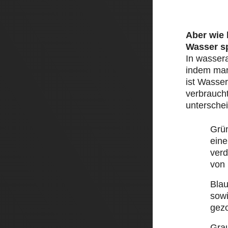
Aber wie
Wasser s
In wasser
indem man 
ist Wasser
verbraucht
unterschei
Grü
eine
ver
von
Bla
sow
gez
Gra