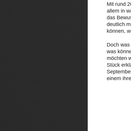
Mit rund 
allem in 
das Bewus
deutlich 
können, w
Doch was 
was könne
möchten w
Stück erk
September 
einem ihre