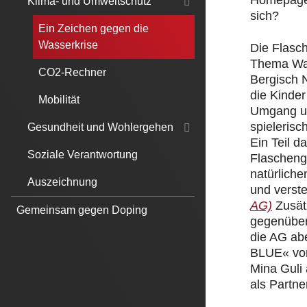
Homepage.
Klima- und Umweltschutz
sich?
Ein Zeichen gegen die
Wasserkrise
Die Flasc
Thema Was
CO2-Rechner
Bergisch 
die Kinde
Mobilität
Umgang un
spielerisc
Gesundheit und Wohlergehen
Ein Teil 
Soziale Verantwortung
Flascheng
natürliche
Auszeichnung
und verst
AG)
Zusät
Gemeinsam gegen Doping
gegenüber
die AG ab
BLUE« von
Mina Guli
als Partner