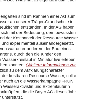
 – Doch was hat es eigentlich damit auf
hengärten sind im Rahmen einer AG zum
ser an unserer Träger-Grundschule in
Neukirchen entstanden. In der AG haben
r sich mit der Bedeutung, dem bewussten
d der Kostbarkeit der Ressource Wasser
h und experimentell auseinandergesetzt.
davon war unter anderem der Bau eines
artens, durch den die Kinder den
n Wasserkreislauf in Miniatur live erleben
ehen konnten.
(Weitere Informationen zur
zlich zu dem Aufklärungscharakter
 der kostbaren Ressource Wasser, sollte
er auch an die Wasserkampagne »RUN
 Wasseraktivistin und Extremläuferin
 anknüpfen, die die Bayer AG dieses Jahr
 unterstützt.