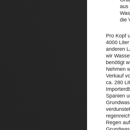
aus 
Wass
die
Pro Kopf 
4000 Liter
anderen L
wir Wasse
benötigt w
Nehmen wi
Verkauf v
ca. 280 Li
Importerd
Spanien un
Grundwass
verdunstet
regenreic
Regen auf 
Grundwass