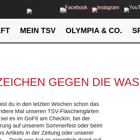
AFT
MEIN TSV
OLYMPIA & CO.
S
Ein Zeichen gegen die Wasse
eit
Klima- und Umweltschutz
 ZEICHEN GEGEN DIE WA
 bist du in den letzten Wochen schon das
andere Mal unseren TSV-Flaschengärten
sei es im GoFit am CheckIn, bei der
hrung auf unserem Sommerfest oder beim
s Artikels in der Zeitung oder unserer