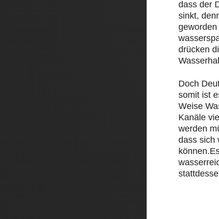
dass der D
sinkt, den
geworden 
wasserspa
drücken d
Wasserha
Doch Deut
somit ist e
Weise Was
Kanäle vi
werden mü
dass sich
können.Es
wasserrei
stattdesse