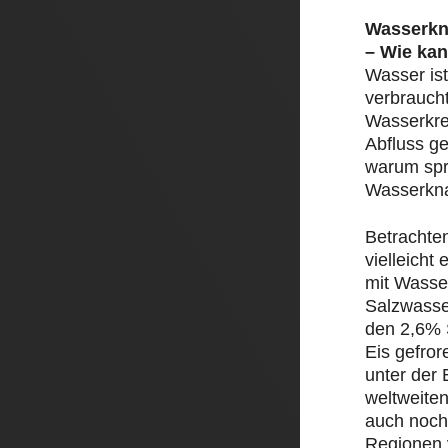
Wasserkn
– Wie kan
Wasser ist
verbrauch
Wasserkre
Abfluss ge
warum spr
Wasserkn
Betrachte
vielleicht
mit Wasser
Salzwasse
den 2,6% 
Eis gefror
unter der 
weltweite
auch noch
Regionen 