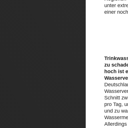
unter ext
einer noch
Trinkwass
zu schad
hoch ist 
Wasserve
Deutschlan
Wasserver
Schnitt zw
pro Tag, 
und zu was
Wassermen
Allerding