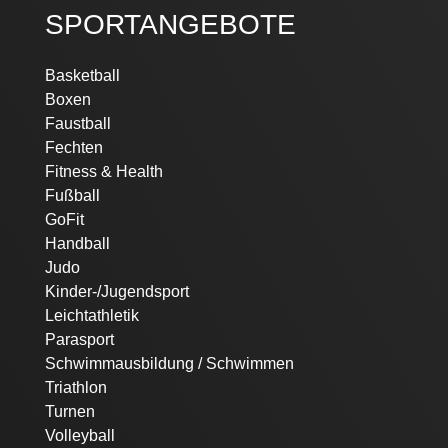
SPORTANGEBOTE
Navigation
Basketball
überspringen
Boxen
Faustball
Fechten
Fitness & Health
Fußball
GoFit
Handball
Judo
Kinder-/Jugendsport
Leichtathletik
Parasport
Schwimmausbildung / Schwimmen
Triathlon
Turnen
Volleyball