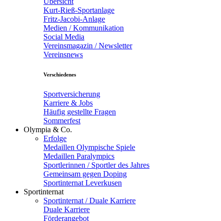
Übersicht
Kurt-Rieß-Sportanlage
Fritz-Jacobi-Anlage
Medien / Kommunikation
Social Media
Vereinsmagazin / Newsletter
Vereinsnews
Verschiedenes
Sportversicherung
Karriere & Jobs
Häufig gestellte Fragen
Sommerfest
Olympia & Co.
Erfolge
Medaillen Olympische Spiele
Medaillen Paralympics
Sportlerinnen / Sportler des Jahres
Gemeinsam gegen Doping
Sportinternat Leverkusen
Sportinternat
Sportinternat / Duale Karriere
Duale Karriere
Förderangebot