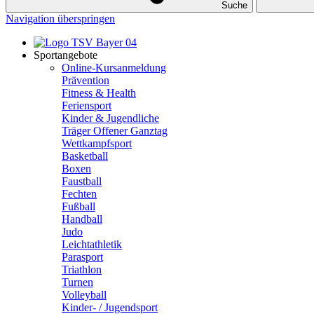
Suche
Navigation überspringen
Sportangebote
Online-Kursanmeldung
Prävention
Fitness & Health
Feriensport
Kinder & Jugendliche
Träger Offener Ganztag
Wettkampfsport
Basketball
Boxen
Faustball
Fechten
Fußball
Handball
Judo
Leichtathletik
Parasport
Triathlon
Turnen
Volleyball
Kinder- / Jugendsport