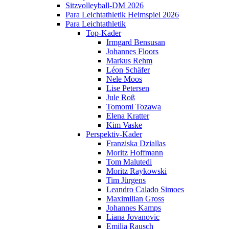
Sitzvolleyball-DM 2026
Para Leichtathletik Heimspiel 2026
Para Leichtathletik
Top-Kader
Irmgard Bensusan
Johannes Floors
Markus Rehm
Léon Schäfer
Nele Moos
Lise Petersen
Jule Roß
Tomomi Tozawa
Elena Kratter
Kim Vaske
Perspektiv-Kader
Franziska Dziallas
Moritz Hoffmann
Tom Malutedi
Moritz Raykowski
Tim Jürgens
Leandro Calado Simoes
Maximilian Gross
Johannes Kamps
Liana Jovanovic
Emilia Rausch