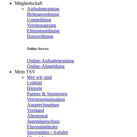
Mitgliedschaft
Aufnahmeantrag
Beitragsordnung
Ummeldung
Vereinssatzung
Ehrungsordnung
Hausordnung
Online-Service
Online-Aufnahmeantrag
Online-Abmeldung
Mein TSV
Wer wir sind
Leitbild
Historie
Partner & Sponsoren
Vereinsorganisation
Ansprechpartner
Vorstand
Ältestenrat
Jugendausschuss
Ehrenmitglieder
Sportstätten / Anfahrt