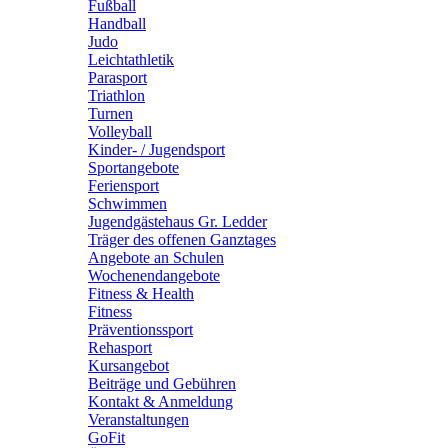
Fußball
Handball
Judo
Leichtathletik
Parasport
Triathlon
Turnen
Volleyball
Kinder- / Jugendsport
Sportangebote
Feriensport
Schwimmen
Jugendgästehaus Gr. Ledder
Träger des offenen Ganztages
Angebote an Schulen
Wochenendangebote
Fitness & Health
Fitness
Präventionssport
Rehasport
Kursangebot
Beiträge und Gebühren
Kontakt & Anmeldung
Veranstaltungen
GoFit