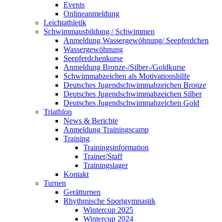
Events
Onlineanmeldung
Leichtathletik
Schwimmausbildung / Schwimmen
Anmeldung Wassergewöhnung/ Seepferdchen
Wassergewöhnung
Seepferdchenkurse
Anmeldung Bronze-/Silber-/Goldkurse
Schwimmabzeichen als Motivationshilfe
Deutsches Jugendschwimmabzeichen Bronze
Deutsches Jugendschwimmabzeichen Silber
Deutsches Jugendschwimmabzeichen Gold
Triathlon
News & Berichte
Anmeldung Trainingscamp
Training
Trainingsinformation
Trainer/Staff
Trainingslager
Kontakt
Turnen
Gerätturnen
Rhythmische Sportgymnastik
Wintercup 2025
Wintercup 2024