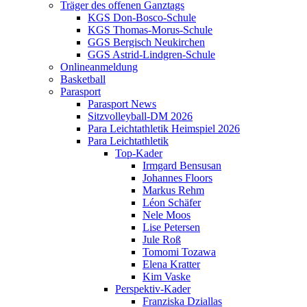
Träger des offenen Ganztags
KGS Don-Bosco-Schule
KGS Thomas-Morus-Schule
GGS Bergisch Neukirchen
GGS Astrid-Lindgren-Schule
Onlineanmeldung
Basketball
Parasport
Parasport News
Sitzvolleyball-DM 2026
Para Leichtathletik Heimspiel 2026
Para Leichtathletik
Top-Kader
Irmgard Bensusan
Johannes Floors
Markus Rehm
Léon Schäfer
Nele Moos
Lise Petersen
Jule Roß
Tomomi Tozawa
Elena Kratter
Kim Vaske
Perspektiv-Kader
Franziska Dziallas