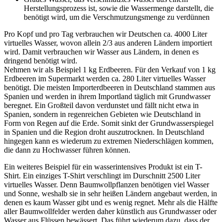
Herstellungsprozess ist, sowie die Wassermenge darstellt, die
benötigt wird, um die Verschmutzungsmenge zu verdünnen
Pro Kopf und pro Tag verbrauchen wir Deutschen ca. 4000 Liter
virtuelles Wasser, wovon allein 2/3 aus anderen Ländern importiert
wird. Damit verbrauchen wir Wasser aus Ländern, in denen es
dringend benötigt wird.
Nehmen wir als Beispiel 1 kg Erdbeeren. Für den Verkauf von 1 kg
Erdbeeren im Supermarkt werden ca. 280 Liter virtuelles Wasser
benötigt. Die meisten Importerdbeeren in Deutschland stammen aus
Spanien und werden in ihrem Importland täglich mit Grundwasser
beregnet. Ein Großteil davon verdunstet und fällt nicht etwa in
Spanien, sondern in regenreichen Gebieten wie Deutschland in
Form von Regen auf die Erde. Somit sinkt der Grundwasserspiegel
in Spanien und die Region droht auszutrocknen. In Deutschland
hingegen kann es wiederum zu extremen Niederschlägen kommen,
die dann zu Hochwasser führen können.
Ein weiteres Beispiel für ein wasserintensives Produkt ist ein T-
Shirt. Ein einziges T-Shirt verschlingt im Durschnitt 2500 Liter
virtuelles Wasser. Denn Baumwollpflanzen benötigen viel Wasser
und Sonne, weshalb sie in sehr heißen Ländern angebaut werden, in
denen es kaum Wasser gibt und es wenig regnet. Mehr als die Hälfte
aller Baumwollfelder werden daher künstlich aus Grundwasser oder
Wasser aus Flüssen bewässert. Das führt wiederum dazu, dass der