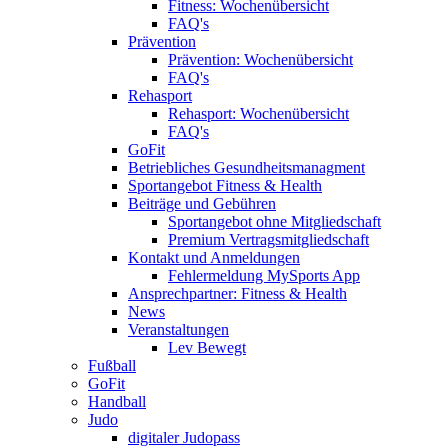
Fitness: Wochenübersicht
FAQ's
Prävention
Prävention: Wochenübersicht
FAQ's
Rehasport
Rehasport: Wochenübersicht
FAQ's
GoFit
Betriebliches Gesundheitsmanagment
Sportangebot Fitness & Health
Beiträge und Gebühren
Sportangebot ohne Mitgliedschaft
Premium Vertragsmitgliedschaft
Kontakt und Anmeldungen
Fehlermeldung MySports App
Ansprechpartner: Fitness & Health
News
Veranstaltungen
Lev Bewegt
Fußball
GoFit
Handball
Judo
digitaler Judopass