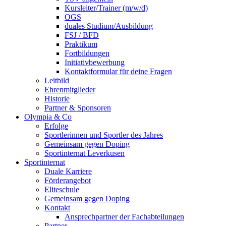
Kursleiter/Trainer (m/w/d)
OGS
duales Studium/Ausbildung
FSJ / BFD
Praktikum
Fortbildungen
Initiativbewerbung
Kontaktformular für deine Fragen
Leitbild
Ehrenmitglieder
Historie
Partner & Sponsoren
Olympia & Co
Erfolge
Sportlerinnen und Sportler des Jahres
Gemeinsam gegen Doping
Sportinternat Leverkusen
Sportinternat
Duale Karriere
Förderangebot
Eliteschule
Gemeinsam gegen Doping
Kontakt
Ansprechpartner der Fachabteilungen
Partner