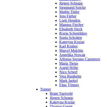
Jürgen Schrapp
Siegmund Soicke
Mathis Tigler
Jens Färber
Loek Hendrix
Magnus Fischer
Elisabeth Sieck
Ronja Schmölders
Sonja Scholten
Kateryna Koziar
Karl Kruber
Marcel Malchin
Angelika Nowak
Alfonso Serrano Carnerero
Maria Tietze
Astrid Höfte
Nico Scherf
Vera Bastheim
Mark Jaekel
Elias Tönnes
Trainer
Bram Tuesveld
Jürgen Schrapp
Kateryna Koziar
Thomas Geerts