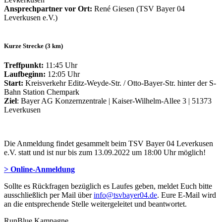
Ansprechpartner vor Ort:
René Giesen (TSV Bayer 04
Leverkusen e.V.)
Kurze Strecke (3 km)
Treffpunkt:
11:45 Uhr
Laufbeginn:
12:05 Uhr
Start:
Kreisverkehr Editz-Weyde-Str. / Otto-Bayer-Str. hinter der S-
Bahn Station Chempark
Ziel
: Bayer AG Konzernzentrale | Kaiser-Wilhelm-Allee 3 | 51373
Leverkusen
Die Anmeldung findet gesammelt beim TSV Bayer 04 Leverkusen
e.V. statt und ist nur bis zum 13.09.2022 um 18:00 Uhr möglich!
> Online-Anmeldung
Sollte es Rückfragen bezüglich es Laufes geben, meldet Euch bitte
ausschließlich per Mail über
info@tsvbayer04.de
. Eure E-Mail wird
an die entsprechende Stelle weitergeleitet und beantwortet.
RunBlue Kampagne