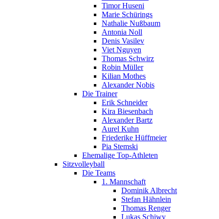
Timor Huseni
Marie Schürings
Nathalie Nußbaum
Antonia Noll
Denis Vasilev
Viet Nguyen
Thomas Schwirz
Robin Müller
Kilian Mothes
Alexander Nobis
Die Trainer
Erik Schneider
Kira Biesenbach
Alexander Bartz
Aurel Kuhn
Friederike Hüffmeier
Pia Stemski
Ehemalige Top-Athleten
Sitzvolleyball
Die Teams
1. Mannschaft
Dominik Albrecht
Stefan Hähnlein
Thomas Renger
Lukas Schiwy