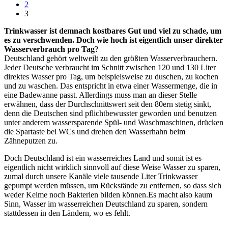
2
3
Trinkwasser ist demnach kostbares Gut und viel zu schade, um
es zu verschwenden. Doch wie hoch ist eigentlich unser direkter
Wasserverbrauch pro Tag
?
Deutschland gehört weltweilt zu den größten Wasserverbrauchern.
Jeder Deutsche verbraucht im Schnitt zwischen 120 und 130 Liter
direktes Wasser pro Tag, um beispielsweise zu duschen, zu kochen
und zu waschen. Das entspricht in etwa einer Wassermenge, die in
eine Badewanne passt. Allerdings muss man an dieser Stelle
erwähnen, dass der Durchschnittswert seit den 80ern stetig sinkt,
denn die Deutschen sind pflichtbewusster geworden und benutzen
unter anderem wassersparende Spül- und Waschmaschinen, drücken
die Spartaste bei WCs und drehen den Wasserhahn beim
Zähneputzen zu.
Doch Deutschland ist ein wasserreiches Land und somit ist es
eigentlich nicht wirklich sinnvoll auf diese Weise Wasser zu sparen,
zumal durch unsere Kanäle viele tausende Liter Trinkwasser
gepumpt werden müssen, um Rückstände zu entfernen, so dass sich
weder Keime noch Bakterien bilden können.Es macht also kaum
Sinn, Wasser im wasserreichen Deutschland zu sparen, sondern
stattdessen in den Ländern, wo es fehlt.