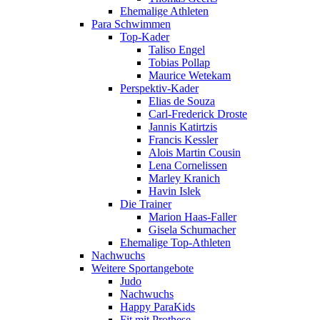
Ehemalige Athleten
Para Schwimmen
Top-Kader
Taliso Engel
Tobias Pollap
Maurice Wetekam
Perspektiv-Kader
Elias de Souza
Carl-Frederick Droste
Jannis Katirtzis
Francis Kessler
Alois Martin Cousin
Lena Cornelissen
Marley Kranich
Havin Islek
Die Trainer
Marion Haas-Faller
Gisela Schumacher
Ehemalige Top-Athleten
Nachwuchs
Weitere Sportangebote
Judo
Nachwuchs
Happy ParaKids
Fit mit Prothese