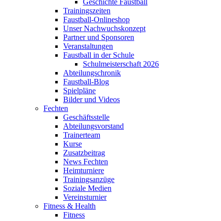
Geschichte Faustball
Trainingszeiten
Faustball-Onlineshop
Unser Nachwuchskonzept
Partner und Sponsoren
Veranstaltungen
Faustball in der Schule
Schulmeisterschaft 2026
Abteilungschronik
Faustball-Blog
Spielpläne
Bilder und Videos
Fechten
Geschäftsstelle
Abteilungsvorstand
Trainerteam
Kurse
Zusatzbeitrag
News Fechten
Heimturniere
Trainingsanzüge
Soziale Medien
Vereinsturnier
Fitness & Health
Fitness