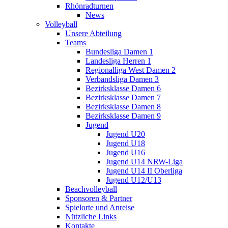
Rhönradturnen
News
Volleyball
Unsere Abteilung
Teams
Bundesliga Damen 1
Landesliga Herren 1
Regionalliga West Damen 2
Verbandsliga Damen 3
Bezirksklasse Damen 6
Bezirksklasse Damen 7
Bezirksklasse Damen 8
Bezirksklasse Damen 9
Jugend
Jugend U20
Jugend U18
Jugend U16
Jugend U14 NRW-Liga
Jugend U14 II Oberliga
Jugend U12/U13
Beachvolleyball
Sponsoren & Partner
Spielorte und Anreise
Nützliche Links
Kontakte