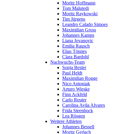
Moritz Hoffmann
Tom Malutedi
Moritz Raykowski
Tim Jürgens
Leandro Calado Simoes
Maximilian Gross
Johannes Kamps
Liana Jovanovic
Emilia Rausch
Elias Tönnes
Clara Bardohl
Nachwuchs-Team
Sonja Besler
Paul Heldt
Maximilian Rogge
Nico Antoniak
Arturo Wieske
Finn Ackfeld
Carlo Reuter
Carolina Avila Alvares
Frida Steenbock
Lea Rösgen
Weitere Athleten
Johannes Bessell
Moritz Gerlach