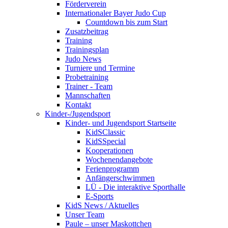
Förderverein
Internationaler Bayer Judo Cup
Countdown bis zum Start
Zusatzbeitrag
Training
Trainingsplan
Judo News
Turniere und Termine
Probetraining
Trainer - Team
Mannschaften
Kontakt
Kinder-/Jugendsport
Kinder- und Jugendsport Startseite
KidSClassic
KidSSpecial
Kooperationen
Wochenendangebote
Ferienprogramm
Anfängerschwimmen
LÜ - Die interaktive Sporthalle
E-Sports
KidS News / Aktuelles
Unser Team
Paule – unser Maskottchen