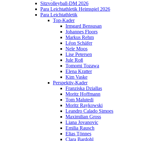
Sitzvolleyball-DM 2026
Para Leichtathletik Heimspiel 2026
Para Leichtathletik
Top-Kader
Irmgard Bensusan
Johannes Floors
Markus Rehm
Léon Schäfer
Nele Moos
Lise Petersen
Jule Roß
Tomomi Tozawa
Elena Kratter
Kim Vaske
Perspektiv-Kader
Franziska Dziallas
Moritz Hoffmann
Tom Malutedi
Moritz Raykowski
Leandro Calado Simoes
Maximilian Gross
Liana Jovanovic
Emilia Rausch
Elias Tönnes
Clara Bardohl