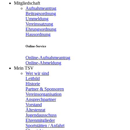
Mitgliedschaft
Aufnahmeantrag
Beitragsordnung
Ummeldung
Vereinssatzung
Ehrungsordnung
Hausordnung
Online-Service
Online-Aufnahmeantrag
Online-Abmeldung
Mein TSV
Wer wir sind
Leitbild
Historie
Partner & Sponsoren
Vereinsorganisation
Ansprechpartner
Vorstand
Ältestenrat
Jugendausschuss
Ehrenmitglieder
Sportstätten / Anfahrt