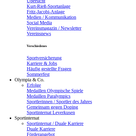
Übersicht
Kurt-Rieß-Sportanlage
Fritz-Jacobi-Anlage
Medien / Kommunikation
Social Media
Vereinsmagazin / Newsletter
Vereinsnews
Verschiedenes
Sportversicherung
Karriere & Jobs
Häufig gestellte Fragen
Sommerfest
Olympia & Co.
Erfolge
Medaillen Olympische Spiele
Medaillen Paralympics
Sportlerinnen / Sportler des Jahres
Gemeinsam gegen Doping
Sportinternat Leverkusen
Sportinternat
Sportinternat / Duale Karriere
Duale Karriere
Förderangebot