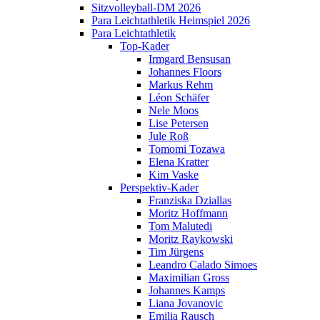
Sitzvolleyball-DM 2026
Para Leichtathletik Heimspiel 2026
Para Leichtathletik
Top-Kader
Irmgard Bensusan
Johannes Floors
Markus Rehm
Léon Schäfer
Nele Moos
Lise Petersen
Jule Roß
Tomomi Tozawa
Elena Kratter
Kim Vaske
Perspektiv-Kader
Franziska Dziallas
Moritz Hoffmann
Tom Malutedi
Moritz Raykowski
Tim Jürgens
Leandro Calado Simoes
Maximilian Gross
Johannes Kamps
Liana Jovanovic
Emilia Rausch