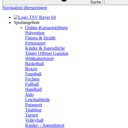
Suche
Navigation überspringen
Sportangebote
Online-Kursanmeldung
Prävention
Fitness & Health
Feriensport
Kinder & Jugendliche
Träger Offener Ganztag
Wettkampfsport
Basketball
Boxen
Faustball
Fechten
Fußball
Handball
Judo
Leichtathletik
Parasport
Triathlon
Turnen
Volleyball
Kinder- / Jugendsport