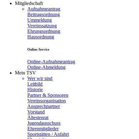
Mitgliedschaft
Aufnahmeantrag
Beitragsordnung
Ummeldung
Vereinssatzung
Ehrungsordnung
Hausordnung
Online-Service
Online-Aufnahmeantrag
Online-Abmeldung
Mein TSV
Wer wir sind
Leitbild
Historie
Partner & Sponsoren
Vereinsorganisation
Ansprechpartner
Vorstand
Ältestenrat
Jugendausschuss
Ehrenmitglieder
Sportstätten / Anfahrt