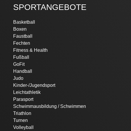
SPORTANGEBOTE
Navigation
Basketball
überspringen
Boxen
Faustball
Fechten
Fitness & Health
Fußball
GoFit
Handball
Judo
Kinder-/Jugendsport
Leichtathletik
Parasport
Schwimmausbildung / Schwimmen
Triathlon
Turnen
Volleyball