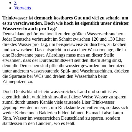
3
Vorwärts
Trinkwasser ist demnach kostbares Gut und viel zu schade, um
es zu verschwenden. Doch wie hoch ist eigentlich unser direkter
Wasserverbrauch pro Tag
?
Deutschland gehört weltweilt zu den größten Wasserverbrauchern.
Jeder Deutsche verbraucht im Schnitt zwischen 120 und 130 Liter
direktes Wasser pro Tag, um beispielsweise zu duschen, zu kochen
und zu waschen. Das entspricht in etwa einer Wassermenge, die in
eine Badewanne passt. Allerdings muss man an dieser Stelle
erwähnen, dass der Durchschnittswert seit den 80ern stetig sinkt,
denn die Deutschen sind pflichtbewusster geworden und benutzen
unter anderem wassersparende Spül- und Waschmaschinen, drücken
die Spartaste bei WCs und drehen den Wasserhahn beim
Zähneputzen zu.
Doch Deutschland ist ein wasserreiches Land und somit ist es
eigentlich nicht wirklich sinnvoll auf diese Weise Wasser zu sparen,
zumal durch unsere Kanäle viele tausende Liter Trinkwasser
gepumpt werden müssen, um Rückstände zu entfernen, so dass sich
weder Keime noch Bakterien bilden können.Es macht also kaum
Sinn, Wasser im wasserreichen Deutschland zu sparen, sondern
stattdessen in den Ländern, wo es fehlt.