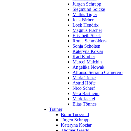
Jürgen Schrapp
Siegmund Soicke
Mathis Tigler
Jens Färber
Loek Hendrix
Magnus Fischer
Elisabeth Sieck
Ronja Schmölders
Sonja Scholten
Kateryna Koziar
Karl Kruber
Marcel Malchin
Angelika Nowak
Alfonso Serrano Carnerero
Maria Tietze
Astrid Höfte
Nico Scherf
Vera Bastheim
Mark Jaekel
Elias Tönnes
Trainer
Bram Tuesveld
Jürgen Schrapp
Kateryna Koziar
Thomas Geerts