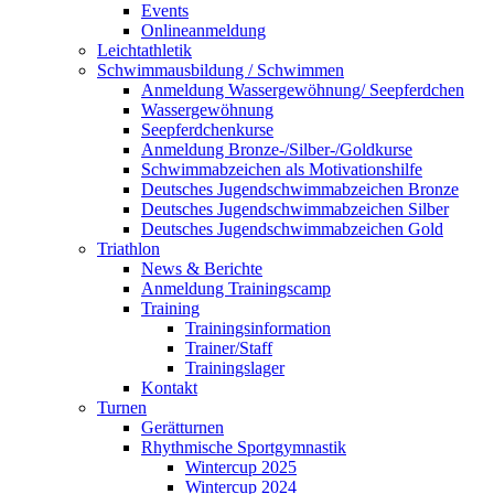
Events
Onlineanmeldung
Leichtathletik
Schwimmausbildung / Schwimmen
Anmeldung Wassergewöhnung/ Seepferdchen
Wassergewöhnung
Seepferdchenkurse
Anmeldung Bronze-/Silber-/Goldkurse
Schwimmabzeichen als Motivationshilfe
Deutsches Jugendschwimmabzeichen Bronze
Deutsches Jugendschwimmabzeichen Silber
Deutsches Jugendschwimmabzeichen Gold
Triathlon
News & Berichte
Anmeldung Trainingscamp
Training
Trainingsinformation
Trainer/Staff
Trainingslager
Kontakt
Turnen
Gerätturnen
Rhythmische Sportgymnastik
Wintercup 2025
Wintercup 2024