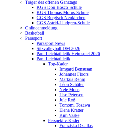
Träger des offenen Ganztags
KGS Don-Bosco-Schule
KGS Thomas-Morus-Schule
GGS Bergisch Neukirchen
GGS Astrid-Lindgren-Schule
Onlineanmeldung
Basketball
Parasport
Parasport News
Sitzvolleyball-DM 2026
Para Leichtathletik Heimspiel 2026
Para Leichtathletik
Top-Kader
Irmgard Bensusan
Johannes Floors
Markus Rehm
Léon Schäfer
Nele Moos
Lise Petersen
Jule Roß
Tomomi Tozawa
Elena Kratter
Kim Vaske
Perspektiv-Kader
Franziska Dziallas