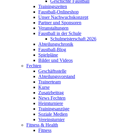
Geschichte Faustball
Trainingszeiten
Faustball-Onlineshop
Unser Nachwuchskonzept
Partner und Sponsoren
Veranstaltungen
Faustball in der Schule
Schulmeisterschaft 2026
Abteilungschronik
Faustball-Blog
Spielpläne
Bilder und Videos
Fechten
Geschäftsstelle
Abteilungsvorstand
Trainerteam
Kurse
Zusatzbeitrag
News Fechten
Heimturniere
Trainingsanzüge
Soziale Medien
Vereinsturnier
Fitness & Health
Fitness