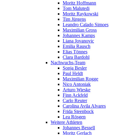
Moritz Hoffmann
Tom Malutedi
Moritz Raykowski
Tim Jürgens
Leandro Calado Simoes
Maximilian Gross
Johannes Kamps
Liana Jovanovic
Emilia Rausch
Elias Tönnes
Clara Bardohl
Nachwuchs-Team
Sonja Besler
Paul Heldt
Maximilian Rogge
Nico Antoniak
Arturo Wieske
Finn Ackfeld
Carlo Reuter
Carolina Avila Alvares
Frida Steenbock
Lea Rösgen
Weitere Athleten
Johannes Bessell
Moritz Gerlach