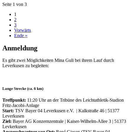
Seite 1 von 3
1
2
3
Vorwärts
Ende »
Anmeldung
Es gibt zwei Möglichkeiten Mina Guli bei ihrem Lauf durch
Leverkusen zu begleiten:
Lange Strecke (ca. 6 km)
Treffpunkt:
11:20 Uhr an der Tribüne des Leichtathletik-Stadion
Fritz-Jacobi-Anlage
Start:
TSV Bayer 04 Leverkusen e.V. | Kalkstraße 46 | 51377
Leverkusen
Ziel:
Bayer AG Konzernzentrale | Kaiser-Wilhelm-Allee 3 | 51373
Levkerkusen
Ansprechpartner vor Ort:
René Giesen (TSV Bayer 04