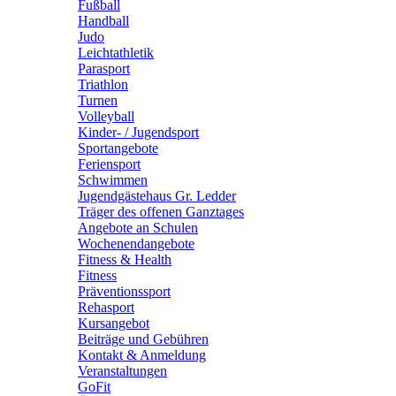
Fußball
Handball
Judo
Leichtathletik
Parasport
Triathlon
Turnen
Volleyball
Kinder- / Jugendsport
Sportangebote
Feriensport
Schwimmen
Jugendgästehaus Gr. Ledder
Träger des offenen Ganztages
Angebote an Schulen
Wochenendangebote
Fitness & Health
Fitness
Präventionssport
Rehasport
Kursangebot
Beiträge und Gebühren
Kontakt & Anmeldung
Veranstaltungen
GoFit