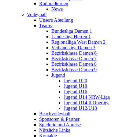
Rhönradturnen
News
Volleyball
Unsere Abteilung
Teams
Bundesliga Damen 1
Landesliga Herren 1
Regionalliga West Damen 2
Verbandsliga Damen 3
Bezirksklasse Damen 6
Bezirksklasse Damen 7
Bezirksklasse Damen 8
Bezirksklasse Damen 9
Jugend
Jugend U20
Jugend U18
Jugend U16
Jugend U14 NRW-Liga
Jugend U14 II Oberliga
Jugend U12/U13
Beachvolleyball
Sponsoren & Partner
Spielorte und Anreise
Nützliche Links
Kontakte