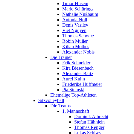
Timor Huseni
Marie Schürings
Nathalie Nußbaum
Antonia Noll
Denis Vasilev
Viet Nguyen
Thomas Schwirz
Robin Müller
Kilian Mothes
Alexander Nobis
Die Trainer
Erik Schneider
Kira Biesenbach
Alexander Bartz
Aurel Kuhn
Friederike Hüffmeier
Pia Stemski
Ehemalige Top-Athleten
Sitzvolleyball
Die Teams
1. Mannschaft
Dominik Albrecht
Stefan Hähnlein
Thomas Renger
Lukas Schiwy