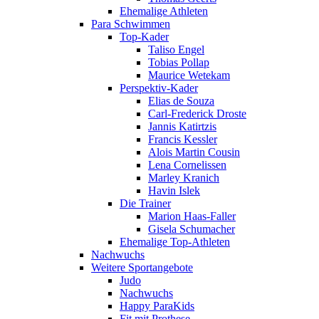
Ehemalige Athleten
Para Schwimmen
Top-Kader
Taliso Engel
Tobias Pollap
Maurice Wetekam
Perspektiv-Kader
Elias de Souza
Carl-Frederick Droste
Jannis Katirtzis
Francis Kessler
Alois Martin Cousin
Lena Cornelissen
Marley Kranich
Havin Islek
Die Trainer
Marion Haas-Faller
Gisela Schumacher
Ehemalige Top-Athleten
Nachwuchs
Weitere Sportangebote
Judo
Nachwuchs
Happy ParaKids
Fit mit Prothese