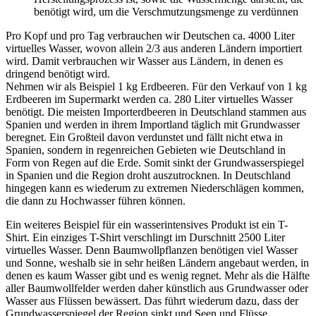
benötigt wird, um die Verschmutzungsmenge zu verdünnen
Pro Kopf und pro Tag verbrauchen wir Deutschen ca. 4000 Liter
virtuelles Wasser, wovon allein 2/3 aus anderen Ländern importiert
wird. Damit verbrauchen wir Wasser aus Ländern, in denen es
dringend benötigt wird.
Nehmen wir als Beispiel 1 kg Erdbeeren. Für den Verkauf von 1 kg
Erdbeeren im Supermarkt werden ca. 280 Liter virtuelles Wasser
benötigt. Die meisten Importerdbeeren in Deutschland stammen aus
Spanien und werden in ihrem Importland täglich mit Grundwasser
beregnet. Ein Großteil davon verdunstet und fällt nicht etwa in
Spanien, sondern in regenreichen Gebieten wie Deutschland in
Form von Regen auf die Erde. Somit sinkt der Grundwasserspiegel
in Spanien und die Region droht auszutrocknen. In Deutschland
hingegen kann es wiederum zu extremen Niederschlägen kommen,
die dann zu Hochwasser führen können.
Ein weiteres Beispiel für ein wasserintensives Produkt ist ein T-
Shirt. Ein einziges T-Shirt verschlingt im Durschnitt 2500 Liter
virtuelles Wasser. Denn Baumwollpflanzen benötigen viel Wasser
und Sonne, weshalb sie in sehr heißen Ländern angebaut werden, in
denen es kaum Wasser gibt und es wenig regnet. Mehr als die Hälfte
aller Baumwollfelder werden daher künstlich aus Grundwasser oder
Wasser aus Flüssen bewässert. Das führt wiederum dazu, dass der
Grundwasserspiegel der Region sinkt und Seen und Flüsse