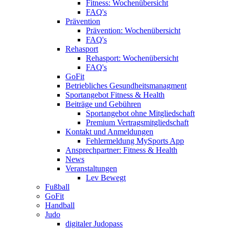
Fitness: Wochenübersicht
FAQ's
Prävention
Prävention: Wochenübersicht
FAQ's
Rehasport
Rehasport: Wochenübersicht
FAQ's
GoFit
Betriebliches Gesundheitsmanagment
Sportangebot Fitness & Health
Beiträge und Gebühren
Sportangebot ohne Mitgliedschaft
Premium Vertragsmitgliedschaft
Kontakt und Anmeldungen
Fehlermeldung MySports App
Ansprechpartner: Fitness & Health
News
Veranstaltungen
Lev Bewegt
Fußball
GoFit
Handball
Judo
digitaler Judopass