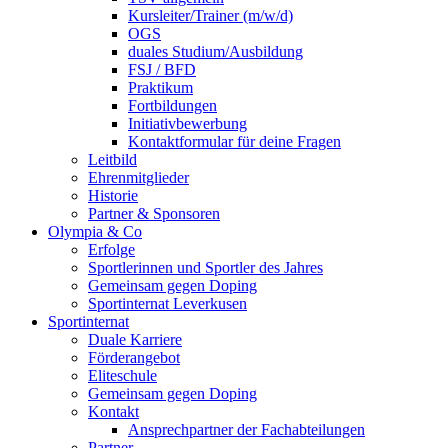
Kursleiter/Trainer (m/w/d)
OGS
duales Studium/Ausbildung
FSJ / BFD
Praktikum
Fortbildungen
Initiativbewerbung
Kontaktformular für deine Fragen
Leitbild
Ehrenmitglieder
Historie
Partner & Sponsoren
Olympia & Co
Erfolge
Sportlerinnen und Sportler des Jahres
Gemeinsam gegen Doping
Sportinternat Leverkusen
Sportinternat
Duale Karriere
Förderangebot
Eliteschule
Gemeinsam gegen Doping
Kontakt
Ansprechpartner der Fachabteilungen
Partner