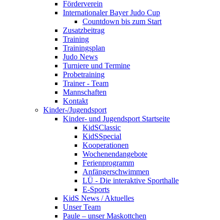
Förderverein
Internationaler Bayer Judo Cup
Countdown bis zum Start
Zusatzbeitrag
Training
Trainingsplan
Judo News
Turniere und Termine
Probetraining
Trainer - Team
Mannschaften
Kontakt
Kinder-/Jugendsport
Kinder- und Jugendsport Startseite
KidSClassic
KidSSpecial
Kooperationen
Wochenendangebote
Ferienprogramm
Anfängerschwimmen
LÜ - Die interaktive Sporthalle
E-Sports
KidS News / Aktuelles
Unser Team
Paule – unser Maskottchen